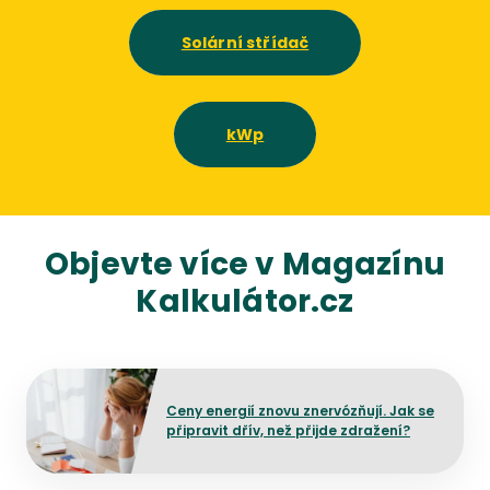
Solární střídač
kWp
Objevte více v Magazínu
Kalkulátor.cz
Přejít na detail článku
Ceny energií znovu znervózňují. Jak se
připravit dřív, než přijde zdražení?