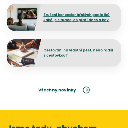
Přejít na detail článku
Zrušení koncesionářských poplatků:
Jaká je situace, co platí dnes a kdy by
mělo dojít ke změně?
Přejít na detail článku
Cestování na vlastní pěst, nebo radši
s cestovkou?
Všechny novinky