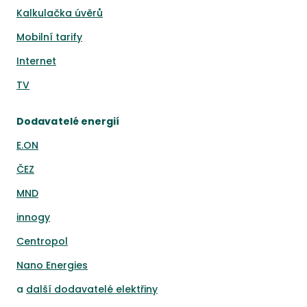
Kalkulačka úvěrů
Mobilní tarify
Internet
TV
Dodavatelé energií
E.ON
ČEZ
MND
innogy
Centropol
Nano Energies
a
další dodavatelé elektřiny