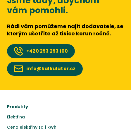
Jsme tady, abychom
vám pomohli.
Rádi vám pomůžeme najít dodavatele, se
kterým ušetříte až tisíce korun ročně.
+420
253 253 100
info@kalkulator.cz
Produkty
Elektřina
Cena elektřiny za 1 kWh