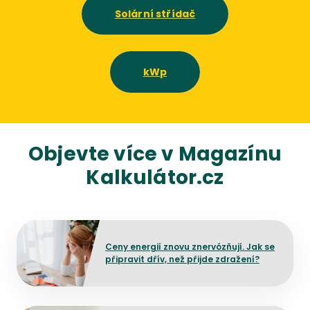
Solární střídač
kWp
Objevte více v Magazínu
Kalkulátor.cz
Přejít na detail článku
Ceny energií znovu znervózňují. Jak se
připravit dřív, než přijde zdražení?