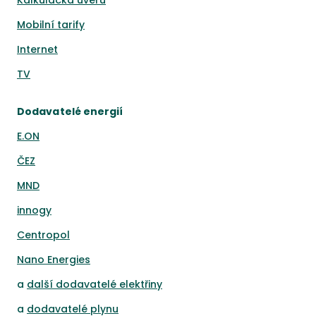
Kalkulačka úvěrů
Mobilní tarify
Internet
TV
Dodavatelé energií
E.ON
ČEZ
MND
innogy
Centropol
Nano Energies
a
další dodavatelé elektřiny
a
dodavatelé plynu