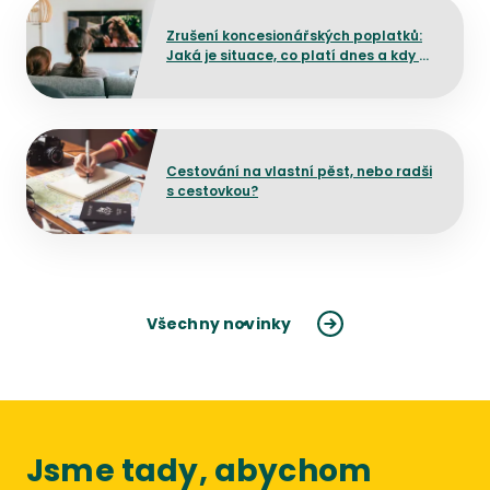
Přejít na detail článku
Zrušení koncesionářských poplatků:
Jaká je situace, co platí dnes a kdy by
mělo dojít ke změně?
Přejít na detail článku
Cestování na vlastní pěst, nebo radši
s cestovkou?
Všechny novinky
Jsme tady, abychom