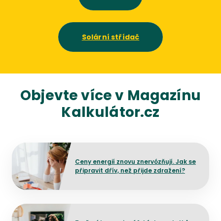
Solární střídač
Objevte více v Magazínu
Kalkulátor.cz
Přejít na detail článku
Ceny energií znovu znervózňují. Jak se
připravit dřív, než přijde zdražení?
Přejít na detail článku