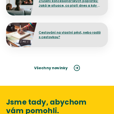
Zrušení koncesionářských poplatků:
Jaká je situace, co platí dnes a kdy by
mělo dojít ke změně?
Přejít na detail článku
Cestování na vlastní pěst, nebo radši
s cestovkou?
Všechny novinky
Jsme tady, abychom
vám pomohli.