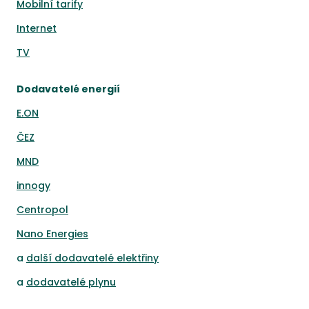
Mobilní tarify
Internet
TV
Dodavatelé energií
E.ON
ČEZ
MND
innogy
Centropol
Nano Energies
a
další dodavatelé elektřiny
a
dodavatelé plynu