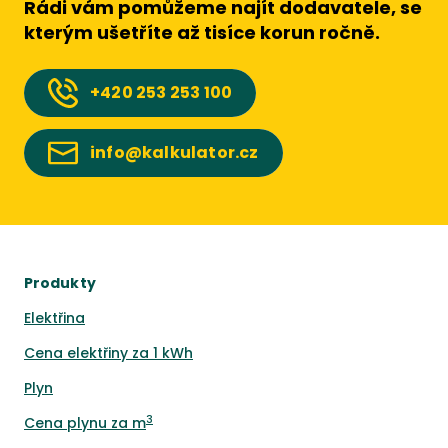
Rádi vám pomůžeme najít dodavatele, se
kterým ušetříte až tisíce korun ročně.
+420
253 253 100
info@kalkulator.cz
Produkty
Elektřina
Cena elektřiny za 1 kWh
Plyn
3
Cena plynu za m