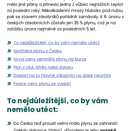
mělo jiné plány a přineslo jedny z vůbec nejnižších teplot
za poslední roky. Několikadenní mrazy hluboko pod nulou
pak se stavem zásobníků pořádně zamávaly. K 8. únoru v
českých zásobnících zůstalo jen 35 % plynu, což je na
začátku února nejméně za posledních 5 let.
To nejdůležitější, co by vám nemělo utéct
Spotřeba plynu v Česku
Vývoj ceny zemního plynu na burze
Plyn z USA, Afriky nebo Kataru
Doplatí na to hlavně zákazníci na době neurčité
Fixace ceny plynu se vyplatí
To nejdůležitější, co by vám
nemělo utéct:
Do Česka teď proudí velmi málo plynu ze zahraničí
(někdy dokonce žádný), důvodem je jeho
vysoká