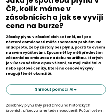
Jaká je spotřeba plynu v
ČR, kolik máme v
zásobnících a jak se vyvíjí
cena na burze?
Zásoby plynu v zásobnících se tenčí, což pro
některé domácnosti může znamenat problém. Ne
snad proto, že by zůstaly bez plynu, pocítí to ovšem
na svém vyúčtování. Zpozornět by měli především
zákazníci se smlouvou na dobu neurčitou, kterých
je v Česku většina a pak všichni, co mají měsíční a
nebo spotové ceníky, které na cenové výkyvy
reagují téměř okamžitě.
Shrnout pomocí AI
Zásobníky plynu byly před zimou na historických
úrovních, přípravu jsme tedy nepodcenili. Počasí ovšem