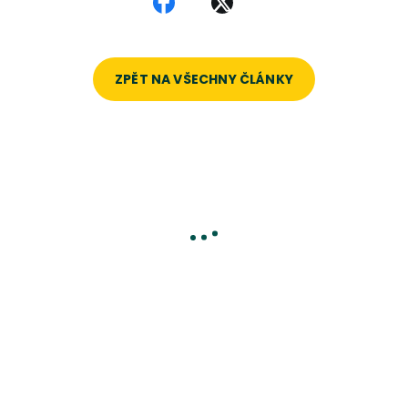
Sdílet na Facebooku
Sdílet na X
ZPĚT NA VŠECHNY ČLÁNKY