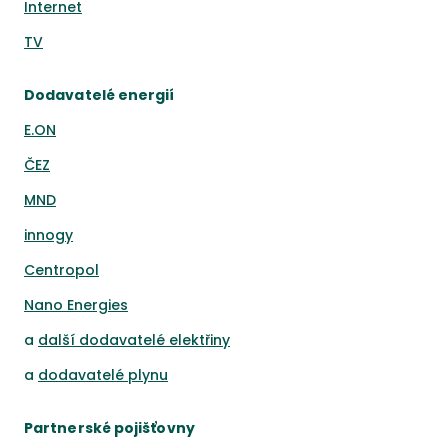
Internet
TV
Dodavatelé energií
E.ON
ČEZ
MND
innogy
Centropol
Nano Energies
a
další dodavatelé elektřiny
a
dodavatelé plynu
Partnerské pojišťovny