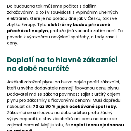
Do budoucna tak můžeme počítat s dalším
zdražováním, a to i v souvislosti s vypínáním uhelných
elektráren, které je na pořadu dne jak v Česku, tak i ve
zbytku Evropy. Tyto
elektrárny budou přirozeně
přecházet na plyn
, protože jiná varianta zatím není. To
povede k výraznému navýšení spotřeby, a tedy zase i
ceny.
Doplatí na to hlavně zákazníci
na době neurčité
Jakékoli zdražení plynu na burze nejvíc pocítí zákazníci,
kteří u svého dodavatele nemají fixovanou cenu plynu.
Dodavatel má ze zákona povinnost zajistit určitý objem
plynu pro zákazníky s fixovanými cenami. Musí dopředu
nakoupit asi
70 až 80 % jejich očekávané spotřeby
.
Zákazníci se smlouvou na dobu určitou proto žádný
výkyv nepocítí, o stav zásobníků ani cenu na burze se
zajímat nemusí. Mají jistotu, že
zaplatí cenu sjednanou