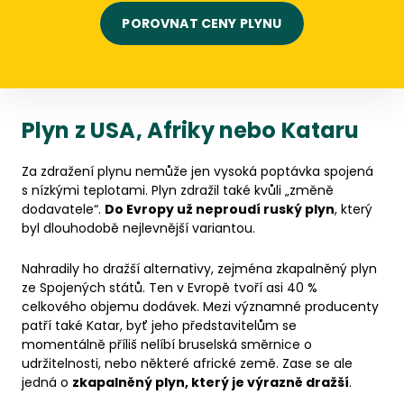
POROVNAT CENY PLYNU
Plyn z USA, Afriky nebo Kataru
Za zdražení plynu nemůže jen vysoká poptávka spojená
s nízkými teplotami. Plyn zdražil také kvůli „změně
dodavatele“.
Do Evropy už neproudí ruský plyn
, který
byl dlouhodobě nejlevnější variantou.
Nahradily ho dražší alternativy, zejména zkapalněný plyn
ze Spojených států. Ten v Evropě tvoří asi 40 %
celkového objemu dodávek. Mezi významné producenty
patří také Katar, byť jeho představitelům se
momentálně příliš nelíbí bruselská směrnice o
udržitelnosti, nebo některé africké země. Zase se ale
jedná o
zkapalněný plyn, který je výrazně dražší
.