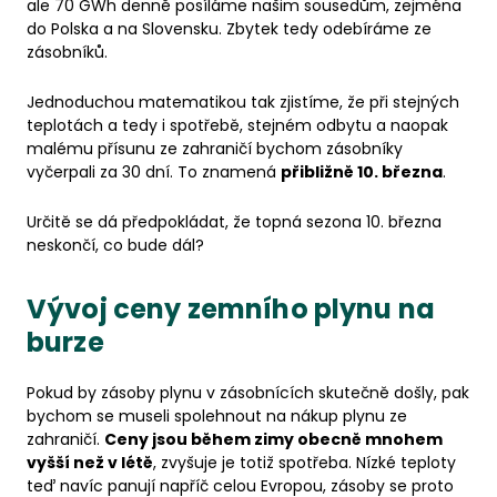
ale 70 GWh denně posíláme našim sousedům, zejména
do Polska a na Slovensku. Zbytek tedy odebíráme ze
zásobníků.
Jednoduchou matematikou tak zjistíme, že při stejných
teplotách a tedy i spotřebě, stejném odbytu a naopak
malému přísunu ze zahraničí bychom zásobníky
vyčerpali za 30 dní. To znamená
přibližně 10. března
.
Určitě se dá předpokládat, že topná sezona 10. března
neskončí, co bude dál?
Vývoj ceny zemního plynu na
burze
Pokud by zásoby plynu v zásobnících skutečně došly, pak
bychom se museli spolehnout na nákup plynu ze
zahraničí.
Ceny jsou během zimy obecně mnohem
vyšší než v létě
, zvyšuje je totiž spotřeba. Nízké teploty
teď navíc panují napříč celou Evropou, zásoby se proto