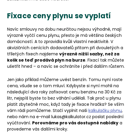
Fixace ceny plynu se vyplatí
Navíc smlouvy na dobu neurčitou nejsou výhodné, mají
výrazně vyččí cenu plynu, přesto je má většina českých
domácností. A to zpravidla kvůli vlastní neaktivitě. V
akvizičních cenících dodavatelů přitom při dvouletých a
tříletých fixech najdeme
výrazně nižší sazby, než za
kolik se teď prodává plyn na burze
. Fixací tak můžete
ušetřit hned – a navíc se ochráníte i před dalším růstem.
Jen jako příklad můžeme uvést benzín. Tomu nyní roste
cena, všude se o tom mluví. Kdybyste si nyní mohli na
následující dva roky zafixovat cenu benzinu na 30 Kč za
litr, nejspíš byste to bez váhání udělali. Tak proč u plynu
platit zbytečně moc, když tady je fixace hračka? Se vším
vám rádi pomůžeme. Stačí vyplnit naši
kalkulačku plynu
,
nebo nám na e-mail lukas@kalkulator.cz poslat poslední
vyúčtování.
Porovnáme pro vás dostupné nabídky
a
provedeme vás dalšími kroky.