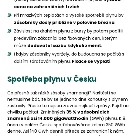
cena na zahraničních trzích
.
Při mrazivých teplotách a vysoké spotřebě plynu by
zásobníky došly přibližně v polovině března
.
Závislost na drahém plynu z burzy by potom pocítili
především zákazníci bez fixovaných cen, kterým
může
dodavatel sazbu kdykoli změnit
.
I kdyby zásobníky vydržely, do budoucna se počítá s
dalším zdražováním plynu.
Fixace se vyplatí
.
Spotřeba plynu v Česku
Co přesně tak nízké zásoby znamenají? Naštěstí se
nemusíme bát, že by se jednoho dne kohoutky s plynem
zastavily. Přesto to nejsou zrovna nejlepší zprávy. Pojďme
chvilku počítat. Zmíněných
35 % v zásobnících
znamená asi 14.000 gigawatthodin
(GWh) plynu. K 8.
únoru v celém Česku spotřebováváme kolem 350 GWh
denně. Asi 140 GWh denně přiteče ze zahraniční k nám,