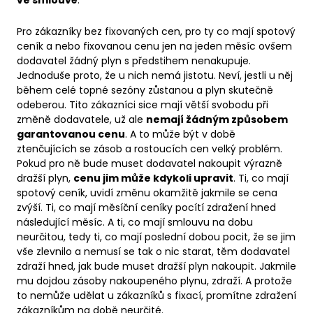
ve smlouvě
.
Pro zákazníky bez fixovaných cen, pro ty co mají spotový
ceník a nebo fixovanou cenu jen na jeden měsíc ovšem
dodavatel žádný plyn s předstihem nenakupuje.
Jednoduše proto, že u nich nemá jistotu. Neví, jestli u něj
během celé topné sezóny zůstanou a plyn skutečně
odeberou. Tito zákazníci sice mají větší svobodu při
změně dodavatele, už ale
nemají žádným způsobem
garantovanou cenu
. A to může být v době
ztenčujících se zásob a rostoucích cen velký problém.
Pokud pro ně bude muset dodavatel nakoupit výrazně
dražší plyn,
cenu jim může kdykoli upravit
. Ti, co mají
spotový ceník, uvidí změnu okamžitě jakmile se cena
zvýší. Ti, co mají měsíční ceníky pocítí zdražení hned
následující měsíc. A ti, co mají smlouvu na dobu
neurčitou, tedy ti, co mají poslední dobou pocit, že se jim
vše zlevnilo a nemusí se tak o nic starat, těm dodavatel
zdraží hned, jak bude muset dražší plyn nakoupit. Jakmile
mu dojdou zásoby nakoupeného plynu, zdraží. A protože
to nemůže udělat u zákazníků s fixací, promítne zdražení
zákazníkům na době neurčité.