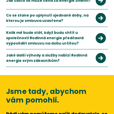
Jak často se může cena za energie změnit?
To záleží na dodavateli. Většinou se ceníky mění jednou ročn
Co se stane po uplynutí sjednané doby, na
kterou je smlouva uzavřena?
S novelou energetického zákona k 1.1.2022 jsou podmínky pr
Kolik mě bude stát, když budu chtít u
společnosti Rodinná energie předčasně
vypovědět smlouvu na dobu určitou?
Při předčasném vypovězení smlouvy budete muset zaplatit d
Jaké další výhody a služby nabízí Rodinná
energie svým zákazníkům?
V rámci řady PLUS můžete využívat služby finančního a energe
Jsme tady, abychom
vám pomohli.
Rádi vám pomůžeme najít dodavatele, se