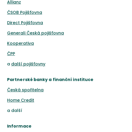
Allianz
ČSOB Pojišťovna
Direct Pojišťovna
Generali Česká pojišťovna
Kooperativa
ČPP
a
další pojišťovny
Partnerské banky a finanční instituce
Česká spořitelna
Home Credit
a
další
Informace