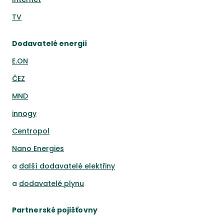
TV
Dodavatelé energií
E.ON
ČEZ
MND
innogy
Centropol
Nano Energies
a
další dodavatelé elektřiny
a
dodavatelé plynu
Partnerské pojišťovny