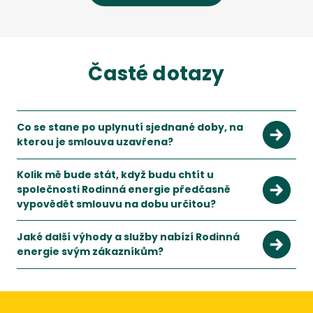
Časté dotazy
Co se stane po uplynutí sjednané doby, na
kterou je smlouva uzavřena?
S novelou energetického zákona k 1.1.2022 jsou podmínky pr
Kolik mě bude stát, když budu chtít u
společnosti Rodinná energie předčasně
vypovědět smlouvu na dobu určitou?
Při předčasném vypovězení smlouvy budete muset zaplatit d
Jaké další výhody a služby nabízí Rodinná
energie svým zákazníkům?
V rámci řady PLUS můžete využívat služby finančního a energe