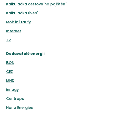
Kalkulačka cestovního pojištění
Kalkulačka úvěrů
Mobilní tarify
Internet
TV
Dodavatelé energií
E.ON
ČEZ
MND
innogy
Centropol
Nano Energies