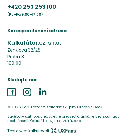
+420
253 253 100
(Po-Pá 9:00-17:00)
Korespondenční adresa
Kalkulátor.cz, s.r.o.
Zenklova 32/28
Praha 8
180 00
Sledujte nás
Facebook
Instagram
LinkedIn
©
2026
Kalkulátor.cz, součást skupiny Creative Dock
Jakékoliv užití obsahu, včetně převzetí článků, je bez souhlasu
společnosti Kalkulátor.cz, s.r.o. zakázáno.
Tento web kalkulovali
UX Fans s.r.o.