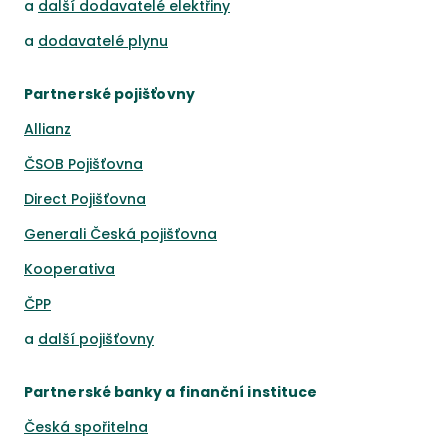
a
další dodavatelé elektřiny
a
dodavatelé plynu
Partnerské pojišťovny
Allianz
ČSOB Pojišťovna
Direct Pojišťovna
Generali Česká pojišťovna
Kooperativa
ČPP
a
další pojišťovny
Partnerské banky a finanční instituce
Česká spořitelna