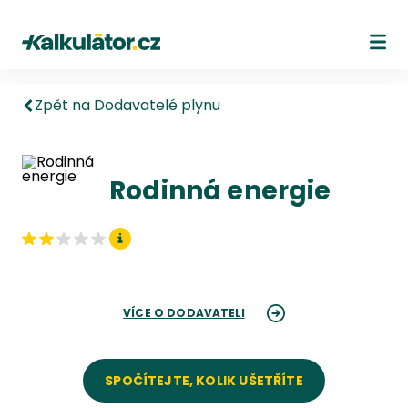
Kalkulátor.cz
Ote
Zpět na Dodavatelé plynu
Rodinná energie
VÍCE O DODAVATELI
SPOČÍTEJTE, KOLIK UŠETŘÍTE