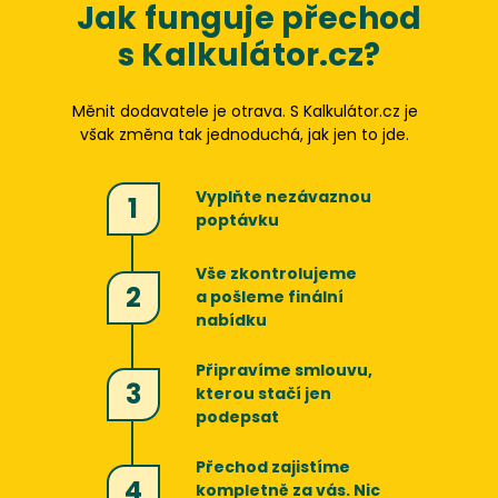
Jak funguje přechod
s Kalkulátor.cz?
Měnit dodavatele je otrava. S Kalkulátor.cz je
však změna tak jednoduchá, jak jen to jde.
Vyplňte nezávaznou
1
poptávku
Vše zkontrolujeme
2
a pošleme finální
nabídku
Připravíme smlouvu,
3
kterou stačí jen
podepsat
Přechod zajistíme
4
kompletně za vás. Nic