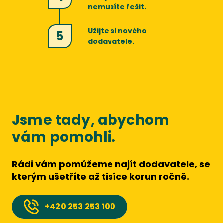
nemusíte řešit.
Užijte si nového
5
dodavatele.
Jsme tady, abychom
vám pomohli.
Rádi vám pomůžeme najít dodavatele, se
kterým ušetříte až tisíce korun ročně.
+420
253 253 100