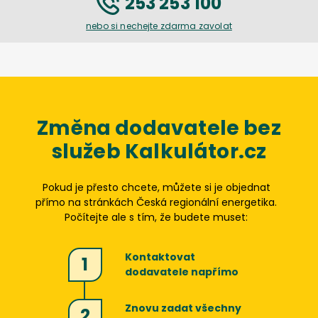
253 253 100
nebo si nechejte zdarma zavolat
Změna dodavatele bez
služeb Kalkulátor.cz
Pokud je přesto chcete, můžete si je objednat
přímo na stránkách
Česká regionální energetika
.
Počítejte ale s tím, že budete muset:
Kontaktovat
1
dodavatele napřímo
Znovu zadat všechny
2