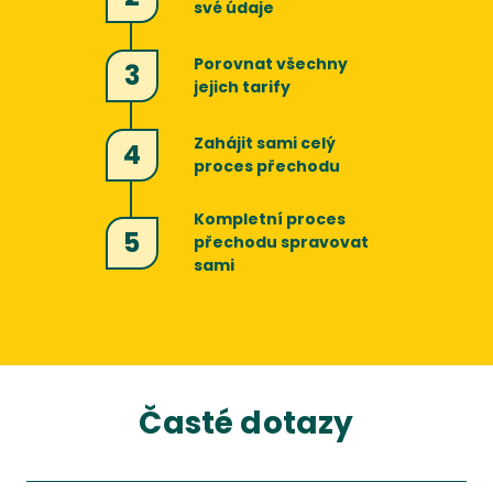
své údaje
Porovnat všechny
3
jejich tarify
Zahájit sami celý
4
proces přechodu
Kompletní proces
5
přechodu spravovat
sami
Časté dotazy