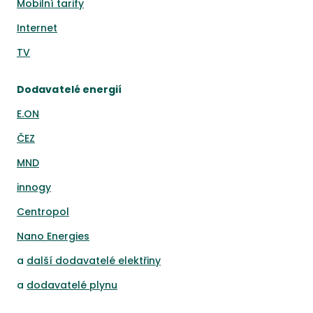
Mobilní tarify
Internet
TV
Dodavatelé energií
E.ON
ČEZ
MND
innogy
Centropol
Nano Energies
a
další dodavatelé elektřiny
a
dodavatelé plynu