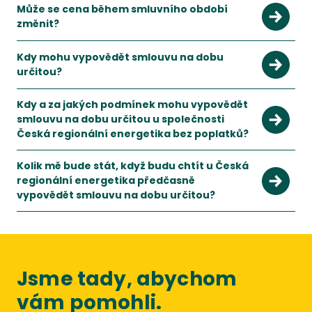
Může se cena během smluvního období
změnit?
Nemůže. Dodavatel vám garantuje stejné ceny po celou dob
Kdy mohu vypovědět smlouvu na dobu
určitou?
S novelou energetického zákona k 1.1.2022 jsou podmínky pr
Kdy a za jakých podmínek mohu vypovědět
smlouvu na dobu určitou u společnosti
Česká regionální energetika bez poplatků?
S novelou energetického zákona k 1.1.2022 jsou podmínky pr
Kolik mě bude stát, když budu chtít u Česká
regionální energetika předčasně
vypovědět smlouvu na dobu určitou?
Při předčasném vypovězení smlouvy budete muset zaplatit do
Jsme tady, abychom
vám pomohli.