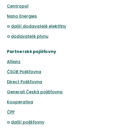
Centropol
Nano Energies
a
další dodavatelé elektřiny
a
dodavatelé plynu
Partnerské pojišťovny
Allianz
ČSOB Pojišťovna
Direct Pojišťovna
Generali Česká pojišťovna
Kooperativa
ČPP
a
další pojišťovny