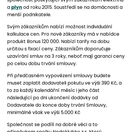
a
plyn
od roku 2015. Soustředí se na domácnosti a
menší podnikatele.
Svým zákazníkům nabízí možnost individuální
kalkulace cen. Pro nové zákazníky má v nabídce
produkt Bonus 120 000. Nabízí tarify na dobu
určitou s fixací ceny. Zákazníkům doporučuje
uzavírání smluv na 3 roky, neboť mají garanci ceny
po celou dobu trvání smlouvy.
Při předčasném vypovězení smlouvy budete
muset zaplatit dodavateli pokutu ve výši 390 Kč, a
to za každý kalendářní měsíc i jeho část
následující po dni ukončení dodávky od
Dodavatele do konce doby trvání Smlouvy,
minimálně však ve výši 5.000 Kč
Společnost se podílí na dobré věci a to
příspěvkem spolku Nedoklubko z.s, který