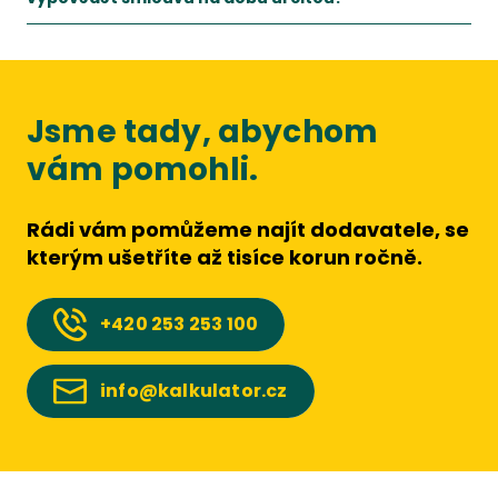
Při předčasném vypovězení smlouvy budete muset zaplatit do
Jsme tady, abychom
vám pomohli.
Rádi vám pomůžeme najít dodavatele, se
kterým ušetříte až tisíce korun ročně.
+420
253 253 100
info@kalkulator.cz