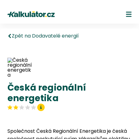
Kalkulátor.cz
Ote
Zpět na Dodavatelé energií
Česká regionální
energetika
Společnost Česká Regionální Energetika je česká
společnost poskytující svým zákazníkům elektřinu