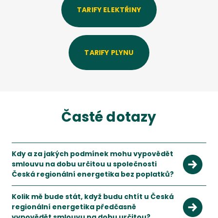
TARIFY ELEKTŘINY
TARIFY PLYNU
Časté dotazy
Kdy a za jakých podmínek mohu vypovědět
smlouvu na dobu určitou u společnosti
Česká regionální energetika bez poplatků?
S novelou energetického zákona k 1.1.2022 jsou podmínky pr
Kolik mě bude stát, když budu chtít u Česká
regionální energetika předčasně
vypovědět smlouvu na dobu určitou?