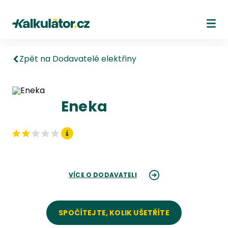
Kalkulátor.cz
Ote
Zpět na Dodavatelé elektřiny
Eneka
VÍCE O DODAVATELI
SPOČÍTEJTE, KOLIK UŠETŘÍTE