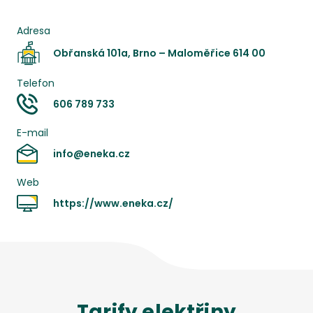
Adresa
Obřanská 101a, Brno – Maloměřice 614 00
Telefon
606 789 733
E-mail
info@eneka.cz
Web
https://www.eneka.cz/
Tarify
elektřiny