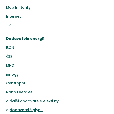
Mobilní tarify
Internet
TV
Dodavatelé energií
E.ON
ČEZ
MND
innogy
Centropol
Nano Energies
a
další dodavatelé elektřiny
a
dodavatelé plynu