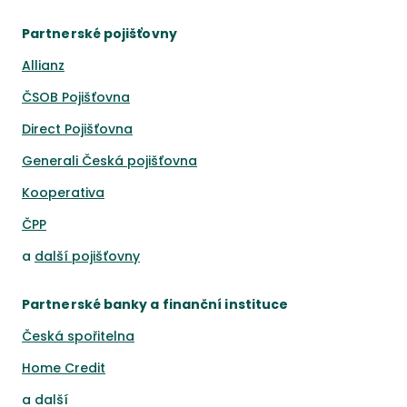
Partnerské pojišťovny
Allianz
ČSOB Pojišťovna
Direct Pojišťovna
Generali Česká pojišťovna
Kooperativa
ČPP
a
další pojišťovny
Partnerské banky a finanční instituce
Česká spořitelna
Home Credit
a
další