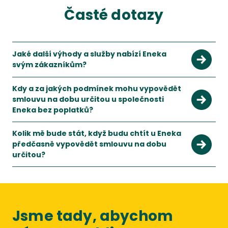
Časté dotazy
Jaké další výhody a služby nabízí Eneka
svým zákazníkům?
Eneka nabízí svým zákazníkům sjednání Bonusové karty, ta je 
Kdy a za jakých podmínek mohu vypovědět
smlouvu na dobu určitou u společnosti
Eneka bez poplatků?
S novelou energetického zákona k 1.1.2022 jsou podmínky pr
Kolik mě bude stát, když budu chtít u Eneka
předčasně vypovědět smlouvu na dobu
určitou?
Při předčasném vypovězení smlouvy budete muset zaplatit do
Jsme tady, abychom