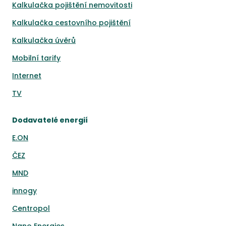
Kalkulačka pojištění nemovitosti
Kalkulačka cestovního pojištění
Kalkulačka úvěrů
Mobilní tarify
Internet
TV
Dodavatelé energií
E.ON
ČEZ
MND
innogy
Centropol