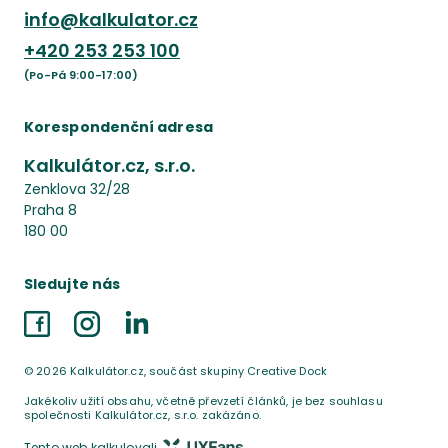
info@kalkulator.cz
+420
253 253 100
(Po-Pá 9:00-17:00)
Korespondenční adresa
Kalkulátor.cz, s.r.o.
Zenklova 32/28
Praha 8
180 00
Sledujte nás
Facebook
Instagram
LinkedIn
©
2026
Kalkulátor.cz, součást skupiny Creative Dock
Jakékoliv užití obsahu, včetně převzetí článků, je bez souhlasu
společnosti Kalkulátor.cz, s.r.o. zakázáno.
Tento web kalkulovali