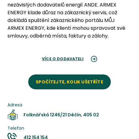
nezávislých dodavatelů energií ANDE. ARMEX
ENERGY klade důraz na zákaznický servis, což
dokládá spuštění zákaznického portálu MŮJ
ARMEX ENERGY, kde klienti mohou spravovat své
smlouvy, odběrná místa, faktury a zálohy.
VÍCE O DODAVATELI
SPOČÍTEJTE, KOLIK UŠETŘÍTE
Adresa
Folknářská 1246/21 Děčín, 405 02
Telefon
412 154 154