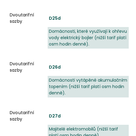
Dvoutarifní sazby
Dvoutarifní
D25d
sazby
Domácnosti, které využívají k ohřevu
vody elektrický bojler (nižší tarif platí
osm hodin denně).
Dvoutarifní
D26d
sazby
Domácnosti vytápěné akumulačním
topením (nižší tarif platí osm hodin
denně).
Dvoutarifní
D27d
sazby
Majitelé elektromobilů (nižší tarif
platí osm hodin denně).