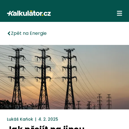
Kalkulátor.cz
Ote
Zpět na Energie
Lukáš Kaňok
|
4. 2. 2025