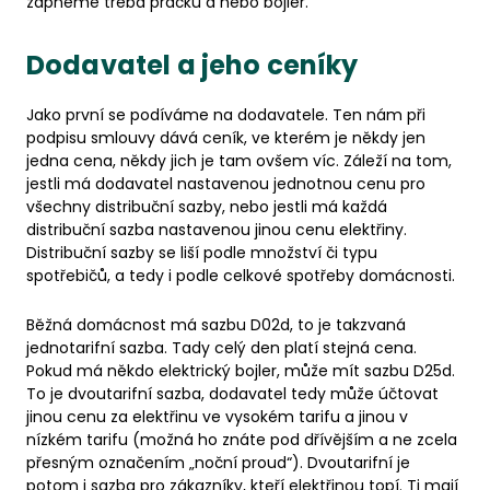
zapneme třeba pračku a nebo bojler.
Dodavatel a jeho ceníky
Jako první se podíváme na dodavatele. Ten nám při
podpisu smlouvy dává ceník, ve kterém je někdy jen
jedna cena, někdy jich je tam ovšem víc. Záleží na tom,
jestli má dodavatel nastavenou jednotnou cenu pro
všechny distribuční sazby, nebo jestli má každá
distribuční sazba nastavenou jinou cenu elektřiny.
Distribuční sazby se liší podle množství či typu
spotřebičů, a tedy i podle celkové spotřeby domácnosti.
Běžná domácnost má sazbu D02d, to je takzvaná
jednotarifní sazba. Tady celý den platí stejná cena.
Pokud má někdo elektrický bojler, může mít sazbu D25d.
To je dvoutarifní sazba, dodavatel tedy může účtovat
jinou cenu za elektřinu ve vysokém tarifu a jinou v
nízkém tarifu (možná ho znáte pod dřívějším a ne zcela
přesným označením „noční proud“). Dvoutarifní je
potom i sazba pro zákazníky, kteří elektřinou topí. Ti mají