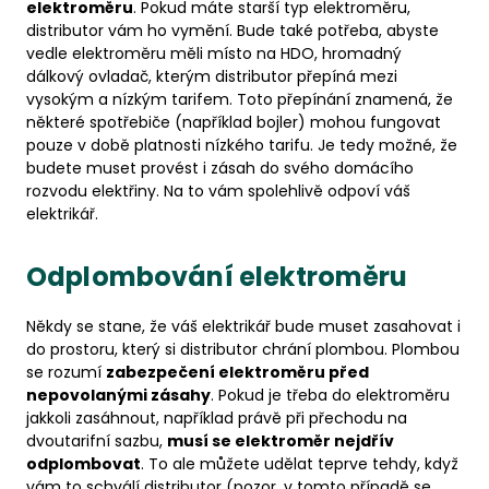
elektroměru
. Pokud máte starší typ elektroměru,
distributor vám ho vymění. Bude také potřeba, abyste
vedle elektroměru měli místo na HDO, hromadný
dálkový ovladač, kterým distributor přepíná mezi
vysokým a nízkým tarifem. Toto přepínání znamená, že
některé spotřebiče (například bojler) mohou fungovat
pouze v době platnosti nízkého tarifu. Je tedy možné, že
budete muset provést i zásah do svého domácího
rozvodu elektřiny. Na to vám spolehlivě odpoví váš
elektrikář.
Odplombování elektroměru
Někdy se stane, že váš elektrikář bude muset zasahovat i
do prostoru, který si distributor chrání plombou. Plombou
se rozumí
zabezpečení elektroměru před
nepovolanými zásahy
. Pokud je třeba do elektroměru
jakkoli zasáhnout, například právě při přechodu na
dvoutarifní sazbu,
musí se elektroměr nejdřív
odplombovat
. To ale můžete udělat teprve tehdy, když
vám to schválí distributor (pozor, v tomto případě se