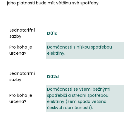
jeho platnosti bude mít většinu své spotřeby.
Jednotarifní sazby
Pro koho je určena?
Jednotarifní
D01d
sazby
Pro koho je
Domácnosti s nízkou spotřebou
určena?
elektřiny.
Jednotarifní
D02d
sazby
Domácnosti se všemi běžnými
Pro koho je
spotřebiči a střední spotřebou
určena?
elektřiny (sem spadá většina
českých domácností).