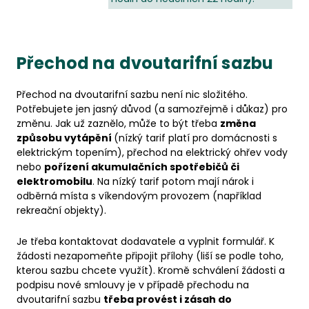
Přechod na dvoutarifní sazbu
Přechod na dvoutarifní sazbu není nic složitého.
Potřebujete jen jasný důvod (a samozřejmě i důkaz) pro
změnu. Jak už zaznělo, může to být třeba
změna
způsobu vytápění
(nízký tarif platí pro domácnosti s
elektrickým topením), přechod na elektrický ohřev vody
nebo
pořízení akumulačních spotřebičů či
elektromobilu
. Na nízký tarif potom mají nárok i
odběrná místa s víkendovým provozem (například
rekreační objekty).
Je třeba kontaktovat dodavatele a vyplnit formulář. K
žádosti nezapomeňte připojit přílohy (liší se podle toho,
kterou sazbu chcete využít). Kromě schválení žádosti a
podpisu nové smlouvy je v případě přechodu na
dvoutarifní sazbu
třeba provést i zásah do