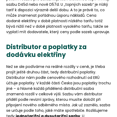
sazbu D45d nebo nově D57d. U „topných sazeb“ je nízký
tarif k dispozici výrazně delší dobu. A to je právě to, co
může znamenat pořádnou úsporu nákladů. Cena
dodané elektřiny v době platnosti nízkého tarifu totiž
bývá nižší než v době platnosti vysokého tarifu, takže se
vyplatí mít dodavatele, který ceny podle sazeb upravuje.
Distributor a poplatky za
dodávku elektřiny
Než se ale podíváme na reálné rozdíly v ceně, je třeba
projít ještě druhou část, tedy distribuční poplatky.
Distributor nám podle cenového rozhodnutí od ERÚ
účtuje poplatky. V každé části Česka jsou poplatky trochu
jiné – a hlavně každá přidělená distribuční sazba
znamená rozdíl v celkové výši. Sazbu vám distributor
přidělí podle revizní zprávy, kterou musíte doložit při
připojení nového odběrného místa. Jak už zaznělo, sazba
se určuje podle toho, jaké máte spotřebiče. Rozlišujeme
tedy
jednotarifní a dvoutarifní sazby
. U