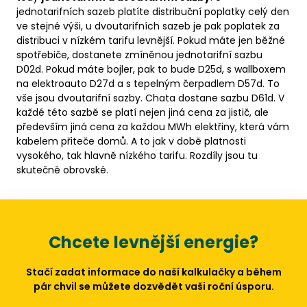
jednotarifních sazeb platíte distribuční poplatky celý den
ve stejné výši, u dvoutarifních sazeb je pak poplatek za
distribuci v nízkém tarifu levnější. Pokud máte jen běžné
spotřebiče, dostanete zmíněnou jednotarifní sazbu
D02d. Pokud máte bojler, pak to bude D25d, s wallboxem
na elektroauto D27d a s tepelným čerpadlem D57d. To
vše jsou dvoutarifní sazby. Chata dostane sazbu D61d. V
každé této sazbě se platí nejen jiná cena za jistič, ale
především jiná cena za každou MWh elektřiny, která vám
kabelem přiteče domů. A to jak v době platnosti
vysokého, tak hlavně nízkého tarifu. Rozdíly jsou tu
skutečně obrovské.
Chcete levnější energie?
Stačí zadat informace do naší kalkulačky a během
pár chvil se můžete dozvědět vaši roční úsporu.