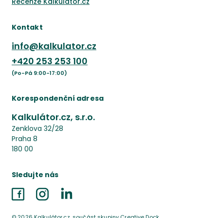
Recenze Kalkulátor.cz
Kontakt
info@kalkulator.cz
+420
253 253 100
(Po-Pá 9:00-17:00)
Korespondenční adresa
Kalkulátor.cz, s.r.o.
Zenklova 32/28
Praha 8
180 00
Sledujte nás
Facebook
Instagram
LinkedIn
©
2026
Kalkulátor.cz, součást skupiny Creative Dock