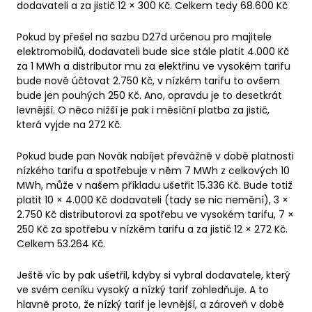
dodavateli a za jistič 12 × 300 Kč. Celkem tedy 68.600 Kč
Pokud by přešel na sazbu D27d určenou pro majitele
elektromobilů, dodavateli bude sice stále platit 4.000 Kč
za 1 MWh a distributor mu za elektřinu ve vysokém tarifu
bude nově účtovat 2.750 Kč, v nízkém tarifu to ovšem
bude jen pouhých 250 Kč. Ano, opravdu je to desetkrát
levnější. O něco nižší je pak i měsíční platba za jistič,
která vyjde na 272 Kč.
Pokud bude pan Novák nabíjet převážně v době platnosti
nízkého tarifu a spotřebuje v něm 7 MWh z celkových 10
MWh, může v našem příkladu ušetřit 15.336 Kč. Bude totiž
platit 10 × 4.000 Kč dodavateli (tady se nic nemění), 3 ×
2.750 Kč distributorovi za spotřebu ve vysokém tarifu, 7 ×
250 Kč za spotřebu v nízkém tarifu a za jistič 12 × 272 Kč.
Celkem 53.264 Kč.
Ještě víc by pak ušetřil, kdyby si vybral dodavatele, který
ve svém ceníku vysoký a nízký tarif zohledňuje. A to
hlavně proto, že nízký tarif je levnější, a zároveň v době