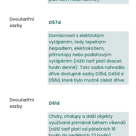
Dvoutarifní
D57d
sazby
Domácnosti s elektrickým
vytápěním, tedy tepelným
čerpadlem, elektrokotlem,
přímotopy nebo podlahovým
vytápěním (nižší tarif platí dvacet
hodin denně). Tato sazba nahradila
dříve dostupné sazby D35d, D45d a
D56d, které bylo možné získat dříve.
Dvoutarifní
D61d
sazby
Chaty, chalupy a další objekty
využívané primárně během víkendů
(nižší tarif platí od pátečních 16
hodin do nedělních 22 hodin).