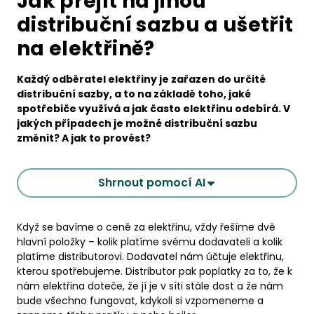
Jak přejít na jinou
distribuční sazbu a ušetřit
na elektřině?
Každý odběratel elektřiny je zařazen do určité
distribuční sazby, a to na základě toho, jaké
spotřebiče využívá a jak často elektřinu odebírá. V
jakých případech je možné distribuční sazbu
změnit? A jak to provést?
Shrnout pomocí AI
Když se bavíme o ceně za elektřinu, vždy řešíme dvě
hlavní položky – kolik platíme svému dodavateli a kolik
platíme distributorovi. Dodavatel nám účtuje elektřinu,
kterou spotřebujeme. Distributor pak poplatky za to, že k
nám elektřina doteče, že jí je v síti stále dost a že nám
bude všechno fungovat, kdykoli si vzpomeneme a