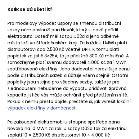
Kolik se dá ušetřit?
Pro modelový výpočet úspory se změnou distribuční
sazby nám poslouží pan Novák, který si nově pořídil
elektroauto. Doteď měl sazbu D02d a jeho odběrné
místo leží ve Středočeském kraji. Za každou 1 MWh platí
distributorovi cca 2.500 Kč včetně DPH. K tomu platí
poplatek za jistič 3×25A, to je přibližně 300 Kč měsíčně. A
samozřejmě platí svému dodavateli 4.000 Kč za 1 MWh
spotřebované elektřiny. Jeho dodavatel nerozlišuje cenu
podle distribučních sazeb a účtuje všem stejně. Ostatní
poplatky jsou stejné pro všechny sazby, takže je pro
zjednodušení nebudeme do výpočtu přidávat. Správná
kapacita jističe vás může ochránit před přetížením sítě.
Pokud k němu přesto dojde, přečtěte si, jak vyřešit lokální
výpadek elektřiny v domácnosti
Po zakoupení elektromobilu stoupne spotřeba pana
Nováka na 10 MWh za rok. U sazby D02d tak za elektřinu
zaplatí 10 × 2.500 Kč distributorovi, 10 × 4.000 Kč