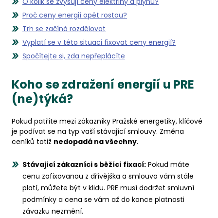
O kolik se zvyšují ceny elektřiny a plynu?
Proč ceny energií opět rostou?
Trh se začíná rozdělovat
Vyplatí se v této situaci fixovat ceny energií?
Spočítejte si, zda nepřeplácíte
Koho se zdražení energií u PRE
(ne)týká?
Pokud patříte mezi zákazníky Pražské energetiky, klíčové
je podívat se na typ vaší stávající smlouvy. Změna
ceníků totiž
nedopadá na všechny
.
Stávající zákazníci s běžící fixací:
Pokud máte
cenu zafixovanou z dřívějška a smlouva vám stále
platí, můžete být v klidu. PRE musí dodržet smluvní
podmínky a cena se vám až do konce platnosti
závazku nezmění.