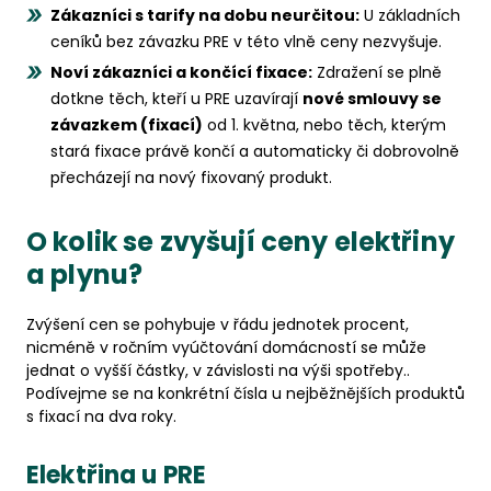
Zákazníci s tarify na dobu neurčitou:
U základních
ceníků bez závazku PRE v této vlně ceny nezvyšuje.
Noví zákazníci a končící fixace:
Zdražení se plně
dotkne těch, kteří u PRE uzavírají
nové smlouvy se
závazkem (fixací)
od 1. května, nebo těch, kterým
stará fixace právě končí a automaticky či dobrovolně
přecházejí na nový fixovaný produkt.
O kolik se zvyšují ceny elektřiny
a plynu?
Zvýšení cen se pohybuje v řádu jednotek procent,
nicméně v ročním vyúčtování domácností se může
jednat o vyšší částky, v závislosti na výši spotřeby..
Podívejme se na konkrétní čísla u nejběžnějších produktů
s fixací na dva roky.
Elektřina u PRE