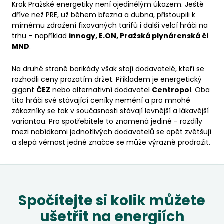
Krok Pražské energetiky není ojedinělým úkazem. Ještě
dříve než PRE, už během března a dubna, přistoupili k
mírnému zdražení fixovaných tarifů i další velcí hráči na
trhu – například
innogy, E.ON, Pražská plynárenská či
MND
.
Na druhé straně barikády však stojí dodavatelé, kteří se
rozhodli ceny prozatím držet. Příkladem je energetický
gigant
ČEZ
nebo alternativní dodavatel
Centropol
. Oba
tito hráči své stávající ceníky nemění a pro mnohé
zákazníky se tak v současnosti stávají levnější a lákavější
variantou. Pro spotřebitele to znamená jediné - rozdíly
mezi nabídkami jednotlivých dodavatelů se opět zvětšují
a slepá věrnost jedné značce se může výrazně prodražit.
Spočítejte si kolik můžete
ušetřit na energiích