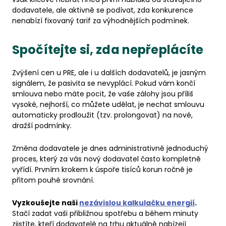
dodavatele, ale aktivně se podívat, zda konkurence
nenabízí fixovaný tarif za výhodnějších podmínek.
Spočítejte si, zda nepřeplácíte
Zvýšení cen u PRE, ale i u dalších dodavatelů, je jasným
signálem, že pasivita se nevyplácí. Pokud vám končí
smlouva nebo máte pocit, že vaše zálohy jsou příliš
vysoké, nejhorší, co můžete udělat, je nechat smlouvu
automaticky prodloužit (tzv. prolongovat) na nové,
dražší podmínky.
Změna dodavatele je dnes administrativně jednoduchý
proces, který za vás nový dodavatel často kompletně
vyřídí. Prvním krokem k úspoře tisíců korun ročně je
přitom pouhé srovnání.
Vyzkoušejte naši
nezávislou kalkulačku energií
.
Stačí zadat vaši přibližnou spotřebu a během minuty
zjistíte, kteří dodavatelé na trhu aktuálně nabízejí