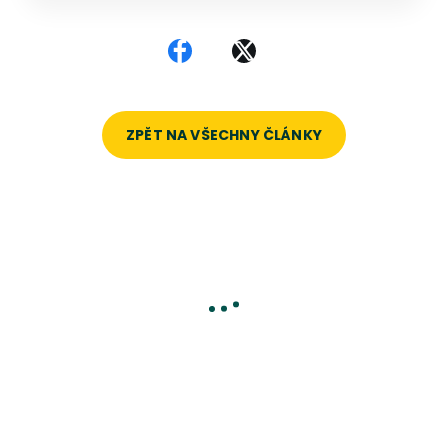
Sdílet na Facebooku
Sdílet na X
ZPĚT NA VŠECHNY ČLÁNKY