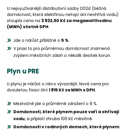
U nejvyužívanější distributivní sazby D02d (běžná
domácnost, která elektřinou netopí ani neohřívá vodu)
stoupla cena na
3 932,50 Kč za megawatthodinu
(MWh) včetně DPH
.
Jde o nárůst přibližně o
5 %
.
V praxi to pro průměrnou domácnost znamená
zvýšení měsíčních záloh o několik desítek korun.
Plyn u PRE
U plynu je nárůst o něco výraznější. Nová cena pro
dvouletou fixaci činí
1 815 Kč za MWh s DPH
.
Meziročně jde o průměrné zdražení o 9 %.
Domácnosti, které plynem pouze vaří a ohřívají
vodu
, si připlatí zhruba 100 Kč měsíčně.
Domácnosti v rodinných domech, které plynem