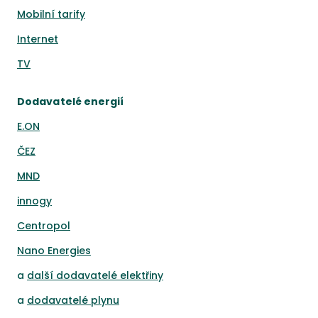
Mobilní tarify
Internet
TV
Dodavatelé energií
E.ON
ČEZ
MND
innogy
Centropol
Nano Energies
a
další dodavatelé elektřiny
a
dodavatelé plynu