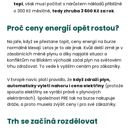
topí
, však musí počítat s nárůstem nákladů přibližně
o 300 Kč měsíčně,
tedy zhruba 3 600 Kč za rok
.
Proč ceny energií opět rostou?
Na jaře, když se přestane topit, ceny energií na burze
normálně klesají. Letos je to ale jinak. Kvůli delší zimě je v
zásobnících méně plynu a díky napjaté situaci a
konfliktům na Blízkém východě začal plyn na světovém
trhu zdražovat. To vede k vyšším cenám pro zákazníky.
V Evropě navíc platí pravidlo, že
když zdraží plyn,
automaticky vyletí nahoru i cena elektřiny
(protože
spousta elektřiny se vyrábí právě v plynových
elektrárnách). Společnost PRE tak na burze nakupuje
dráže, a proto musela zvýšit ceny i pro své zákazníky.
Trh se začíná rozdělovat