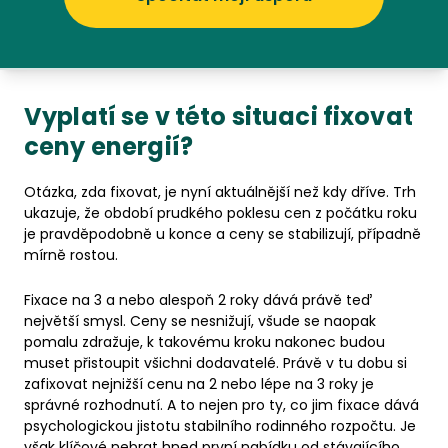
Vyplatí se v této situaci fixovat
ceny energií?
Otázka, zda fixovat, je nyní aktuálnější než kdy dříve. Trh
ukazuje, že období prudkého poklesu cen z počátku roku
je pravděpodobně u konce a ceny se stabilizují, případně
mírně rostou.
Fixace na 3 a nebo alespoň 2 roky dává právě teď
největší smysl. Ceny se nesnižují, všude se naopak
pomalu zdražuje, k takovému kroku nakonec budou
muset přistoupit všichni dodavatelé. Právě v tu dobu si
zafixovat nejnižší cenu na 2 nebo lépe na 3 roky je
správné rozhodnutí. A to nejen pro ty, co jim fixace dává
psychologickou jistotu stabilního rodinného rozpočtu. Je
však klíčové nebrat hned první nabídku od stávajícího