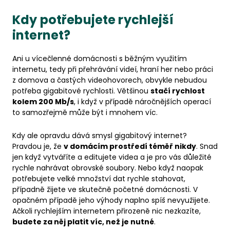
Kdy potřebujete rychlejší
internet?
Ani u vícečlenné domácnosti s běžným využitím
internetu, tedy při přehrávání videí, hraní her nebo práci
z domova a častých videohovorech, obvykle nebudou
potřeba gigabitové rychlosti. Většinou
stačí rychlost
kolem 200 Mb/s
, i když v případě náročnějších operací
to samozřejmě může být i mnohem víc.
Kdy ale opravdu dává smysl gigabitový internet?
Pravdou je, že
v domácím prostředí téměř nikdy
. Snad
jen když vytváříte a editujete videa a je pro vás důležité
rychle nahrávat obrovské soubory. Nebo když naopak
potřebujete velké množství dat rychle stahovat,
případně žijete ve skutečně početné domácnosti. V
opačném případě jeho výhody naplno spíš nevyužijete.
Ačkoli rychlejším internetem přirozeně nic nezkazíte,
budete za něj platit víc, než je nutné
.