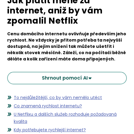
Jak platit méně za
internet, aniž by vám
zpomalil Netflix
Cenu domácího internetu ovlivňuje především jeho
rychlost. Ne vždycky je přitom potřeba ta nejvyšší
dostupná, na jejím snížení tak můžete ušetřit i
několik stovek měsíčně. Záleží, co na počítači běžně
děláte a kolik zařízení máte doma připojených.
Shrnout pomocí AI
To nejdůležitější, co by vám nemělo utéct
Co znamená rychlost internetu?
U Netflixu a dalších služeb rozhoduje požadovaná
kvalita
Kdy potřebujete rychlejší internet?