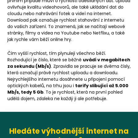
prvním případě mluví o rychlosti odesílaných dat. Upload
ovlivňuje kvalitu videohovorů, ale také ukládání dat do
cloudu nebo nahrávání fotek a videí na internet.
Download pak označuje rychlost stahování z internetu
do vašich zařízení. To znamená, jak se načítají webové
stránky, filmy a videa na Youtube nebo Netflixu, a také
jak rychle vám běží online hry.
Čím vyšší rychlost, tím plynuleji všechno běží.
Rozhodující je číslo, které se běžně
uvádí v megabitech
za sekundu (Mb/s)
. Zpravidla se pracuje se dvěma čísly,
která označují právě rychlost uploadu a downloadu.
Nejrychlejšího internetu dosáhnete u připojení pomocí
optických kabelů, na trhu jsou i
tarify slibující až 5.000
Mb/s, tedy 5 Gb
. To je rychlost, která na první pohled
udělá dojem, zdaleka ne každý ji ale potřebuje.
Hledáte výhodnější internet na