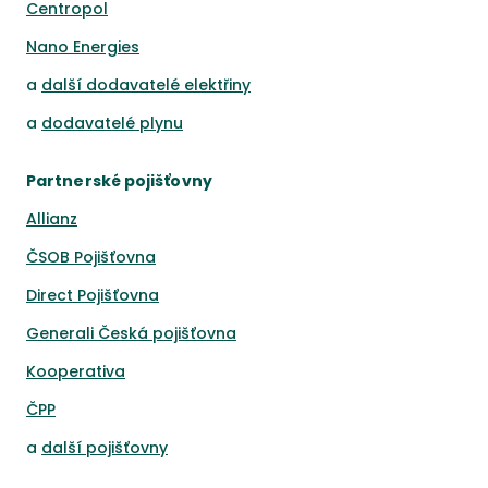
Centropol
Nano Energies
a
další dodavatelé elektřiny
a
dodavatelé plynu
Partnerské pojišťovny
Allianz
ČSOB Pojišťovna
Direct Pojišťovna
Generali Česká pojišťovna
Kooperativa
ČPP
a
další pojišťovny