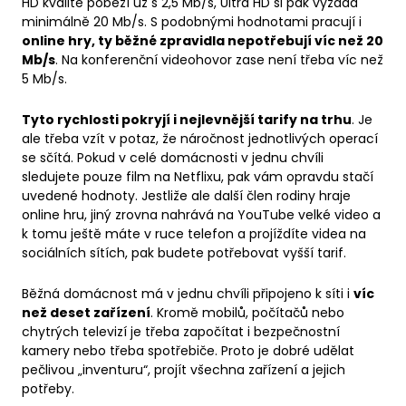
HD kvalitě poběží už s 2,5 Mb/s, Ultra HD si pak vyžádá
minimálně 20 Mb/s. S podobnými hodnotami pracují i
online hry, ty běžné zpravidla nepotřebují víc než 20
Mb/s
. Na konferenční videohovor zase není třeba víc než
5 Mb/s.
Tyto rychlosti pokryjí i nejlevnější tarify na trhu
. Je
ale třeba vzít v potaz, že náročnost jednotlivých operací
se sčítá. Pokud v celé domácnosti v jednu chvíli
sledujete pouze film na Netflixu, pak vám opravdu stačí
uvedené hodnoty. Jestliže ale další člen rodiny hraje
online hru, jiný zrovna nahrává na YouTube velké video a
k tomu ještě máte v ruce telefon a projíždíte videa na
sociálních sítích, pak budete potřebovat vyšší tarif.
Běžná domácnost má v jednu chvíli připojeno k síti i
víc
než deset zařízení
. Kromě mobilů, počítačů nebo
chytrých televizí je třeba započítat i bezpečnostní
kamery nebo třeba spotřebiče. Proto je dobré udělat
pečlivou „inventuru“, projít všechna zařízení a jejich
potřeby.