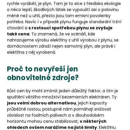
rychle vyrábět, je plyn. Tam je to sice z hlediska ekologie
o něco lepší, škodlivých látek se vypouští asi o polovinu
méně než u uhlí, přesto jsou tam emisní povolenky
potřeba. Navíc i v případě plynu funguje standardní tržní
chování a
s rostoucí spotřebou plynu se zvyšuje
také cena
. To znamená, že ve scénáři, kde
nahrazujeme výrobu elektřiny z uhlí výrobou z plynu, se
domácnostem zdraží nejen samotný plyn, ale právě i
elektřina z něj vyrobená.
Proč to nevyřeší jen
obnovitelné zdroje?
Růst cen by mohl zmírnit jeden důležitý faktor, a tím je
spuštění většího množství bezemisních elektráren. Ty
jsou velmi dobrou alternativou
, jejich kapacity
průběžně rostou, postupně nám pomáhají snižovat
závislost na fosilních palivech a v dlouhodobém
horizontu mohou cenu stabilizovat,
v některých
ohledech ovšem narážíme na jisté limity
. Elektřinu