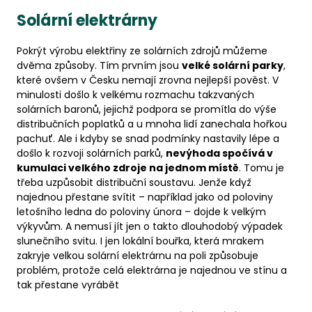
Solární elektrárny
Pokrýt výrobu elektřiny ze solárních zdrojů můžeme
dvěma způsoby. Tím prvním jsou
velké solární parky
,
které ovšem v Česku nemají zrovna nejlepší pověst. V
minulosti došlo k velkému rozmachu takzvaných
solárních baronů, jejichž podpora se promítla do výše
distribučních poplatků a u mnoha lidí zanechala hořkou
pachuť. Ale i kdyby se snad podmínky nastavily lépe a
došlo k rozvoji solárních parků,
nevýhoda spočívá v
kumulaci velkého zdroje na jednom místě
. Tomu je
třeba uzpůsobit distribuční soustavu. Jenže když
najednou přestane svítit – například jako od poloviny
letošního ledna do poloviny února – dojde k velkým
výkyvům. A nemusí jít jen o takto dlouhodobý výpadek
slunečního svitu. I jen lokální bouřka, která mrakem
zakryje velkou solární elektrárnu na poli způsobuje
problém, protože celá elektrárna je najednou ve stínu a
tak přestane vyrábět