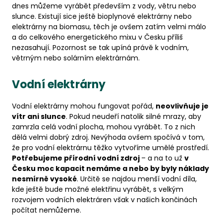
dnes můžeme vyrábět především z vody, větru nebo
slunce. Existují sice ještě bioplynové elektrárny nebo
elektrárny na biomasu, těch je ovšem zatím velmi málo
a do celkového energetického mixu v Česku příliš
nezasahují. Pozornost se tak upíná právě k vodním,
větrným nebo solárním elektrárnám.
Vodní elektrárny
Vodní elektrárny mohou fungovat pořád,
neovlivňuje je
vítr ani slunce
. Pokud neudeří natolik silné mrazy, aby
zamrzla celá vodní plocha, mohou vyrábět. To z nich
dělá velmi dobrý zdroj. Nevýhoda ovšem spočívá v tom,
že pro vodní elektrárnu těžko vytvoříme umělé prostředí.
Potřebujeme přírodní vodní zdroj
– a na to už
v
Česku moc kapacit nemáme a nebo by byly náklady
nesmírně vysoké
. Určitě se najdou menší vodní díla,
kde ještě bude možné elektřinu vyrábět, s velkým
rozvojem vodních elektráren však v našich končinách
počítat nemůžeme.