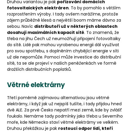
Druhou variantou je pak
pořizování domácích
fotovoltaických elektráren
. To by pomohlo s větším
rozprostřením výroby. I tady ovšem narážíme, protože
zájem průběžně klesá a největší boom máme dávno za
sebou. Navíc
distributoři už v některých oblastech
dosahují maximálních kapacit sítě
. To znamená, že
třeba na jihu Čech už neumožňují připojení fotovoltaiky
do sítě. Lidé pak mohou vyrobenou energii dál využívat
pro svou spotřebu, s doplněním chybějící energie v síti
už ale nepomůže. Pomoci může investice do distribuční
sítě, ta se ale projeví v našich peněženkách ve formě
dražších distribučních poplatků.
Větrné elektrárny
Třetí poměrně zajímavou alternativou jsou větrné
elektrárny, i když jak už nejspíš tušíte, i tady přijdou hned
dvě ALE. Za prvé Česko nepatří mezi země, kde by zvlášť
foukalo. Nemáme tady podmínky jako třeba u Severního
moře, kde Německo staví větrné elektrárny ve velkém.
Druhou překážkou je pak
rostoucí odpor lidí, kteří