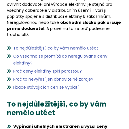
ovlivnit dodavatel ani výrobce elektřiny, je stejná pro
všechny odběratele v distribučním území. Tvoří ji
poplatky spojené s distribucí elektřiny k zákazníkům.
Neregulovanou nebo také
obchodní složku pak určuje
přímo dodavatel
. A právě na tu se teď podíváme
trochu blíž.
To nejdůležitější, co by vám nemělo utéct
Co všechno se promítá do neregulované ceny
elektřiny?
Proč ceny elektřiny spíš porostou?
Proč to nevyřeší jen obnovitelné zdroje?
Fixace stávajících cen se vyplatí
To nejdůležitější, co by vám
nemělo utéct
Vypínání uhelných elektráren a vyšší ceny