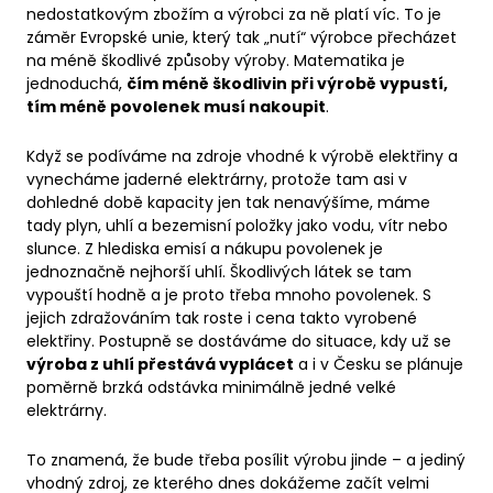
nedostatkovým zbožím a výrobci za ně platí víc. To je
záměr Evropské unie, který tak „nutí“ výrobce přecházet
na méně škodlivé způsoby výroby. Matematika je
jednoduchá,
čím méně škodlivin při výrobě vypustí,
tím méně povolenek musí nakoupit
.
Když se podíváme na zdroje vhodné k výrobě elektřiny a
vynecháme jaderné elektrárny, protože tam asi v
dohledné době kapacity jen tak nenavýšíme, máme
tady plyn, uhlí a bezemisní položky jako vodu, vítr nebo
slunce. Z hlediska emisí a nákupu povolenek je
jednoznačně nejhorší uhlí. Škodlivých látek se tam
vypouští hodně a je proto třeba mnoho povolenek. S
jejich zdražováním tak roste i cena takto vyrobené
elektřiny. Postupně se dostáváme do situace, kdy už se
výroba z uhlí přestává vyplácet
a i v Česku se plánuje
poměrně brzká odstávka minimálně jedné velké
elektrárny.
To znamená, že bude třeba posílit výrobu jinde – a jediný
vhodný zdroj, ze kterého dnes dokážeme začít velmi