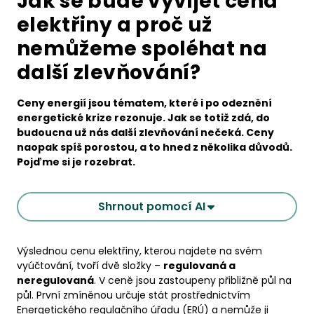
Jak se bude vyvíjet cena
elektřiny a proč už
nemůžeme spoléhat na
další zlevňování?
Ceny energií jsou tématem, které i po odeznění
energetické krize rezonuje. Jak se totiž zdá, do
budoucna už nás další zlevňování nečeká. Ceny
naopak spíš porostou, a to hned z několika důvodů.
Pojďme si je rozebrat.
Shrnout pomocí AI
Výslednou cenu elektřiny, kterou najdete na svém
vyúčtování, tvoří dvě složky –
regulovaná a
neregulovaná
. V ceně jsou zastoupeny přibližně půl na
půl. První zmíněnou určuje stát prostřednictvím
Energetického regulačního úřadu (ERÚ) a nemůže ji