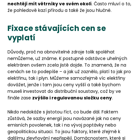
nechtějí mít větrníky ve svém okolí
. Často mluví o to,
že pohledově kazí přírodu a také že jsou hlučné.
Fixace stávajících cen se
vyplatí
Důvody, proč na obnovitelné zdroje tolik spoléhat
nemůžeme, už známe. K postupné odstávce uhelných
elektráren ovšem zcela jistě dojde. To znamená, že na
cenách se to podepíše – a jak už zaznělo, platí to jak pro
elektřinu, tak i plyn. Můžeme samozřejmě víc elektřiny
dovážet, jenže i tam jsou ceny vyšší a také bychom
museli investovat do distribuční soustavy, což by ve
finále zase
zvýšilo i regulovanou složku ceny
.
Nikdo nedokáže s jistotou říct, co bude dál. Faktem
zůstává, že sazby energií jsou navázané jak na ceny
emisních povolenek, tak i na vývoj poptávky nebo
geopolitickou situaci. To jsou faktory, které zřejmě k
dalšímu zlevňování nepřispějí. Domácnostem, které si