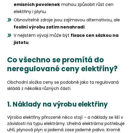
emisních povolenek
mohou způsobit růst cen
elektřiny i plynu.
Obnovitelné zdroje jsou zajímavou alternativou, ale
fosilní výrobu zatím nenahradí
.
V nejistém vývoji může být
fixace cen sázkou na
jistotu
.
Co všechno se promítá do
neregulované ceny elektřiny?
Obchodní složka ceny se podobně jako ta regulovaná
skládá z několika různých částí.
1. Náklady na výrobu elektřiny
Výroba elektřiny přirozeně něco stojí – a náklady se liší v
závislosti na typu elektrárny. Uhelná elektrárna potřebuje
uhlí, plynová plyn a jaderná zase jaderné palivo. Kromě