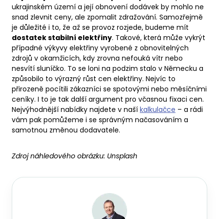
ukrajinském území a její obnovení dodávek by mohlo ne
snad zlevnit ceny, ale zpomalit zdražování. Samozřejmě
je důležité i to, že až se provoz rozjede, budeme mít
dostatek stabilní elektřiny
. Takové, která může vykrýt
případné výkyvy elektřiny vyrobené z obnovitelných
zdrojů v okamžicích, kdy zrovna nefouká vítr nebo
nesvítí sluníčko. To se loni na podzim stalo v Německu a
způsobilo to výrazný růst cen elektřiny. Nejvíc to
přirozeně pocítili zákazníci se spotovými nebo měsíčními
ceníky. I to je tak další argument pro včasnou fixaci cen.
Nejvýhodnější nabídky najdete v naší
kalkulačce
– a rádi
vám pak pomůžeme i se správným načasováním a
samotnou změnou dodavatele.
Zdroj náhledového obrázku:
Unsplash