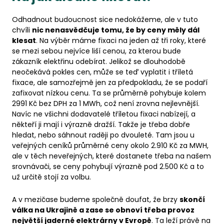
Odhadnout budoucnost sice nedokážeme, ale v tuto
chvíli
nic nenasvědčuje tomu, že by ceny měly dál
klesat
. Na výběr máme fixaci na jeden až tři roky, které
se mezi sebou nejvíce liší cenou, za kterou bude
zákazník elektřinu odebírat. Jelikož se dlouhodobě
neočekává pokles cen, může se teď vyplatit i tříletá
fixace, ale samozřejmě jen za předpokladu, že se podaří
zafixovat nízkou cenu. Ta se průměrně pohybuje kolem
2991 Kč bez DPH za 1 MWh, což není zrovna nejlevnější.
Navíc ne všichni dodavatelé tříletou fixaci nabízejí, a
někteří ji mají i výrazně dražší. Takže je třeba dobře
hledat, nebo sáhnout raději po dvouleté. Tam jsou u
veřejných ceníků průměrné ceny okolo 2.910 Kč za MWH,
ale v těch neveřejných, které dostanete třeba na našem
srovnávači, se ceny pohybují výrazně pod 2.500 Kč a to
už určitě stojí za volbu.
A v mezičase budeme společně doufat, že brzy
skončí
válka na Ukrajině a zase se obnoví třeba provoz
největší jaderné elektrárny v Evropě
. Ta leží právě na