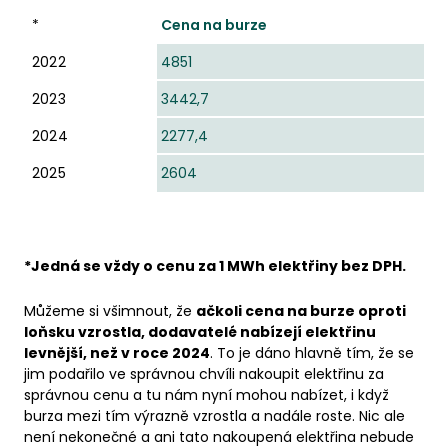
*
Cena na burze
2022
4851
2023
3442,7
2024
2277,4
2025
2604
*Jedná se vždy o cenu za 1 MWh elektřiny bez DPH.
Můžeme si všimnout, že
ačkoli cena na burze oproti
loňsku vzrostla, dodavatelé nabízejí elektřinu
levnější, než v roce 2024
. To je dáno hlavně tím, že se
jim podařilo ve správnou chvíli nakoupit elektřinu za
správnou cenu a tu nám nyní mohou nabízet, i když
burza mezi tím výrazně vzrostla a nadále roste. Nic ale
není nekonečné a ani tato nakoupená elektřina nebude