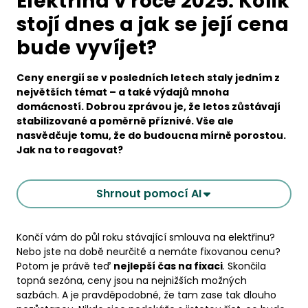
Elektřina v roce 2025: Kolik
stojí dnes a jak se její cena
bude vyvíjet?
Ceny energií se v posledních letech staly jedním z
největších témat – a také výdajů mnoha
domácností. Dobrou zprávou je, že letos zůstávají
stabilizované a poměrně příznivé. Vše ale
nasvědčuje tomu, že do budoucna mírně porostou.
Jak na to reagovat?
Shrnout pomocí AI
Končí vám do půl roku stávající smlouva na elektřinu?
Nebo jste na době neurčité a nemáte fixovanou cenu?
Potom je právě teď
nejlepší čas na fixaci
. Skončila
topná sezóna, ceny jsou na nejnižších možných
sazbách. A je pravděpodobné, že tam zase tak dlouho