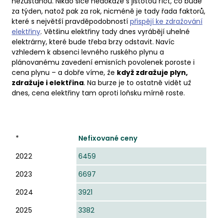
nezůstanou. Nikdo sice nedokáže s jistotou říct, co bude
za týden, natož pak za rok, nicméně je tady řada faktorů,
které s největší pravděpodobností
přispějí ke zdražování
elektřiny
. Většinu elektřiny tady dnes vyrábějí uhelné
elektrárny, které bude třeba brzy odstavit. Navíc
vzhledem k absenci levného ruského plynu a
plánovanému zavedení emisních povolenek poroste i
cena plynu – a dobře víme, že
když zdražuje plyn,
zdražuje i elektřina
. Na burze je to ostatně vidět už
dnes, cena elektřiny tam oproti loňsku mírně roste.
*
2022
2023
2024
2025
*
Nefixované ceny
2022
6459
2023
6697
2024
3921
2025
3382