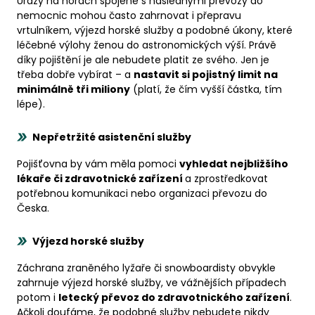
Úrazy na horách spojené s následnými převozy do
nemocnic mohou často zahrnovat i přepravu
vrtulníkem, výjezd horské služby a podobné úkony, které
léčebné výlohy ženou do astronomických výší. Právě
díky pojištění je ale nebudete platit ze svého. Jen je
třeba dobře vybírat – a
nastavit si pojistný limit na
minimálně tři miliony
(platí, že čím vyšší částka, tím
lépe).
Nepřetržité asistenční služby
Pojišťovna by vám měla pomoci
vyhledat nejbližšího
lékaře či zdravotnické zařízení
a zprostředkovat
potřebnou komunikaci nebo organizaci převozu do
Česka.
Výjezd horské služby
Záchrana zraněného lyžaře či snowboardisty obvykle
zahrnuje výjezd horské služby, ve vážnějších případech
potom i
letecký převoz do zdravotnického zařízení
.
Ačkoli doufáme, že podobné služby nebudete nikdy