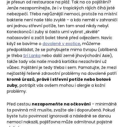
je přesun od restaurace na pláž. Tak na co pojištění?
Jenže nezapomínejte, že i v tropických rájích číhá jisté
nebezpečí. Třeba nejrůznější nemoci, protože na místní
bakterie není naše tělo zvyklé – a kdo neměl v zahraničí
ani jednou střevní potíže, ten tam snad nikdy nebyl.
Koneckonců i zuby si často umí vybrat „skvělé“
načasování a začít bolet těsně před odjezdem. Navíc
když se bavíme o
dovolené v exotice
, můžeme
předpokládat, že se pohybujete mimo Evropu (oblíbená
je třeba
Srí Lanka
nebo další země jihovýchodní Asie),
takže tady vás naše modrá kartička nezachrání už
vůbec. Pojištění je tedy třeba i sem. Pamatujte, že mezi
nejčastěji řešené zdravotní problémy na dovolené patří
kromě úrazů, právě i střevní potíže nebo bolavé
zuby,
potrápit vás ovšem mohou i alergie a kožní
problémy.
Před cestou
nezapomeňte na očkování
– minimálně
ta povinná mít musíte, zvažte ale i doporučená. Pokud
byste tuto povinnost ignorovali a následně se danou
nemocí nakazili, pojišťovna může odmítnout pojistné