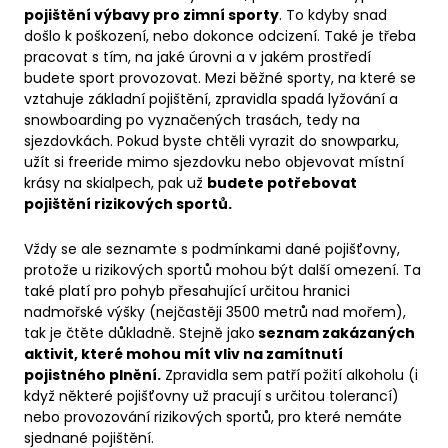
pojištění výbavy pro zimní sporty
. To kdyby snad
došlo k poškození, nebo dokonce odcizení. Také je třeba
pracovat s tím, na jaké úrovni a v jakém prostředí
budete sport provozovat. Mezi běžné sporty, na které se
vztahuje základní pojištění, zpravidla spadá lyžování a
snowboarding po vyznačených trasách, tedy na
sjezdovkách. Pokud byste chtěli vyrazit do snowparku,
užít si freeride mimo sjezdovku nebo objevovat místní
krásy na skialpech, pak už
budete potřebovat
pojištění rizikových sportů.
Vždy se ale seznamte s podmínkami dané pojišťovny,
protože u rizikových sportů mohou být další omezení. Ta
také platí pro pohyb přesahující určitou hranici
nadmořské výšky (nejčastěji 3500 metrů nad mořem),
tak je čtěte důkladně. Stejně jako
seznam zakázaných
aktivit, které mohou mít vliv na zamítnutí
pojistného plnění.
Zpravidla sem patří požití alkoholu (i
když některé pojišťovny už pracují s určitou tolerancí)
nebo provozování rizikových sportů, pro které nemáte
sjednané pojištění.