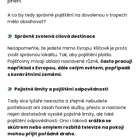
plnění.
A co by tedy správné pojištění na dovolenou v tropech
mělo obsahovat?
Správně zvolená cílová destinace
Nezapomeňte, že jedete mimo Evropu. Klíčové je proto
zvolit správnou lokalitu. Tak, aby pojištění platilo.
Pojišťovny mívají oblasti nastavené různě,
často pracují
například s Evropou, dále celým světem, popřípadě
s konkrétními zeměmi.
Pojistné limity a pojištění odpovědnosti
Tady sice lyžaře nesrazíte a zřejmě nebudete
potřebovat ani zásah horské služby, přesto si nastavte
nejen dostatečně vysoké pojistné limity, ale také
pojištění odpovědnosti. Ono i taková
srážka se
skútrem nebo omylem rozbitá televize na pokoji
mohou přijít pořádně draho.