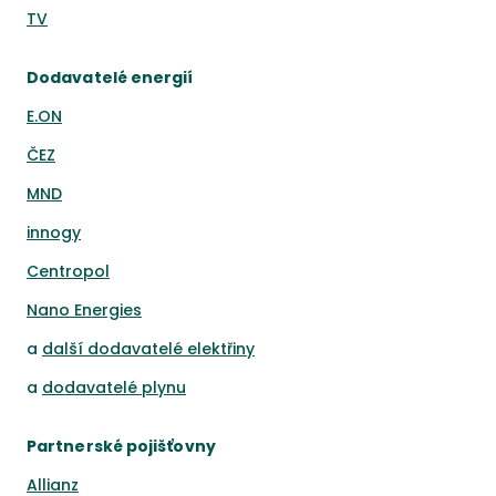
TV
Dodavatelé energií
E.ON
ČEZ
MND
innogy
Centropol
Nano Energies
a
další dodavatelé elektřiny
a
dodavatelé plynu
Partnerské pojišťovny
Allianz