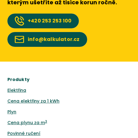
kterým ušetříte až tisíce korun ročně.
+420
253 253 100
info@kalkulator.cz
Produkty
Elektřina
Cena elektřiny za 1 kWh
Plyn
3
Cena plynu za m
Povinné ručení