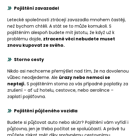
Pojištění zavazadel
Letecké společnosti ztrácejí zavazadla mnohem častěji,
než bychom chtěli. A stát se to může komukoli. S
pojištěním alespoň budete mít jistotu, že když už k
problému dojde,
ztracené věci nebudete muset
znovu kupovat ze svého.
Storno cesty
Nikdo asi nechceme přemýšlet nad tím, že na dovolenou
vůbec neodjedeme. Ale
úrazy nebo nemoci se
neptají.
S pojištěním storna za vás případné poplatky za
zrušení – ať už hotelu, cestovce, nebo aerolince –
zaplatí pojišťovna.
Pojištění půjčeného vozidla
Budete si půjčovat auto nebo skútr? Pojištění vám vyřídí i
půjčovna, jen je třeba počítat se spoluúčastí. A právě tu
můžete získat zpět díky správnému cestovnímu