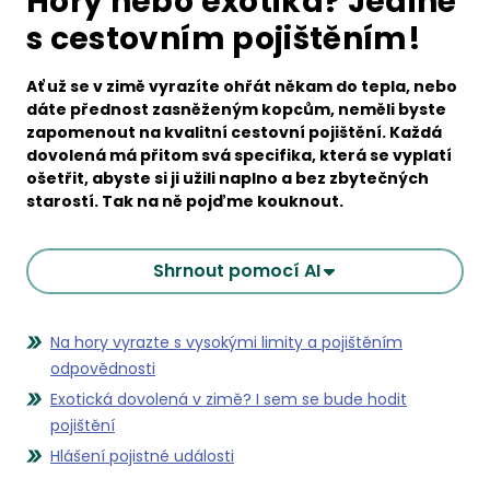
Hory nebo exotika? Jedině
s cestovním pojištěním!
Ať už se v zimě vyrazíte ohřát někam do tepla, nebo
dáte přednost zasněženým kopcům, neměli byste
zapomenout na kvalitní cestovní pojištění. Každá
dovolená má přitom svá specifika, která se vyplatí
ošetřit, abyste si ji užili naplno a bez zbytečných
starostí. Tak na ně pojďme kouknout.
Shrnout pomocí AI
Na hory vyrazte s vysokými limity a pojištěním
odpovědnosti
Exotická dovolená v zimě? I sem se bude hodit
pojištění
Hlášení pojistné události