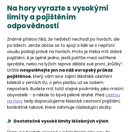
Na hory vyrazte s vysokými
limity a pojištěním
odpovědnosti
Známé přísloví říká, že neštěstí nechodí po horách, ale
po lidech. Jenže občas se to spojí a lidé se s nepřízní
osudu potkají právě na horách. Proto je třeba mít dobré
pojištění. A je úplně jedno, jestli patříte mezi ostřílené
sjezdaře, nebo na lyžích teprve děláte své první „krůčky“.
Určitě
nespoléhejte jen na náš evropský průkaz
pojištěnce
, který vám sice zajistí lékařské ošetření
kdekoli v zemích EU, o jeho platbu už se ovšem
nepostará. Budete mít totiž stejné podmínky jako místní
obyvatelé – a někde to bývá pěkně drahé. Před
cestou
na hory
tedy doporučujeme klasické cestovní pojištění,
konkrétně takové, které zahrnuje následující složky:
Dostatečně vysoké limity léčebných výloh