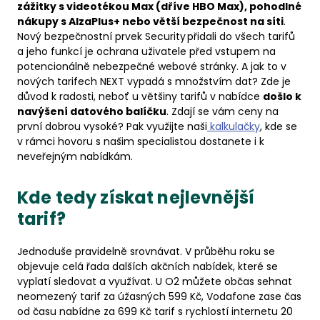
zážitky s videotékou Max (dříve HBO Max), pohodlné
nákupy s AlzaPlus+ nebo větší bezpečnost na síti
.
Nový bezpečnostní prvek Security přidali do všech tarifů
a jeho funkcí je ochrana uživatele před vstupem na
potencionálně nebezpečné webové stránky. A jak to v
nových tarifech NEXT vypadá s množstvím dat? Zde je
důvod k radosti, neboť u většiny tarifů v nabídce
došlo k
navýšení datového balíčku
. Zdají se vám ceny na
první dobrou vysoké? Pak využijte naši
kalkulačky
, kde se
v rámci hovoru s našim specialistou dostanete i k
neveřejným nabídkám.
Kde tedy získat nejlevnější
tarif?
Jednoduše pravidelně srovnávat. V průběhu roku se
objevuje celá řada dalších akčních nabídek, které se
vyplatí sledovat a využívat. U O2 můžete občas sehnat
neomezený tarif za úžasných 599 Kč, Vodafone zase čas
od času nabídne za 699 Kč tarif s rychlostí internetu 20