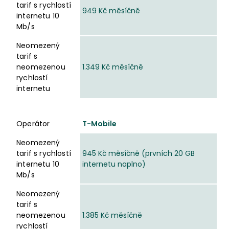
tarif s rychlostí
949 Kč měsíčně
internetu 10
Mb/s
Neomezený
tarif s
neomezenou
1.349 Kč měsíčně
rychlostí
internetu
Operátor
T-Mobile
Neomezený
tarif s rychlostí
945 Kč měsíčně (prvních 20 GB
internetu 10
internetu naplno)
Mb/s
Neomezený
tarif s
neomezenou
1.385 Kč měsíčně
rychlostí