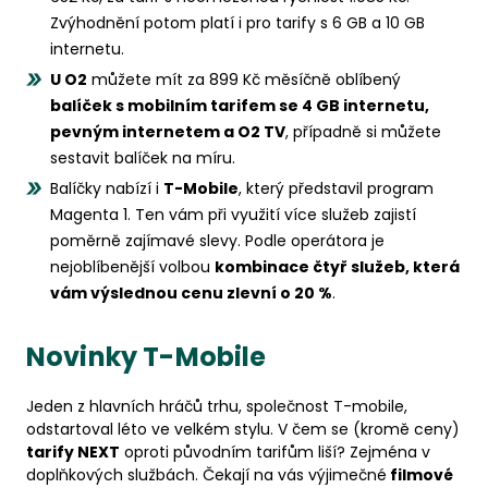
Zvýhodnění potom platí i pro tarify s 6 GB a 10 GB
internetu.
U O2
můžete mít za 899 Kč měsíčně oblíbený
balíček s mobilním tarifem se 4 GB internetu,
pevným internetem a O2 TV
, případně si můžete
sestavit balíček na míru.
Balíčky nabízí i
T-Mobile
, který představil program
Magenta 1. Ten vám při využití více služeb zajistí
poměrně zajímavé slevy. Podle operátora je
nejoblíbenější volbou
kombinace čtyř služeb, která
vám výslednou cenu zlevní o 20 %
.
Novinky T-Mobile
Jeden z hlavních hráčů trhu, společnost T-mobile,
odstartoval léto ve velkém stylu. V čem se (kromě ceny)
tarify NEXT
oproti původním tarifům liší? Zejména v
doplňkových službách. Čekají na vás výjimečné
filmové