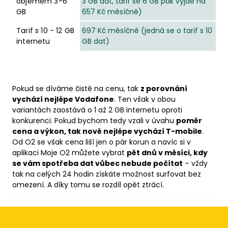
objemem 3-6
3 GB dat, tarif se 6 GB pak vyjde na
GB
657 Kč měsíčně)
Tarif s 10 - 12 GB
697 Kč měsíčně (jedná se o tarif s 10
internetu
GB dat)
Pokud se díváme čistě na cenu, tak
z porovnání
vychází nejlépe Vodafone
. Ten však v obou
variantách zaostává o 1 až 2 GB internetu oproti
konkurenci. Pokud bychom tedy vzali v úvahu
poměr
cena a výkon, tak nově nejlépe vychází T-mobile
.
Od O2 se však cena liší jen o pár korun a navíc si v
aplikaci Moje O2 můžete vybrat
pět dnů v měsíci, kdy
se vám spotřeba dat vůbec nebude počítat
– vždy
tak na celých 24 hodin získáte možnost surfovat bez
omezení. A díky tomu se rozdíl opět ztrácí.