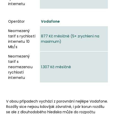
internetu
Operátor
Vodafone
Neomezený
tarif s rychlostí
877 Kč měsíčně (5× zrychlení na
internetu 10
maximum)
Mb/s
Neomezený
tarif s
neomezenou
1.307 Kč měsíčně
rychlostí
internetu
V obou případech vychází z porovnání nejlépe Vodafone.
Rozdíly sice nejsou kdovíjak závratné, i pár korun rozdílu
se ale z dlouhodobého hlediska může do rozpočtu