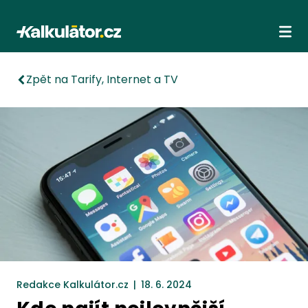
Kalkulátor.cz
Ote
Zpět na Tarify, Internet a TV
Redakce Kalkulátor.cz
|
18. 6. 2024