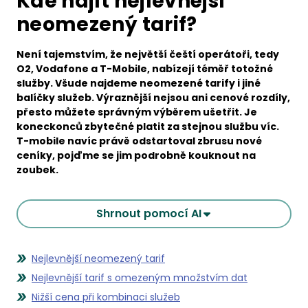
Kde najít nejlevnější
neomezený tarif?
Není tajemstvím, že největší čeští operátoři, tedy
O2, Vodafone a T-Mobile, nabízejí téměř totožné
služby. Všude najdeme neomezené tarify i jiné
balíčky služeb. Výraznější nejsou ani cenové rozdíly,
přesto můžete správným výběrem ušetřit. Je
koneckonců zbytečné platit za stejnou službu víc.
T-mobile navíc právě odstartoval zbrusu nové
ceníky, pojďme se jim podrobně kouknout na
zoubek.
Shrnout pomocí AI
Nejlevnější neomezený tarif
Nejlevnější tarif s omezeným množstvím dat
Nižší cena při kombinaci služeb