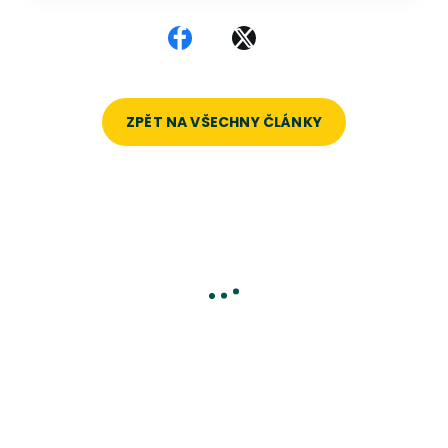
Sdílet na Facebooku
Sdílet na X
ZPĚT NA VŠECHNY ČLÁNKY