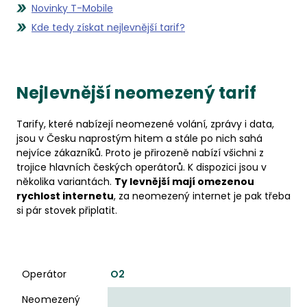
Novinky T-Mobile
Kde tedy získat nejlevnější tarif?
Nejlevnější neomezený tarif
Tarify, které nabízejí neomezené volání, zprávy i data,
jsou v Česku naprostým hitem a stále po nich sahá
nejvíce zákazníků. Proto je přirozeně nabízí všichni z
trojice hlavních českých operátorů. K dispozici jsou v
několika variantách.
Ty levnější mají omezenou
rychlost internetu
, za neomezený internet je pak třeba
si pár stovek připlatit.
Operátor
Neomezený tarif s rychlostí internetu 10 Mb/s
Ne
Operátor
O2
Neomezený