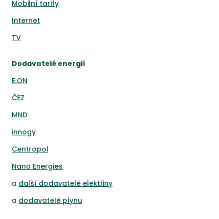
Mobilní tarify
Internet
TV
Dodavatelé energií
E.ON
ČEZ
MND
innogy
Centropol
Nano Energies
a
další dodavatelé elektřiny
a
dodavatelé plynu