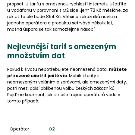
propsat. U tarifu s omezenou rychlostí internetu ušetříte
u Vodafonu v porovnání s O2 sice „jen“ 72 Kč měsíčně, za
rok už to ale bude 864 Kč. Většina zákazníků navíc u
jednoho operátora a produktu setrvává několik let,
možná úspora se tak samozřejmě násobí.
Nejlevnější tarif s omezeným
množstvím dat
Pokud k životu nepotřebujete neomezená data,
můžete
přirozeně ušetřit ještě víc
. Mobilní tarify s
neomezeným voláním a zprávami, ale omezenými daty,
patří mezi další oblíbenou volbu českých zákazníků.
Pojďme kouknout, jak si naše trojice operátorů vede v
tomto případě.
Operátor
Tarif s datovým objemem 3-6 GB
Tarif s 10 - 12
Operátor
O2