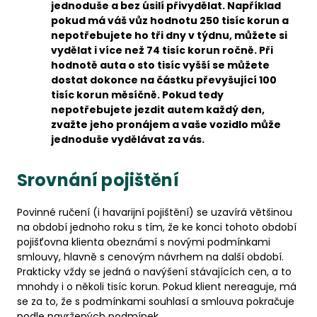
jednoduše a bez úsilí přivydělat. Například
pokud má váš vůz hodnotu 250 tisíc korun a
nepotřebujete ho tři dny v týdnu, můžete si
vydělat i více než 74 tisíc korun ročně. Při
hodnotě auta o sto tisíc vyšší se můžete
dostat dokonce na částku převyšující 100
tisíc korun měsíčně. Pokud tedy
nepotřebujete jezdit autem každý den,
zvažte jeho pronájem a vaše vozidlo může
jednoduše vydělávat za vás.
Srovnání pojištění
Povinné ručení (i havarijní pojištění) se uzavírá většinou
na období jednoho roku s tím, že ke konci tohoto období
pojišťovna klienta obeznámí s novými podmínkami
smlouvy, hlavně s cenovým návrhem na další období.
Prakticky vždy se jedná o navýšení stávajících cen, a to
mnohdy i o několi tisíc korun. Pokud klient nereaguje, má
se za to, že s podmínkami souhlasí a smlouva pokračuje
podle navržených podmínek.