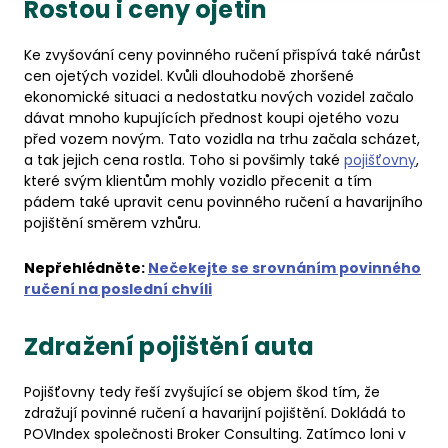
Rostou i ceny ojetin
Ke zvyšování ceny povinného ručení přispívá také nárůst
cen ojetých vozidel. Kvůli dlouhodobě zhoršené
ekonomické situaci a nedostatku nových vozidel začalo
dávat mnoho kupujících přednost koupi ojetého vozu
před vozem novým. Tato vozidla na trhu začala scházet,
a tak jejich cena rostla. Toho si povšimly také
pojišťovny
,
které svým klientům mohly vozidlo přecenit a tím
pádem také upravit cenu povinného ručení a havarijního
pojištění směrem vzhůru.
Nepřehlédněte:
Nečekejte se srovnáním povinného
ručení na poslední chvíli
Zdražení pojištění auta
Pojišťovny tedy řeší zvyšující se objem škod tím, že
zdražují povinné ručení a havarijní pojištění. Dokládá to
POVIndex společnosti Broker Consulting. Zatímco loni v