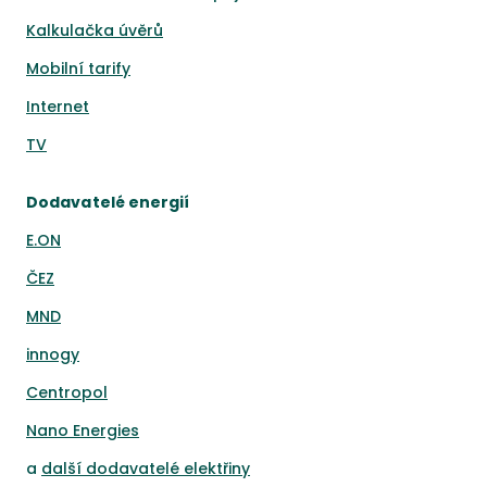
Kalkulačka úvěrů
Mobilní tarify
Internet
TV
Dodavatelé energií
E.ON
ČEZ
MND
innogy
Centropol
Nano Energies
a
další dodavatelé elektřiny