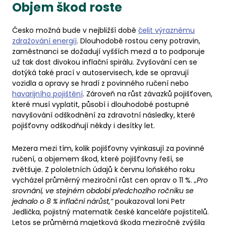
Objem škod roste
Česko možná bude v nejbližší době
čelit výraznému
zdražování energií
. Dlouhodobě rostou ceny potravin,
zaměstnanci se dožadují vyšších mezd a to podporuje
už tak dost divokou inflační spirálu. Zvyšování cen se
dotýká také prací v autoservisech, kde se opravují
vozidla a opravy se hradí z povinného ručení nebo
havarijního pojištění
. Zároveň na růst závazků pojišťoven,
které musí vyplatit, působí i dlouhodobé postupné
navyšování odškodnění za zdravotní následky, které
pojišťovny odškodňují někdy i desítky let.
Mezera mezi tím, kolik pojišťovny vyinkasují za povinné
ručení, a objemem škod, které pojišťovny řeší, se
zvětšuje. Z pololetních údajů k červnu loňského roku
vycházel průměrný meziroční růst cen oprav o 11 %.
„Pro
srovnání, ve stejném období předchozího ročníku se
jednalo o 8 % inflační nárůst,“
poukazoval loni Petr
Jedlička, pojistný matematik české kanceláře pojistitelů.
Letos se průměrná majetková škoda meziročně zvýšila