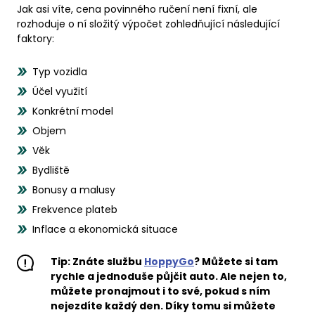
Jak asi víte, cena povinného ručení není fixní, ale
rozhoduje o ní složitý výpočet zohledňující následující
faktory:
Typ vozidla
Účel využití
Konkrétní model
Objem
Věk
Bydliště
Bonusy a malusy
Frekvence plateb
Inflace a ekonomická situace
Tip: Znáte službu
HoppyGo
? Můžete si tam
rychle a jednoduše půjčit auto. Ale nejen to,
můžete pronajmout i to své, pokud s ním
nejezdíte každý den. Díky tomu si můžete