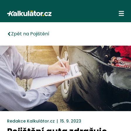
Kalkulátor.cz
Ote
Zpět na Pojištění
Redakce Kalkulátor.cz
|
15. 9. 2023