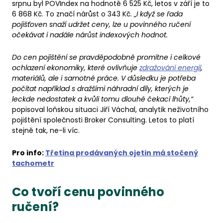
srpnu byl POVIndex na hodnotě 6 525 Kč, letos v září je to
6 868 Kč. To značí nárůst o 343 Kč. „
I když se řada
pojišťoven snaží udržet ceny, lze u povinného ručení
očekávat i nadále nárůst indexových hodnot.
Do cen pojištění se pravděpodobně promítne i celkové
ochlazení ekonomiky, které ovlivňuje
zdražování energií
,
materiálů, ale i samotné práce. V důsledku je potřeba
počítat například s dražšími náhradní díly, kterých je
leckde nedostatek a kvůli tomu dlouhé čekací lhůty,“
popisoval loňskou situaci Jiří Váchal, analytik neživotního
pojištění společnosti Broker Consulting. Letos to platí
stejně tak, ne-li víc.
Pro info:
Třetina prodávaných ojetin má stočený
tachometr
Co tvoří cenu povinného
ručení?