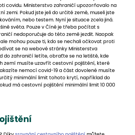
 covidu. Ministerstvo zahraničí upozorňovalo na
í zemi. Pokud jste jeli do určité země, museli jste
ováním, nebo testem. Nyní je situace zcela jiná.
šině světa. Pouze v Číně je třeba počítat s
ničí nedoporučuje do této země jezdit. Naopak
ale mohou pouze ti, kdo se nechali očkovat proti
odívat se na webové stránky Ministerstva
do zahraničí letíte, obraťte se na letiště, kde
 zemí musíte uzavřít cestovní pojištění, které
nakazíte nemocí covid-19 a část dovolené musíte
rčitý minimální limit tohoto krytí, například do
kud má cestovní pojištění minimální limit 10 000
ojištění
í? Díky
srovnání cestovního pojištění
můžete