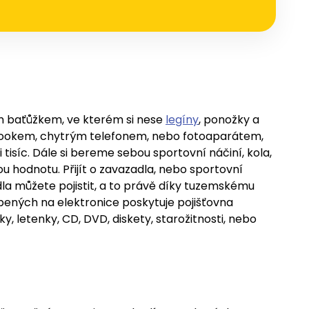
m baťůžkem, ve kterém si nese
legíny
, ponožky a
bookem, chytrým telefonem, nebo fotoaparátem,
isíc. Dále si bereme sebou sportovní náčiní, kola,
 hodnotu. Přijít o zavazadla, nebo sportovní
adla můžete pojistit, a to právě díky tuzemskému
obených na elektronice poskytuje pojišťovna
nky, letenky, CD, DVD, diskety, starožitnosti, nebo