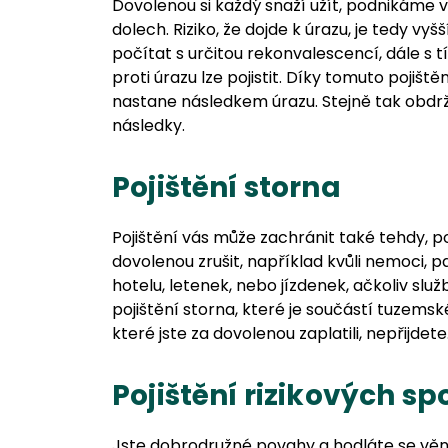
Dovolenou si každý snaží užít, podnikáme
dolech. Riziko, že dojde k úrazu, je tedy vyš
počítat s určitou rekonvalescencí, dále s t
proti úrazu lze pojistit. Díky tomuto pojišt
nastane následkem úrazu. Stejně tak obdr
následky.
Pojištění storna
Pojištění vás může zachránit také tehdy, 
dovolenou zrušit, například kvůli nemoci, p
hotelu, letenek, nebo jízdenek, ačkoliv sl
pojištění storna, které je součástí tuzems
které jste za dovolenou zaplatili, nepřijdete
Pojištění rizikových sp
Jste dobrodružné povahy a hodláte se věn