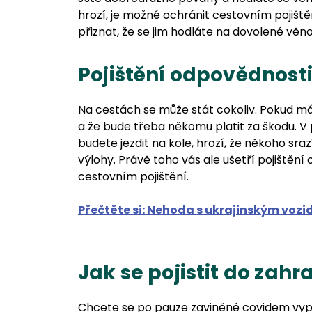
hrozí, je možné ochránit cestovním pojiště
přiznat, že se jim hodláte na dovolené věno
Pojištění odpovědnost
Na cestách se může stát cokoliv. Pokud máte 
a že bude třeba někomu platit za škodu. V
budete jezdit na kole, hrozí, že někoho sra
výlohy. Právě toho vás ale ušetří pojištěn
cestovním pojištění.
Přečtěte si: Nehoda s ukrajinským voz
Jak se pojistit do zahr
Chcete se po pauze zaviněné covidem vypr