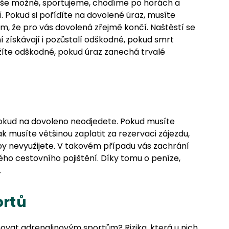
 vše možné, sportujeme, chodíme po horách a
ší. Pokud si pořídíte na dovolené úraz, musíte
ím, že pro vás dovolená zřejmě končí. Naštěstí se
ění získávají i pozůstalí odškodné, pokud smrt
žíte odškodné, pokud úraz zanechá trvalé
pokud na dovoleno neodjedete. Pokud musíte
ak musíte většinou zaplatit za rezervaci zájezdu,
užby nevyužijete. V takovém případu vás zachrání
kého cestovního pojištění. Díky tomu o peníze,
.
ortů
ovat adrenalinovým sportům? Rizika, která u nich