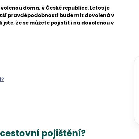
ovolenou doma, v České republice. Letos je
ětší pravděpodobností bude mít dovolená v
ste, že se můžete pojistit i na dovolenou v
í?
cestovní pojištění?