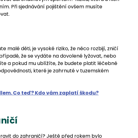
ním. Při sjednávání pojištění ovšem musíte
vat.
i
malé děti, je vysoké riziko, že něco rozbijí, zničí
 případě, že se vydáte na dovolené lyžovat, nebo
zíte a pokud mu ublížíte, že budete platit léčebné
í odpovědnosti, které je zahrnuté v tuzemském
idlem. Co teď? Kdo vám zaplatí škodu?
aničí
avit do zahraničí? Ještě před rokem bylo