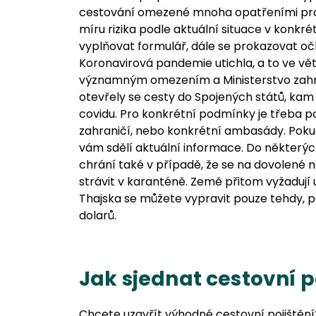
cestování omezené mnoha opatřeními proti
míru rizika podle aktuální situace v konkrétn
vyplňovat formulář, dále se prokazovat očk
Koronavirová pandemie utichla, a to ve vět
významným omezením a Ministerstvo zahra
otevřely se cesty do Spojených států, kam 
covidu. Pro konkrétní podmínky je třeba p
zahraničí, nebo konkrétní ambasády. Pokud 
vám sdělí aktuální informace. Do některých
chrání také v případě, že se na dovolené 
strávit v karanténě. Země přitom vyžadují u
Thajska se můžete vypravit pouze tehdy, po
dolarů.
Jak sjednat cestovní p
Chcete uzavřít výhodné cestovní pojištěn