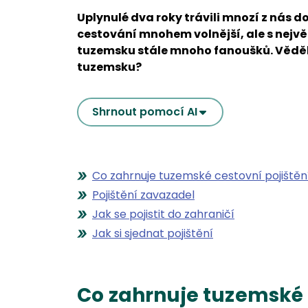
Uplynulé dva roky trávili mnozí z nás d
cestování mnohem volnější, ale s nejv
tuzemsku stále mnoho fanoušků. Věděli j
tuzemsku?
Shrnout pomocí AI
Co zahrnuje tuzemské cestovní pojištěn
Pojištění zavazadel
Jak se pojistit do zahraničí
Jak si sjednat pojištění
Co zahrnuje tuzemské 