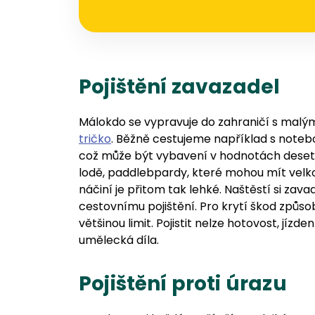
Pojištění zavazadel
Málokdo se vypravuje do zahraničí s malý
tričko
. Běžně cestujeme například s note
což může být vybavení v hodnotách deseti t
lodě, paddlebpardy, které mohou mít velkou
náčiní je přitom tak lehké. Naštěstí si zav
cestovnímu pojištění. Pro krytí škod způs
většinou limit. Pojistit nelze hotovost, jízde
umělecká díla.
Pojištění proti úrazu