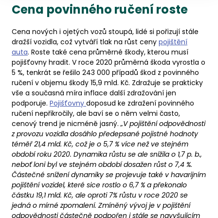
Cena povinného ručení roste
Cena nových i ojetých vozů stoupá, lidé si pořizují stále
dražší vozidla, což vytváří tlak na růst ceny
pojištění
auta
. Roste také cena průměrné škody, kterou musí
pojišťovny hradit. V roce 2020 průměrná škoda vyrostla o
5 %, tenkrát se řešilo 243 000 případů škod z povinného
ručení v objemu škody 15,9 mld. Kč. Zdražuje se prakticky
vše a současná míra inflace další zdražování jen
podporuje.
Pojišťovny
doposud ke zdražení povinného
ručení nepřikročily, ale baví se o něm velmi často,
cenový trend je nicméně jasný.
„V pojištění odpovědnosti
z provozu vozidla dosáhlo předepsané pojistné hodnoty
téměř 21,4 mld. Kč, což je o 5,7 % více než ve stejném
období roku 2020. Dynamika růstu se ale snížila o 1,7 p. b.,
neboť loni byl ve stejném období dosažen růst o 7,4 %.
Částečné snížení dynamiky se projevuje také v havarijním
pojištění vozidel, které sice rostlo o 6,7 % a překonalo
částku 19,1 mld. Kč, ale oproti 7% růstu v roce 2020 se
jedná o mírné zpomalení. Zmíněný vývoj je v pojištění
odpovědnosti částečně podpořen i stále se navyšujícím