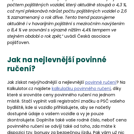
počtem pojištěných vozidel, který aktuálně stoupá o 4,3 %,
což nyní překonává nárůst počtu pojištěných vozidel o 2,6
% zaznamenaný o rok dříve. Tento trend pozorujeme
aktuálně i v havarijním pojištění s meziročním navýšením
o 8,4 % ve srovnání s výrazně nižším 4,4% tempem ve
stejném období o rok zpět,“
uvádí Česká asociace
pojišťoven.
Jak na nejlevnější povinné
ručení?
Jak získat nejvýhodnější a nejlevnější
povinné ručení
? Na
Kalkulator.cz najdete
kalkulačku povinného ručení
, díky
které si srovnáte ceny povinného ručení na jednom
místě. Stačí vyplnit vaši registrační značku a PSČ vašeho
bydliště, kde si vozidlo přihlašujete, aby se načetly
dostupné údaje o vašem vozidle a vy je pouze
zkontrolujete. Doplníte také vaše rodné číslo, neboť cena
povinného ručení se odvíjí také od toho, zda máte k
dispozici tzv. bonusy za bezpečnou jízdu. Pak vám už nic