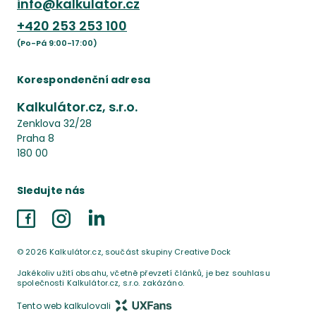
info@kalkulator.cz
+420
253 253 100
(Po-Pá 9:00-17:00)
Korespondenční adresa
Kalkulátor.cz, s.r.o.
Zenklova 32/28
Praha 8
180 00
Sledujte nás
Facebook
Instagram
LinkedIn
©
2026
Kalkulátor.cz, součást skupiny Creative Dock
Jakékoliv užití obsahu, včetně převzetí článků, je bez souhlasu
společnosti Kalkulátor.cz, s.r.o. zakázáno.
Tento web kalkulovali