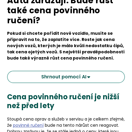
Auta zdražují. Bude růst
také cena povinného
ručení?
Pokud si chcete pořídit nové vozidlo, musíte se
připravit na to, že zaplatíte více. Roste jak cena
nových vozů, kterých je málo kvůli nedostatku čipů,
tak cena ojetých vozů. S největší pravděpodobností
bude také výrazně růst cena povinného ručení.
Shrnout pomocí AI
Cena povinného ručení je nižší
než před lety
Stoupá cena oprav a služeb v servisu a je celkem zřejmé,
že
povinné ručení
bude na tento nárůst cen reagovat.
Dobrou zprávou je, že se stále jedná o ceny, které jsou