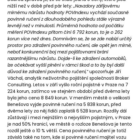
nižší než v době před pár lety:
„Navzdory zářijovému
mírnému nárůstu hodnoty POVIndexu vychází současné
povinné ručení z dlouhodobého pohledu stále výrazně
levněji než v minulosti. Průměrná hodnota od počátku
měření POVIndexu přitom činí 6 792 korun, to je o 262
korun více než dnes. Domnívám se, že se zde nabízí určitý
prostor pro zdražení povinného ručení, ale opět jen mírné,
neboť konkurenční boj mezi pojišťovnami brání
razantnějšímu nárůstu. Dojde-li ke zdražení automobilů,
lze očekávat vyšší plnění v rámci škod a to by byl další
důvod ke zdražení povinného ručení,“
upozorňuje Jiří
Váchal, analytik neživotního pojištění společnosti Broker
Consulting. Letos v září vyšlo roční pojistné v Praze na 7
224 korun, zatímco ve stejném období před dvěma lety
byla jeho cena 8 849 korun. V menším městě o velikosti
Benešova vyjde povinné ručení na 5 838 korun, před
dvěma lety za něj řidiči zaplatili 6 528 korun. Rozdíly dál
zůstávají i mezi nejnižším a nejvyšším pojistným, v Praze
je nad 50% hranicí, ve městě o rozloze Benešova je tento
rozdíl ještě o 10 % větší. Cena povinného ručení je totiž
závislá také na tom, kde si povinné ručení majitel vozu