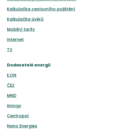
Kalkulačka cestovního pojištění
Kalkulačka úvěrů
Mobilní tarify
Internet
TV
Dodavatelé energií
E.ON
ČEZ
MND
innogy
Centropol
Nano Energies