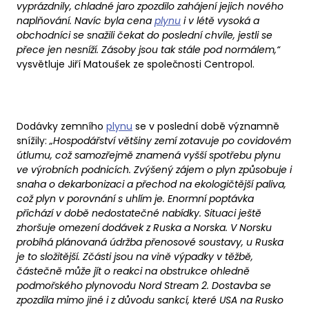
vyprázdnily, chladné jaro zpozdilo zahájení jejich nového
naplňování. Navíc byla cena
plynu
i v létě vysoká a
obchodníci se snažili čekat do poslední chvíle, jestli se
přece jen nesníží. Zásoby jsou tak stále pod normálem,“
vysvětluje Jiří Matoušek ze společnosti Centropol.
Dodávky zemního
plynu
se v poslední době významně
snížily:
„Hospodářství většiny zemí zotavuje po covidovém
útlumu, což samozřejmě znamená vyšší spotřebu plynu
ve výrobních podnicích. Zvýšený zájem o plyn způsobuje i
snaha o dekarbonizaci a přechod na ekologičtější paliva,
což plyn v porovnání s uhlím je. Enormní poptávka
přichází v době nedostatečné nabídky. Situaci ještě
zhoršuje omezení dodávek z Ruska a Norska. V Norsku
probíhá plánovaná údržba přenosové soustavy, u Ruska
je to složitější. Zčásti jsou na vině výpadky v těžbě,
částečně může jít o reakci na obstrukce ohledně
podmořského plynovodu Nord Stream 2. Dostavba se
zpozdila mimo jiné i z důvodu sankcí, které USA na Rusko