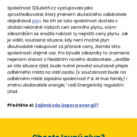
Společnost 123ušetři.cz vystupovala jako
zprostředkovatel, který jménem skutečného odběratele
objednával
plyn
. Na trh se tato společnost dostala v
období rekordně nízkých cen zemního plynu, svým
zákazníkům se snažila nabízet ty nejnižší ceny plynu. Jak
je vidět, současná situace, kdy není možné plyn
dlouhodobě nakupovat za příznivé ceny, zlomila této
společnosti zřejmě vaz. Pro bývalé zákazníky to znamená
nejenom starost s hledáním nového dodavatele:
„Jestliže
se Vás situace týká, bude nutné provést současně přepis
odběrného místa na Vaši osobu (v současnosti bude na
odběrném místě zapsána společnost P & M true family) i
změnu dodavatele energie,“
radí Energetický regulační
úřad.
Přečtěte si:
Zajímá vás úspora energií?