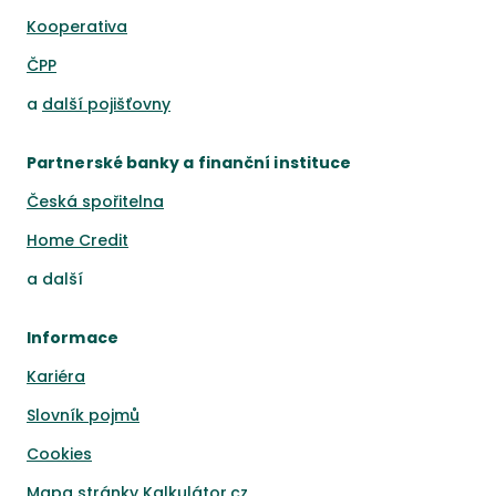
Kooperativa
ČPP
a
další pojišťovny
Partnerské banky a finanční instituce
Česká spořitelna
Home Credit
a
další
Informace
Kariéra
Slovník pojmů
Cookies
Mapa stránky Kalkulátor.cz