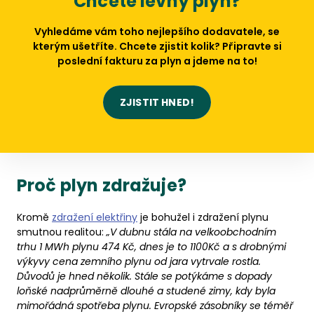
Chcete levný plyn?
Vyhledáme vám toho nejlepšího dodavatele, se
kterým ušetříte. Chcete zjistit kolik? Připravte si
poslední fakturu za plyn a jdeme na to!
ZJISTIT HNED!
Proč plyn zdražuje?
Kromě
zdražení elektřiny
je bohužel i zdražení plynu
smutnou realitou:
„V dubnu stála na velkoobchodním
trhu 1 MWh plynu 474 Kč, dnes je to 1100Kč a s drobnými
výkyvy cena zemního plynu od jara vytrvale rostla.
Důvodů je hned několik. Stále se potýkáme s dopady
loňské nadprůměrně dlouhé a studené zimy, kdy byla
mimořádná spotřeba plynu. Evropské zásobníky se téměř