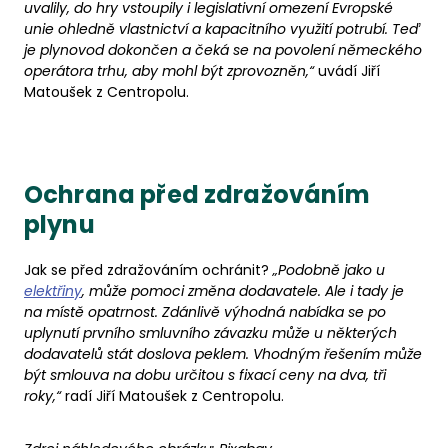
uvalily, do hry vstoupily i legislativní omezení Evropské
unie ohledně vlastnictví a kapacitního využití potrubí. Teď
je plynovod dokončen a čeká se na povolení německého
operátora trhu, aby mohl být zprovozněn,“
uvádí Jiří
Matoušek z Centropolu.
Ochrana před zdražováním
plynu
Jak se před zdražováním ochránit?
„Podobně jako u
elektřiny
, může pomoci změna dodavatele. Ale i tady je
na místě opatrnost. Zdánlivě výhodná nabídka se po
uplynutí prvního smluvního závazku může u některých
dodavatelů stát doslova peklem. Vhodným řešením může
být smlouva na dobu určitou s fixací ceny na dva, tři
roky,“
radí Jiří Matoušek z Centropolu.