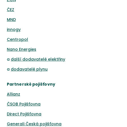
ČEZ
MND
innogy
Centropol
Nano Energies
a
další dodavatelé elektřiny
a
dodavatelé plynu
Partnerské pojišťovny
Allianz
ČSOB Pojišťovna
Direct Pojišťovna
Generali Česká pojišťovna