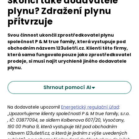
Skončí také dodavatelé
plynu? Zdražení plynu
přitvrzuje
Svou činnost ukončil zprostředkovatel plynu
společnost P & M true family, která vystupuje pod
obchodním názvem 123ušetři.cz. Klienti této firmy,
která sama fungovala pouze jako zprostředkovatel
prodeje, si musí najít urychleně jiného dodavatele
plynu.
Shrnout pomocí AI
Na dodavatele upozornil
Energetický regulační úřad
:
„
Upozorňujeme klienty společnosti P & M true family, s.r.o.
, IČ: 03877094, se sídlem Kolbenova 607/20, Vysočany,
190 00 Praha 9, která vystupuje též pod obchodním
názvem 123ušetři.cz, a která je jedním z výše uvedených