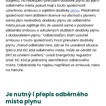
subjektů, na nebezpečí přerušení dodávek plynu do jejich
odběrného místa, pokud mají s touto společností
uzavřenou smlouvu o zajištění dodávky
plynu
. Předmětná
společnost není držitelem licence na obchod s plynem,
sama plyn nedodává, dodávku plynu do odběrného
místa pouze zajišťuje tím, že uzavírá sama v postavení
zákazníka smlouvu o sdružených službách dodávky plynu
s dodavatelem plynu.“
Odběratelům, kteří uzavřeli
smlouvu s touto společností, hrozí přerušení dodávky
plynu:
„Pokud odběratel neví, zda se ho uvedená situace
týká a zná EIC kód odběrného místa, může se obrátit na
ERÚ za účelem ověření,“
uvádí Energetický regulační
úřad. EIC kód je jedinečný identifikátor odběrového
místa. Odběratelé ho najdou například ve smlouvě, nebo
na faktuře.
Je nutný i přepis odběrného
místa plynu