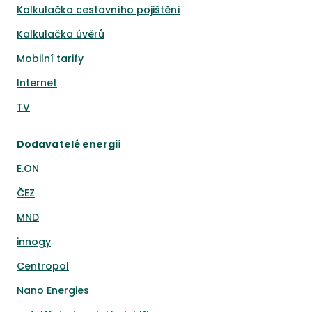
Kalkulačka cestovního pojištění
Kalkulačka úvěrů
Mobilní tarify
Internet
TV
Dodavatelé energií
E.ON
ČEZ
MND
innogy
Centropol
Nano Energies