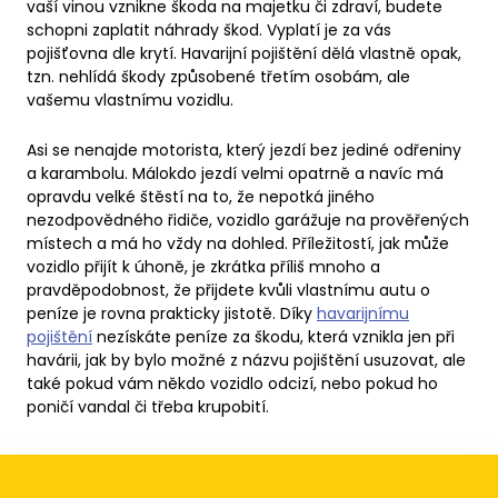
vaší vinou vznikne škoda na majetku či zdraví, budete
schopni zaplatit náhrady škod. Vyplatí je za vás
pojišťovna dle krytí. Havarijní pojištění dělá vlastně opak,
tzn. nehlídá škody způsobené třetím osobám, ale
vašemu vlastnímu vozidlu.
Asi se nenajde motorista, který jezdí bez jediné odřeniny
a karambolu. Málokdo jezdí velmi opatrně a navíc má
opravdu velké štěstí na to, že nepotká jiného
nezodpovědného řidiče, vozidlo garážuje na prověřených
místech a má ho vždy na dohled. Příležitostí, jak může
vozidlo přijít k úhoně, je zkrátka příliš mnoho a
pravděpodobnost, že přijdete kvůli vlastnímu autu o
peníze je rovna prakticky jistotě. Díky
havarijnímu
pojištění
nezískáte peníze za škodu, která vznikla jen při
havárii, jak by bylo možné z názvu pojištění usuzovat, ale
také pokud vám někdo vozidlo odcizí, nebo pokud ho
poničí vandal či třeba krupobití.