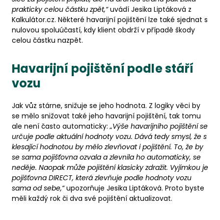
prakticky celou částku zpět,“
uvádí Jesika Liptáková z
Kalkulátor.cz. Některé havarijní pojištění lze také sjednat s
nulovou spoluúčastí, kdy klient obdrží v případě škody
celou částku nazpět.
Havarijní pojištění podle stáří
vozu
Jak vůz stárne, snižuje se jeho hodnota. Z logiky věci by
se mělo snižovat také jeho havarijní pojištění, tak tomu
ale není často automaticky:
„Výše havarijního pojištění se
určuje podle aktuální hodnoty vozu. Dává tedy smysl, že s
klesající hodnotou by mělo zlevňovat i pojištění. To, že by
se sama pojišťovna ozvala a zlevnila ho automaticky, se
neděje. Naopak může pojištění klasicky zdražit. Vyjímkou je
pojišťovna DIRECT, která zlevňuje podle hodnoty vozu
sama od sebe,“
upozorňuje Jesika Liptáková. Proto byste
měli každý rok či dva své pojištění aktualizovat.