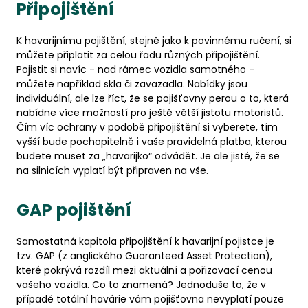
Připojištění
K havarijnímu pojištění, stejně jako k povinnému ručení, si
můžete připlatit za celou řadu různých připojištění.
Pojistit si navíc - nad rámec vozidla samotného -
můžete například skla či zavazadla. Nabídky jsou
individuální, ale lze říct, že se pojišťovny perou o to, která
nabídne více možností pro ještě větší jistotu motoristů.
Čím víc ochrany v podobě připojištění si vyberete, tím
vyšší bude pochopitelně i vaše pravidelná platba, kterou
budete muset za „havarijko“ odvádět. Je ale jisté, že se
na silnicích vyplatí být připraven na vše.
GAP pojištění
Samostatná kapitola připojištění k havarijní pojistce je
tzv. GAP (z anglického Guaranteed Asset Protection),
které pokrývá rozdíl mezi aktuální a pořizovací cenou
vašeho vozidla. Co to znamená? Jednoduše to, že v
případě totální havárie vám pojišťovna nevyplatí pouze