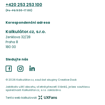
+420
253 253 100
(Po-Pá 9:00-17:00)
Korespondenční adresa
Kalkulátor.cz, s.r.o.
Zenklova 32/28
Praha 8
180 00
Sledujte nás
Facebook
Instagram
LinkedIn
©
2026
Kalkulátor.cz, součást skupiny Creative Dock
Jakékoliv užití obsahu, včetně převzetí článků, je bez souhlasu
společnosti Kalkulátor.cz, s.r.o. zakázáno.
Tento web kalkulovali
UX Fans s.r.o.