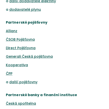
a
další dodavatelé elektřiny
a
dodavatelé plynu
Partnerské pojišťovny
Allianz
ČSOB Pojišťovna
Direct Pojišťovna
Generali Česká pojišťovna
Kooperativa
ČPP
a
další pojišťovny
Partnerské banky a finanční instituce
Česká spořitelna