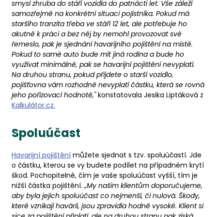
smysl zhruba do stáří vozidla do patnácti let. Vše záleží
samozřejmě na konkrétní situaci pojistníka. Pokud má
staršího tranzita třeba ve stáří 12 let, ale potřebuje ho
akutně k práci a bez něj by nemohl provozovat své
řemeslo, pak je sjednání havarijního pojištění na místě.
Pokud to samé auto bude mít jiná rodina a bude ho
využívat minimálně, pak se havarijní pojištění nevyplatí.
Na druhou stranu, pokud přijdete o starší vozidlo,
pojišťovna vám rozhodně nevyplatí částku, která se rovná
jeho pořizovací hodnotě,"
konstatovala
Jesika Liptáková z
Kalkulátor.cz.
Spoluúčast
Havarijní pojištění
můžete sjednat s tzv. spoluúčastí. Jde
o částku, kterou se vy budete podílet na případném krytí
škod. Pochopitelně, čím je vaše spoluúčast vyšší, tím je
nižší částka pojištění.
„My našim klientům doporučujeme,
aby byla jejich spoluúčast co nejmenší, či nulová. Škody,
které vznikají havárií, jsou zpravidla hodně vysoké. Klient si
sice za pojištění připlatí, ale na druhou stranu pak získá