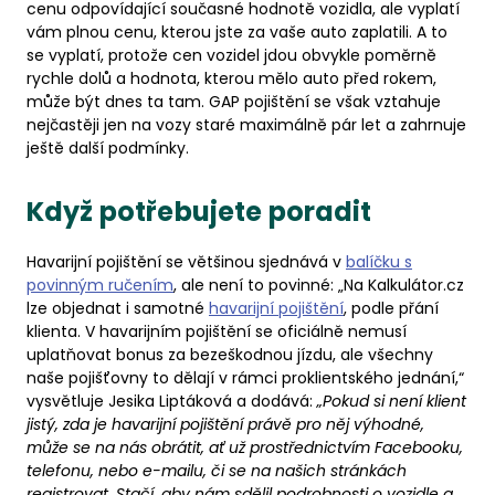
cenu odpovídající současné hodnotě vozidla, ale vyplatí
vám plnou cenu, kterou jste za vaše auto zaplatili. A to
se vyplatí, protože cen vozidel jdou obvykle poměrně
rychle dolů a hodnota, kterou mělo auto před rokem,
může být dnes ta tam. GAP pojištění se však vztahuje
nejčastěji jen na vozy staré maximálně pár let a zahrnuje
ještě další podmínky.
Když potřebujete poradit
Havarijní pojištění se většinou sjednává v
balíčku s
povinným ručením
, ale není to povinné: „Na Kalkulátor.cz
lze objednat i samotné
havarijní pojištění
, podle přání
klienta. V havarijním pojištění se oficiálně nemusí
uplatňovat bonus za bezeškodnou jízdu, ale všechny
naše pojišťovny to dělají v rámci proklientského jednání,“
vysvětluje Jesika Liptáková a dodává:
„Pokud si není klient
jistý, zda je havarijní pojištění právě pro něj výhodné,
může se na nás obrátit, ať už prostřednictvím Facebooku,
telefonu, nebo e-mailu, či se na našich stránkách
registrovat. Stačí, aby nám sdělil podrobnosti o vozidle a