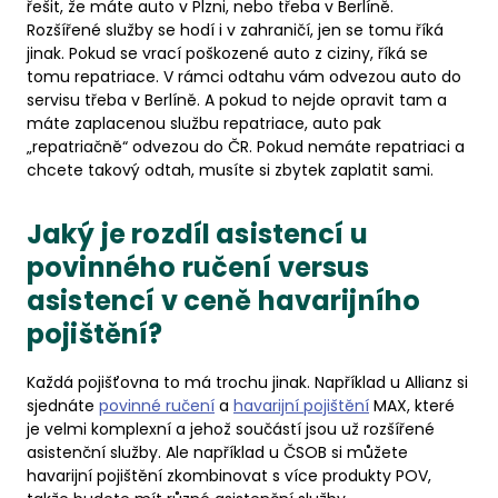
řešit, že máte auto v Plzni, nebo třeba v Berlíně.
Rozšířené služby se hodí i v zahraničí, jen se tomu říká
jinak. Pokud se vrací poškozené auto z ciziny, říká se
tomu repatriace. V rámci odtahu vám odvezou auto do
servisu třeba v Berlíně. A pokud to nejde opravit tam a
máte zaplacenou službu repatriace, auto pak
„repatriačně“ odvezou do ČR. Pokud nemáte repatriaci a
chcete takový odtah, musíte si zbytek zaplatit sami.
Jaký je rozdíl asistencí u
povinného ručení versus
asistencí v ceně havarijního
pojištění?
Každá pojišťovna to má trochu jinak. Například u Allianz si
sjednáte
povinné ručení
a
havarijní pojištění
MAX, které
je velmi komplexní a jehož součástí jsou už rozšířené
asistenční služby. Ale například u ČSOB si můžete
havarijní pojištění zkombinovat s více produkty POV,