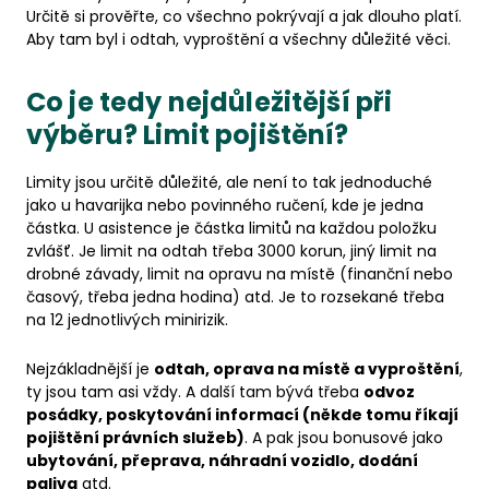
Určitě si prověřte, co všechno pokrývají a jak dlouho platí.
Aby tam byl i odtah, vyproštění a všechny důležité věci.
Co je tedy nejdůležitější při
výběru? Limit pojištění?
Limity jsou určitě důležité, ale není to tak jednoduché
jako u havarijka nebo povinného ručení, kde je jedna
částka. U asistence je částka limitů na každou položku
zvlášť. Je limit na odtah třeba 3000 korun, jiný limit na
drobné závady, limit na opravu na místě (finanční nebo
časový, třeba jedna hodina) atd. Je to rozsekané třeba
na 12 jednotlivých minirizik.
Nejzákladnější je
odtah, oprava na místě a vyproštění
,
ty jsou tam asi vždy. A další tam bývá třeba
odvoz
posádky, poskytování informací (někde tomu říkají
pojištění právních služeb)
. A pak jsou bonusové jako
ubytování, přeprava, náhradní vozidlo, dodání
paliva
atd.