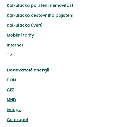
Kalkulačka pojištění nemovitosti
Kalkulačka cestovního pojištění
Kalkulačka úvěrů
Mobilní tarify
Internet
TV
Dodavatelé energií
E.ON
ČEZ
MND
innogy
Centropol