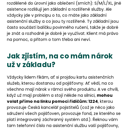
rozdělené do úrovní jako oblečení (smích): S/M/L/XL, jiné
asistence rozlišují jen základní a rozšířené služby. Ale
vždycky jde v principu o to, co máte jako základní
asistenční služby a co jsou ty rozšířené. Ty základní jsou
často součástí balíčku povinného ručení, takže je dobré
je znát a rozhodně je dobré je využívat. Klient má právo
na pomoc, a přitom o tom třeba ani neví.
Jak zjistím, na co mám nárok
už v základu?
Vždycky lidem říkám, ať si projdou kartu asistenčních
služeb, kterou dostanou od pojišťovny. Ať vědí, na co
všechno mají nárok v rámci svého produktu. A ve chvíli,
když už mají problém a stojí někde na silnici,
mohou
volat přímo na linku pomoci řidičům: 1224
, kterou
provozuje Česká kancelář pojistitelů (což je něco jako
sdružení všech pojišťoven, provozuje fond, ze kterého se
platí integrovaný záchranný systém atd.). Řeknou vám
tam telefonní číslo na asistenční službu vaší pojišťovny,