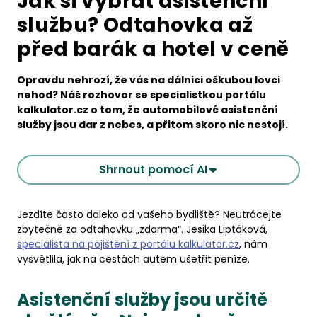
Jak si vybrat asistenční
službu? Odtahovka až
před barák a hotel v ceně
Opravdu nehrozí, že vás na dálnici oškubou lovci
nehod? Náš rozhovor se specialistkou portálu
kalkulator.cz o tom, že automobilové asistenční
služby jsou dar z nebes, a přitom skoro nic nestojí.
Shrnout pomocí AI
Jezdíte často daleko od vašeho bydliště? Neutrácejte
zbytečně za odtahovku „zdarma“. Jesika Liptáková,
specialista na pojištění z portálu kalkulator.cz
, nám
vysvětlila, jak na cestách autem ušetřit peníze.
Asistenční služby jsou určitě