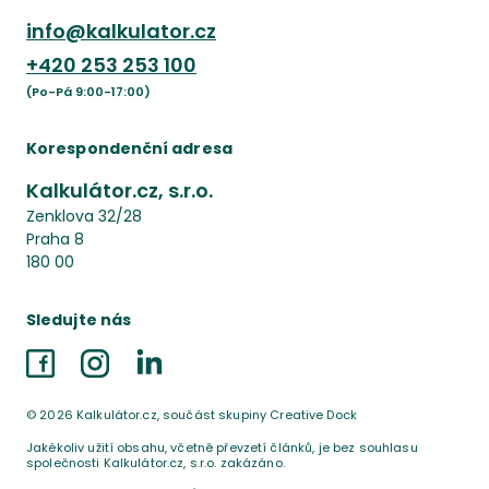
info@kalkulator.cz
+420
253 253 100
(Po-Pá 9:00-17:00)
Korespondenční adresa
Kalkulátor.cz, s.r.o.
Zenklova 32/28
Praha 8
180 00
Sledujte nás
Facebook
Instagram
LinkedIn
©
2026
Kalkulátor.cz, součást skupiny Creative Dock
Jakékoliv užití obsahu, včetně převzetí článků, je bez souhlasu
společnosti Kalkulátor.cz, s.r.o. zakázáno.