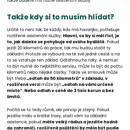
takže budete mít různé asistenční služby.
Takže kdy si to musím hlídat?
Určitě to není tak, že každý, kdo má havarijko, potřebuje
rozšířené asistenční služby.
Hlavní, co by si měl říct, je
to, jak daleko se pohybuje od svého bydliště.
Pokud
jezdí 20 kilometrů do práce, tak mu budou stačit ty
základní. Protože se vybourá na té své jedné cestě a na
to se vztahuje ten základ. Odtáhnou ho taky. A nemusí
to být nutně do nejbližšího servisu, může to být do počtu
kilometrů nebo nějaké částky. Takže ve smlouvě může
být třeba
„odtah do 50 kilometrů“ v základu, v
rozšířené verzi
může být
„odtah na vámi určené
místo“. Nebo odtah v ceně do 3 tisíc korun a bez
limitů.
Počítá se to tedy různě, ale princip je stejný. Pokud
jezdíte málo a krátké trasy, stačí vám ta základní
asistence, pokud
máte velký rádius a jezdíte hodně
do zahraničí, rozšířené pojištění by měla být podle