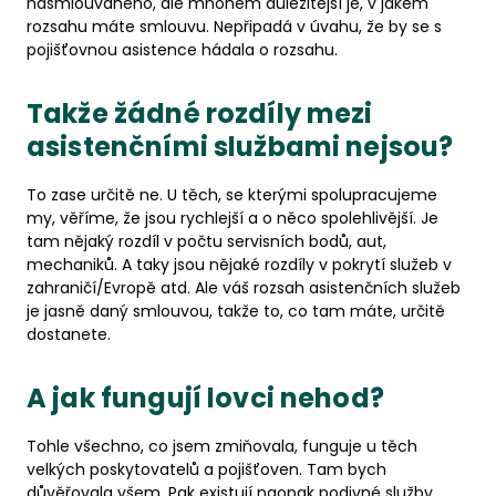
nasmlouvaného, ale mnohem důležitější je, v jakém
rozsahu máte smlouvu. Nepřipadá v úvahu, že by se s
pojišťovnou asistence hádala o rozsahu.
Takže žádné rozdíly mezi
asistenčními službami nejsou?
To zase určitě ne. U těch, se kterými spolupracujeme
my, věříme, že jsou rychlejší a o něco spolehlivější. Je
tam nějaký rozdíl v počtu servisních bodů, aut,
mechaniků. A taky jsou nějaké rozdíly v pokrytí služeb v
zahraničí/Evropě atd. Ale váš rozsah asistenčních služeb
je jasně daný smlouvou, takže to, co tam máte, určitě
dostanete.
A jak fungují lovci nehod?
Tohle všechno, co jsem zmiňovala, funguje u těch
velkých poskytovatelů a pojišťoven. Tam bych
důvěřovala všem. Pak existují naopak podivné služby,