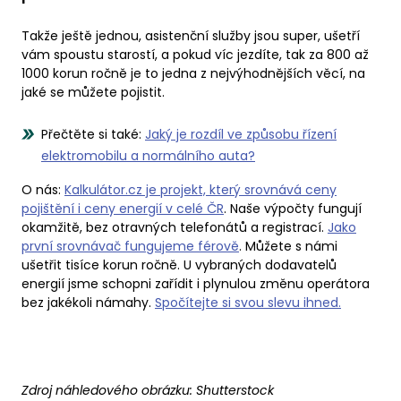
Takže ještě jednou, asistenční služby jsou super, ušetří
vám spoustu starostí, a pokud víc jezdíte, tak za 800 až
1000 korun ročně je to jedna z nejvýhodnějších věcí, na
jaké se můžete pojistit.
Přečtěte si také:
Jaký je rozdíl ve způsobu řízení
elektromobilu a normálního auta?
O nás:
Kalkulátor.cz je projekt, který srovnává ceny
pojištění i ceny energií v celé ČR
. Naše výpočty fungují
okamžitě, bez otravných telefonátů a registrací.
Jako
první srovnávač fungujeme férově
. Můžete s námi
ušetřit tisíce korun ročně. U vybraných dodavatelů
energií jsme schopni zařídit i plynulou změnu operátora
bez jakékoli námahy.
Spočítejte si svou slevu ihned.
Zdroj náhledového obrázku:
Shutterstock