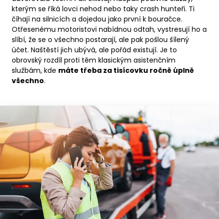
kterým se říká lovci nehod nebo taky crash hunteři. Ti
číhají na silnicích a dojedou jako první k bouračce.
Otřesenému motoristovi nabídnou odtah, vystresují ho a
slíbí, že se o všechno postarají, ale pak pošlou šílený
účet. Naštěstí jich ubývá, ale pořád existují. Je to
obrovský rozdíl proti těm klasickým asistenčním
službám, kde
máte třeba za tisícovku ročně úplně
všechno
.