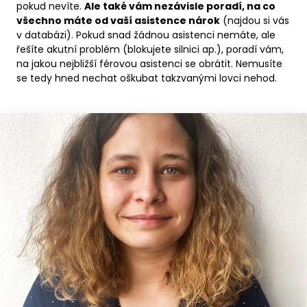
pokud nevíte.
Ale také vám nezávisle poradí, na co
všechno máte od vaší asistence nárok
(najdou si vás
v databázi). Pokud snad žádnou asistenci nemáte, ale
řešíte akutní problém (blokujete silnici ap.), poradí vám,
na jakou nejbližší férovou asistenci se obrátit. Nemusíte
se tedy hned nechat oškubat takzvanými lovci nehod.