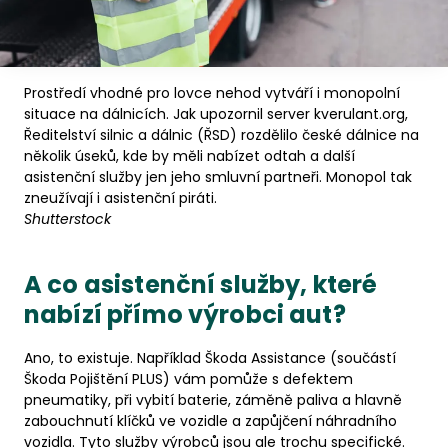
Prostředí vhodné pro lovce nehod vytváří i monopolní
situace na dálnicích. Jak upozornil server kverulant.org,
Ředitelství silnic a dálnic (ŘSD) rozdělilo české dálnice na
několik úseků, kde by měli nabízet odtah a další
asistenční služby jen jeho smluvní partneři. Monopol tak
zneužívají i asistenční piráti.
Shutterstock
A co asistenční služby, které
nabízí přímo výrobci aut?
Ano, to existuje. Například Škoda Assistance (součástí
Škoda Pojištění PLUS) vám pomůže s defektem
pneumatiky, při vybití baterie, záměně paliva a hlavně
zabouchnutí klíčků ve vozidle a zapůjčení náhradního
vozidla. Tyto služby výrobců jsou ale trochu specifické.