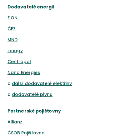
Dodavatelé energií
E.ON
ČEZ
MND
innogy
Centropol
Nano Energies
a
další dodavatelé elektřiny
a
dodavatelé plynu
Partnerské pojišťovny
Allianz
ČSOB Pojišťovna