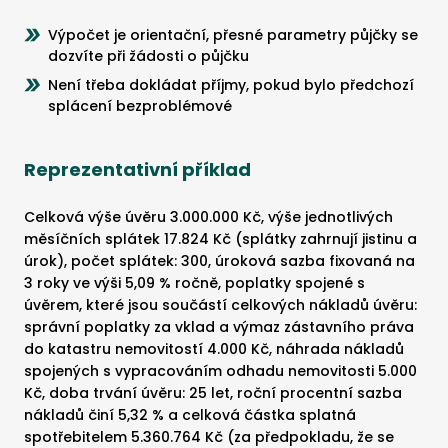
Výpočet je orientační, přesné parametry půjčky se
dozvíte při žádosti o půjčku
Není třeba dokládat příjmy, pokud bylo předchozí
splácení bezproblémové
Reprezentativní příklad
Celková výše úvěru 3.000.000 Kč, výše jednotlivých
měsíčních splátek 17.824 Kč (splátky zahrnují jistinu a
úrok), počet splátek: 300, úroková sazba fixovaná na
3 roky ve výši 5,09 % ročně, poplatky spojené s
úvěrem, které jsou součástí celkových nákladů úvěru:
správní poplatky za vklad a výmaz zástavního práva
do katastru nemovitostí 4.000 Kč, náhrada nákladů
spojených s vypracováním odhadu nemovitosti 5.000
Kč, doba trvání úvěru: 25 let, roční procentní sazba
nákladů činí 5,32 % a celková částka splatná
spotřebitelem 5.360.764 Kč (za předpokladu, že se