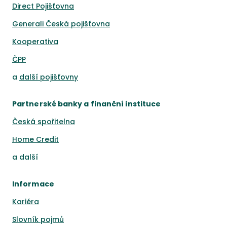
Direct Pojišťovna
Generali Česká pojišťovna
Kooperativa
ČPP
a
další pojišťovny
Partnerské banky a finanční instituce
Česká spořitelna
Home Credit
a
další
Informace
Kariéra
Slovník pojmů