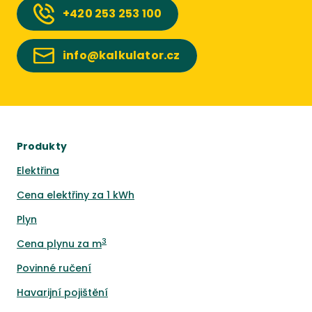
+420
253 253 100
info@kalkulator.cz
Produkty
Elektřina
Cena elektřiny za 1 kWh
Plyn
3
Cena plynu za m
Povinné ručení
Havarijní pojištění