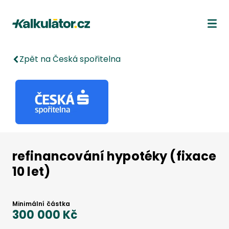
Kalkulátor.cz
Ote
Zpět na Česká spořitelna
refinancování hypotéky (fixace
10 let)
Minimální částka
300 000 Kč