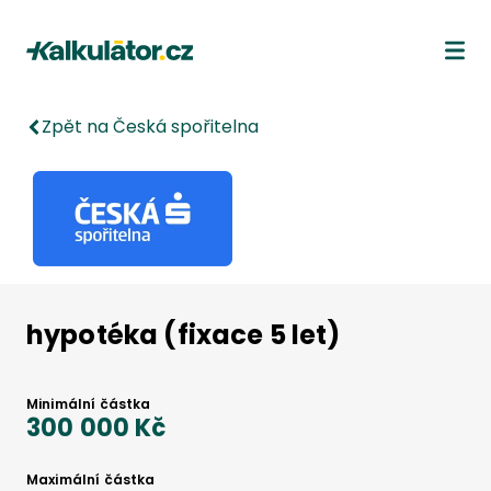
Kalkulátor.cz
Ote
Zpět na Česká spořitelna
hypotéka (fixace 5 let)
Minimální částka
300 000 Kč
Maximální částka