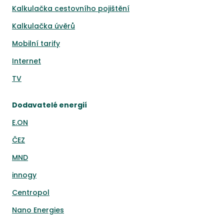
Kalkulačka cestovního pojištění
Kalkulačka úvěrů
Mobilní tarify
Internet
TV
Dodavatelé energií
E.ON
ČEZ
MND
innogy
Centropol
Nano Energies