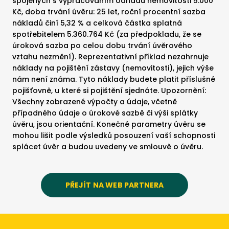
spojených s vypracováním odhadu nemovitosti 5.000
Kč, doba trvání úvěru: 25 let, roční procentní sazba
nákladů činí 5,32 % a celková částka splatná
spotřebitelem 5.360.764 Kč (za předpokladu, že se
úroková sazba po celou dobu trvání úvěrového
vztahu nezmění). Reprezentativní příklad nezahrnuje
náklady na pojištění zástavy (nemovitosti), jejich výše
nám není známa. Tyto náklady budete platit příslušné
pojišťovně, u které si pojištění sjednáte. Upozornění:
Všechny zobrazené výpočty a údaje, včetně
případného údaje o úrokové sazbě či výši splátky
úvěru, jsou orientační. Konečné parametry úvěru se
mohou lišit podle výsledků posouzení vaší schopnosti
splácet úvěr a budou uvedeny ve smlouvě o úvěru.
PŘEJÍT NA WEB PARTNERA