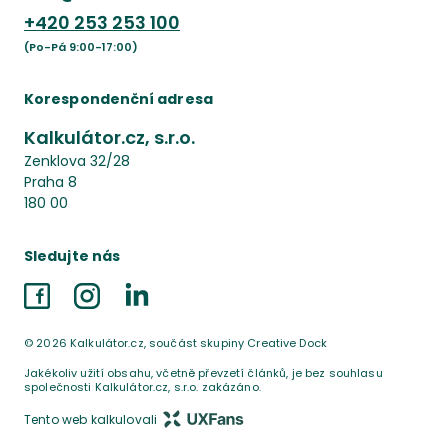
+420
253 253 100
(Po-Pá 9:00-17:00)
Korespondenční adresa
Kalkulátor.cz, s.r.o.
Zenklova 32/28
Praha 8
180 00
Sledujte nás
Facebook
Instagram
LinkedIn
©
2026
Kalkulátor.cz, součást skupiny Creative Dock
Jakékoliv užití obsahu, včetně převzetí článků, je bez souhlasu
společnosti Kalkulátor.cz, s.r.o. zakázáno.
Tento web kalkulovali
UX Fans s.r.o.