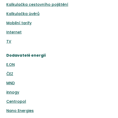
Kalkulačka cestovního pojištění
Kalkulačka úvěrů
Mobilní tarify
Internet
TV
Dodavatelé energií
E.ON
ČEZ
MND
innogy
Centropol
Nano Energies