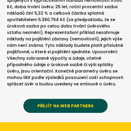
spojených s vypracováním odhadu nemovitosti 5.000
Kč, doba trvání úvěru: 25 let, roční procentní sazba
nákladů činí 5,32 % a celková částka splatná
spotřebitelem 5.360.764 Kč (za předpokladu, že se
úroková sazba po celou dobu trvání úvěrového
vztahu nezmění). Reprezentativní příklad nezahrnuje
náklady na pojištění zástavy (nemovitosti), jejich výše
nám není známa. Tyto náklady budete platit příslušné
pojišťovně, u které si pojištění sjednáte. Upozornění:
Všechny zobrazené výpočty a údaje, včetně
případného údaje o úrokové sazbě či výši splátky
úvěru, jsou orientační. Konečné parametry úvěru se
mohou lišit podle výsledků posouzení vaší schopnosti
splácet úvěr a budou uvedeny ve smlouvě o úvěru.
PŘEJÍT NA WEB PARTNERA