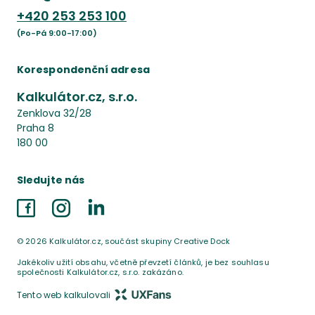
+420
253 253 100
(Po-Pá 9:00-17:00)
Korespondenční adresa
Kalkulátor.cz, s.r.o.
Zenklova 32/28
Praha 8
180 00
Sledujte nás
Facebook
Instagram
LinkedIn
©
2026
Kalkulátor.cz, součást skupiny Creative Dock
Jakékoliv užití obsahu, včetně převzetí článků, je bez souhlasu
společnosti Kalkulátor.cz, s.r.o. zakázáno.
Tento web kalkulovali
UX Fans s.r.o.