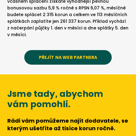
včasném splácení získáte výhodnější pevnou
bonusovou sazbu 5,9 % ročně s RPSN 6,07 %, měsíčně
budete splácet 2 315 korun a celkem ve 113 měsíčních
splátkách zaplatíte jen 261 337 korun. Příklad vychází
z načerpání půjčky 1. den v měsíci a dne splátky 5. den
v měsíci.
PŘEJÍT NA WEB PARTNERA
Jsme tady, abychom
vám pomohli.
Rádi vám pomůžeme najít dodavatele, se
kterým ušetříte až tisíce korun ročně.