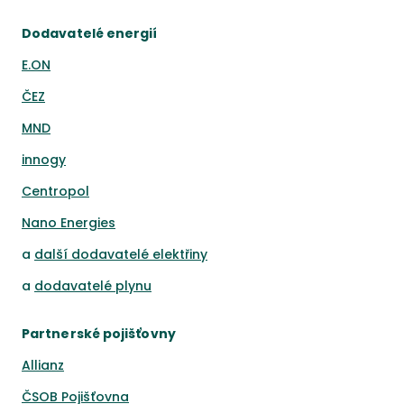
Dodavatelé energií
E.ON
ČEZ
MND
innogy
Centropol
Nano Energies
a
další dodavatelé elektřiny
a
dodavatelé plynu
Partnerské pojišťovny
Allianz
ČSOB Pojišťovna