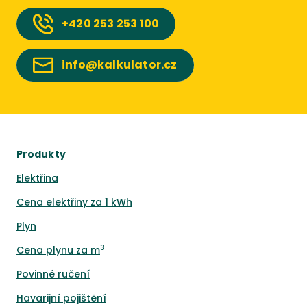
+420
253 253 100
info@kalkulator.cz
Produkty
Elektřina
Cena elektřiny za 1 kWh
Plyn
3
Cena plynu za m
Povinné ručení
Havarijní pojištění