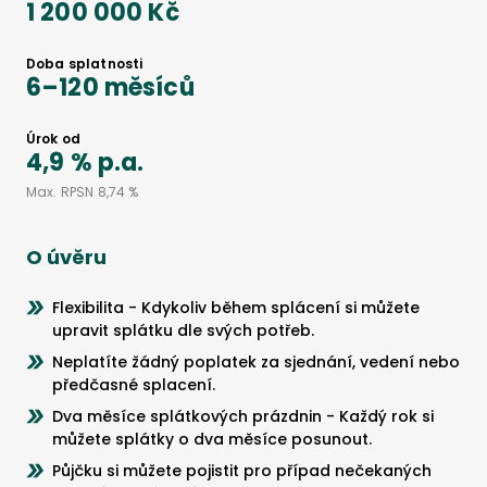
1 200 000 Kč
Doba splatnosti
6
–
120
měsíců
Úrok od
4,9 %
p.a.
Max. RPSN
8,74 %
O úvěru
Flexibilita - Kdykoliv během splácení si můžete
upravit splátku dle svých potřeb.
Neplatíte žádný poplatek za sjednání, vedení nebo
předčasné splacení.
Dva měsíce splátkových prázdnin - Každý rok si
můžete splátky o dva měsíce posunout.
Půjčku si můžete pojistit pro případ nečekaných