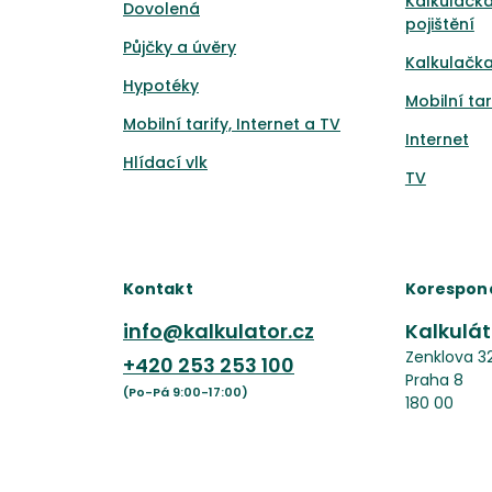
Kalkulačk
Dovolená
pojištění
Půjčky a úvěry
Kalkulačka
Hypotéky
Mobilní tar
Mobilní tarify, Internet a TV
Internet
Hlídací vlk
TV
Kontakt
Korespon
info@kalkulator.cz
Kalkuláto
Zenklova 3
+420
253 253 100
Praha 8
(Po-Pá 9:00-17:00)
180 00