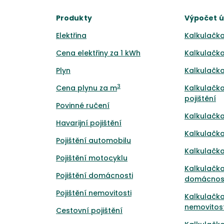
Produkty
Výpočet 
Elektřina
Kalkulačka
Cena elektřiny za 1 kWh
Kalkulačka
Plyn
Kalkulačka
3
Cena plynu za m
Kalkulačka
pojištění
Povinné ručení
Kalkulačka
Havarijní pojištění
Kalkulačka
Pojištění automobilu
Kalkulačka
Pojištění motocyklu
Kalkulačka
Pojištění domácnosti
domácnos
Pojištění nemovitosti
Kalkulačka
nemovitost
Cestovní pojištění