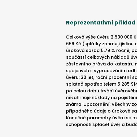
Reprezentativní příklad
Celková výše úvěru 2 500 000 Kč
656 Kč (splátky zahrnují jistinu 
úroková sazba 5,79 % ročně, po
součástí celkových nákladů úvě
zástavního práva do katastru 
spojených s vypracováním odha
úvěru: 30 let, roční procentní 
splatná spotřebitelem 5 285 91
po celou dobu trvání úvěrového
nezahrnuje náklady na pojištění
známa. Upozornění: Všechny zo
případného údaje o úrokové sazb
Konečné parametry úvěru se mo
schopnosti splácet úvěr a bud