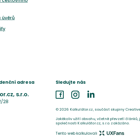
a cestovního
 úvěrů
ify
denční adresa
Sledujte nás
r.cz, s.r.o.
Facebook
Instagram
LinkedIn
2/28
©
2026
Kalkulátor.cz, součást skupiny Creativ
Jakékoliv užití obsahu, včetně převzetí článků,
společnosti Kalkulátor.cz, s.r.o. zakázáno.
Tento web kalkulovali
UX Fans s.r.o.