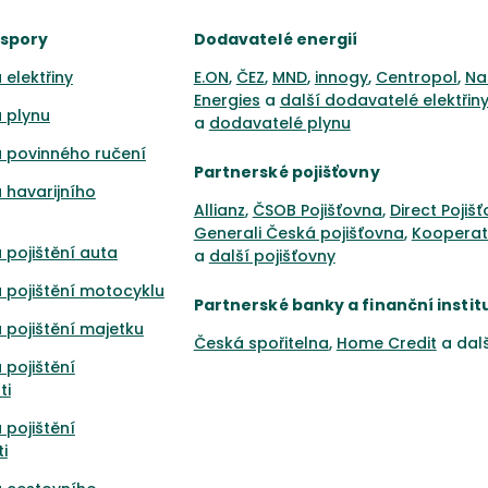
úspory
Dodavatelé energií
 elektřiny
E.ON
,
ČEZ
,
MND
,
innogy
,
Centropol
,
Na
Energies
a
další dodavatelé elektřin
 plynu
a
dodavatelé plynu
 povinného ručení
Partnerské pojišťovny
 havarijního
Allianz
,
ČSOB Pojišťovna
,
Direct Pojiš
Generali Česká pojišťovna
,
Kooperat
 pojištění auta
a
další pojišťovny
 pojištění motocyklu
Partnerské banky a finanční instit
 pojištění majetku
Česká spořitelna
,
Home Credit
a dal
 pojištění
ti
 pojištění
i