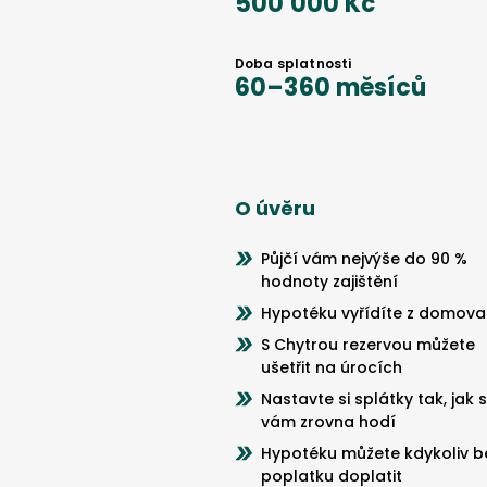
500 000 Kč
Doba splatnosti
60
–
360
měsíců
O úvěru
Půjčí vám nejvýše do 90 %
hodnoty zajištění
Hypotéku vyřídíte z domova
S Chytrou rezervou můžete
ušetřit na úrocích
Nastavte si splátky tak, jak 
vám zrovna hodí
Hypotéku můžete kdykoliv b
poplatku doplatit