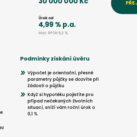
30 000 000 Kč
PŘE
Úrok od
4,99 %
p.a.
Max. RPSN
6,3 %
Podmínky získání úvěru
Výpočet je orientační, přesné
parametry půjčky se dozvíte při
žádosti o půjčku
Když si hypotéku pojistíte pro
případ nečekaných životních
situací, sníží vám roční úrok o
se
0,1 %
ez