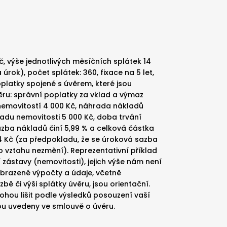
, výše jednotlivých měsíčních splátek 14
a úrok), počet splátek: 360, fixace na 5 let,
platky spojené s úvěrem, které jsou
ru: správní poplatky za vklad a výmaz
nemovitostí 4 000 Kč, náhrada nákladů
du nemovitosti 5 000 Kč, doba trvání
sazba nákladů činí 5,99 % a celková částka
4 Kč (za předpokladu, že se úroková sazba
 vztahu nezmění). Reprezentativní příklad
 zástavy (nemovitosti), jejich výše nám není
brazené výpočty a údaje, včetně
ě či výši splátky úvěru, jsou orientační.
hou lišit podle výsledků posouzení vaší
ou uvedeny ve smlouvě o úvěru.