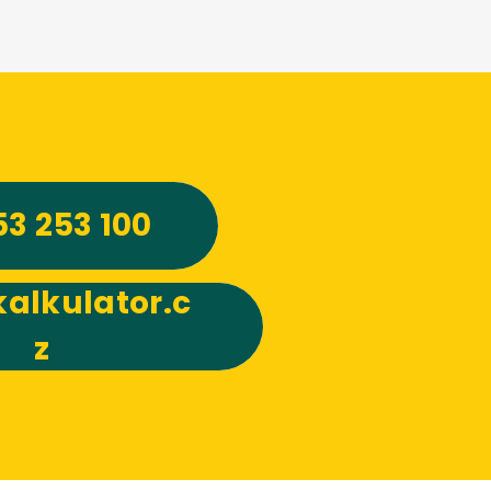
53 253 100
alkulator.c
z