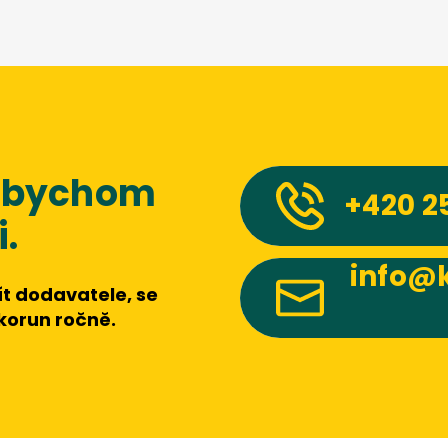
 abychom
+420
2
.
info@k
t dodavatele, se
 korun ročně.