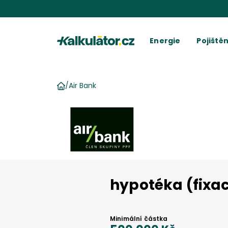
Kalkulátor.cz
Energie
Pojištěn
Kalkulačka elektřiny
Povinné r
C
Kalkulačka plynu
Havarijní 
Cení
Kalkulačky spotřeby
Ostatní p
Dodavatelé
Dodavatel
Kalkulačk
Kde najít fakturu
Vyúč
/
Air Bank
Domů
hypotéka (fixac
Minimální částka