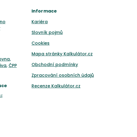
Informace
no
Kariéra
y
Slovník pojmů
Cookies
Mapa stránky Kalkulátor.cz
ťovna
,
Obchodní podmínky
iva
,
ČPP
Zpracování osobních údajů
uce
Recenze Kalkulátor.cz
ší