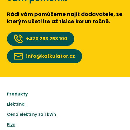
Rádi vám pomůžeme najít dodavatele, se
kterým ušetříte až tisíce korun ročně.
+420
253 253 100
info@kalkulator.cz
Produkty
Elektřina
Cena elektřiny za 1 kWh
Plyn