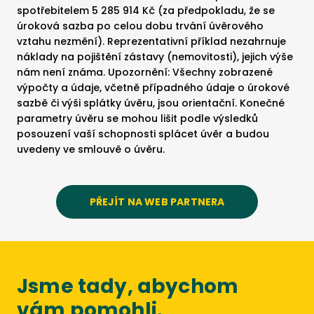
spotřebitelem 5 285 914 Kč (za předpokladu, že se
úroková sazba po celou dobu trvání úvěrového
vztahu nezmění). Reprezentativní příklad nezahrnuje
náklady na pojištění zástavy (nemovitosti), jejich výše
nám není známa. Upozornění: Všechny zobrazené
výpočty a údaje, včetně případného údaje o úrokové
sazbě či výši splátky úvěru, jsou orientační. Konečné
parametry úvěru se mohou lišit podle výsledků
posouzení vaší schopnosti splácet úvěr a budou
uvedeny ve smlouvě o úvěru.
PŘEJÍT NA WEB PARTNERA
Jsme tady, abychom
vám pomohli.