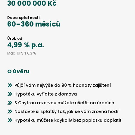
30 000 000 Kč
Doba splatnosti
60
–
360
měsíců
Úrok od
4,99 %
p.a.
Max. RPSN
6,3 %
O úvěru
Půjčí vám nejvýše do 90 % hodnoty zajištění
Hypotéku vyřídíte z domova
S Chytrou rezervou můžete ušetřit na úrocích
Nastavte si splátky tak, jak se vám zrovna hodí
Hypotéku můžete kdykoliv bez poplatku doplatit