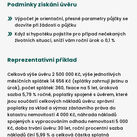
Podmínky získání úvěru
Výpočet je orientační, přesné parametry půjčky se
dozvíte při žádosti o půjčku
Když si hypotéku pojistíte pro případ nečekaných
životních situací, sníží vám roční úrok o 0,1 %
Reprezentativní příklad
Celková výše úvěru 2 500 000 Kč, výše jednotlivých
měsíčních splátek 14 656 Kč (splátky zahrnují jistinu a
úrok), počet splátek: 360, fixace na 5 let, úroková
sazba 5,79 % ročně, poplatky spojené s úvěrem, které
jsou součástí celkových nákladů úvěru: správní
poplatky za vklad a výmaz zástavního práva do
katastru nemovitostí 4 000 Kč, náhrada nákladů
spojených s vypracováním odhadu nemovitosti 5 000
Kč, doba trvání úvěru: 30 let, roční procentní sazba
nákladů činí 5,99 % a celková částka splatná