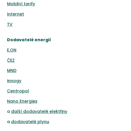
Mobilní tarify
Internet
TV
Dodavatelé energií
E.ON
ČEZ
MND
innogy
Centropol
Nano Energies
a
další dodavatelé elektřiny
a
dodavatelé plynu