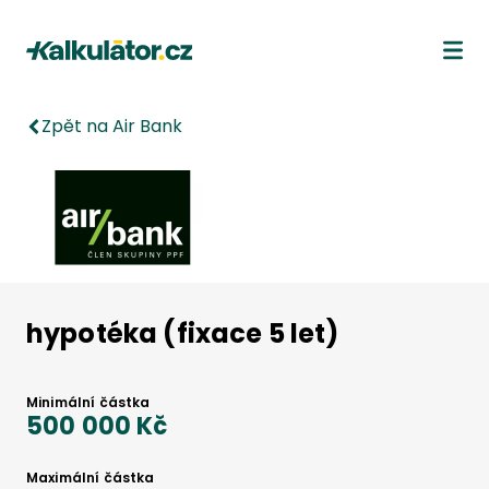
Kalkulátor.cz
Ote
Zpět na Air Bank
hypotéka (fixace 5 let)
Minimální částka
500 000 Kč
Maximální částka