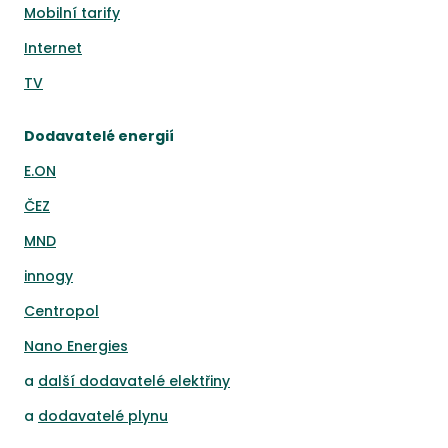
Mobilní tarify
Internet
TV
Dodavatelé energií
E.ON
ČEZ
MND
innogy
Centropol
Nano Energies
a
další dodavatelé elektřiny
a
dodavatelé plynu