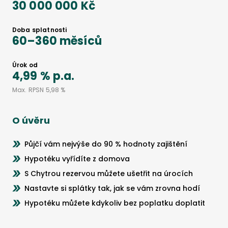
30 000 000 Kč
Doba splatnosti
60
–
360
měsíců
Úrok od
4,99 %
p.a.
Max. RPSN
5,98 %
O úvěru
Půjčí vám nejvýše do 90 % hodnoty zajištění
Hypotéku vyřídíte z domova
S Chytrou rezervou můžete ušetřit na úrocích
Nastavte si splátky tak, jak se vám zrovna hodí
Hypotéku můžete kdykoliv bez poplatku doplatit