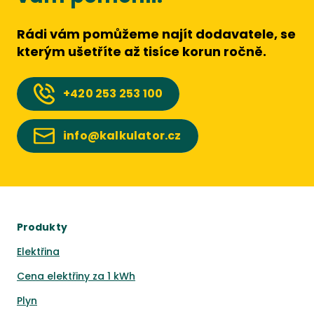
Rádi vám pomůžeme najít dodavatele, se
kterým ušetříte až tisíce korun ročně.
+420
253 253 100
info@kalkulator.cz
Produkty
Elektřina
Cena elektřiny za 1 kWh
Plyn