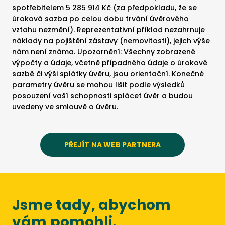
spotřebitelem 5 285 914 Kč (za předpokladu, že se
úroková sazba po celou dobu trvání úvěrového
vztahu nezmění). Reprezentativní příklad nezahrnuje
náklady na pojištění zástavy (nemovitosti), jejich výše
nám není známa. Upozornění: Všechny zobrazené
výpočty a údaje, včetně případného údaje o úrokové
sazbě či výši splátky úvěru, jsou orientační. Konečné
parametry úvěru se mohou lišit podle výsledků
posouzení vaší schopnosti splácet úvěr a budou
uvedeny ve smlouvě o úvěru.
PŘEJÍT NA WEB PARTNERA
Jsme tady, abychom
vám pomohli.