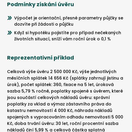
Podmínky získání úvěru
Výpočet je orientační, přesné parametry půjčky se
dozvíte při žádosti o půjčku
Když si hypotéku pojistíte pro případ nečekaných
životních situací, sníží vám roční úrok o 0,1 %
Reprezentativní příklad
Celková výše úvěru 2 500 000 Kč, výše jednotlivých
měsíčních splátek 14 656 Kč (splátky zahrnují jistinu a
úrok), počet splátek: 360, fixace na 5 let, úroková
sazba 5,79 % ročně, poplatky spojené s úvěrem, které
jsou součástí celkových nákladů úvěru: správní
poplatky za vklad a výmaz zástavního práva do
katastru nemovitostí 4 000 Kč, náhrada nákladů
spojených s vypracováním odhadu nemovitosti 5 000
Kč, doba trvání úvěru: 30 let, roční procentní sazba
nákladů činí 5,99 % a celková částka splatná