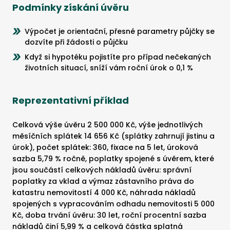
Podmínky získání úvěru
Výpočet je orientační, přesné parametry půjčky se
dozvíte při žádosti o půjčku
Když si hypotéku pojistíte pro případ nečekaných
životních situací, sníží vám roční úrok o 0,1 %
Reprezentativní příklad
Celková výše úvěru 2 500 000 Kč, výše jednotlivých
měsíčních splátek 14 656 Kč (splátky zahrnují jistinu a
úrok), počet splátek: 360, fixace na 5 let, úroková
sazba 5,79 % ročně, poplatky spojené s úvěrem, které
jsou součástí celkových nákladů úvěru: správní
poplatky za vklad a výmaz zástavního práva do
katastru nemovitostí 4 000 Kč, náhrada nákladů
spojených s vypracováním odhadu nemovitosti 5 000
Kč, doba trvání úvěru: 30 let, roční procentní sazba
nákladů činí 5,99 % a celková částka splatná