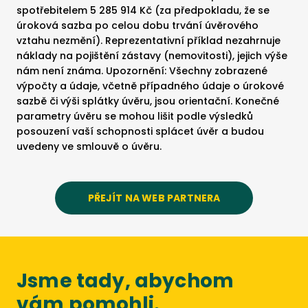
spotřebitelem 5 285 914 Kč (za předpokladu, že se
úroková sazba po celou dobu trvání úvěrového
vztahu nezmění). Reprezentativní příklad nezahrnuje
náklady na pojištění zástavy (nemovitosti), jejich výše
nám není známa. Upozornění: Všechny zobrazené
výpočty a údaje, včetně případného údaje o úrokové
sazbě či výši splátky úvěru, jsou orientační. Konečné
parametry úvěru se mohou lišit podle výsledků
posouzení vaší schopnosti splácet úvěr a budou
uvedeny ve smlouvě o úvěru.
PŘEJÍT NA WEB PARTNERA
Jsme tady, abychom
vám pomohli.