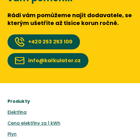
Rádi vám pomůžeme najít dodavatele, se
kterým ušetříte až tisíce korun ročně.
+420
253 253 100
info@kalkulator.cz
Produkty
Elektřina
Cena elektřiny za 1 kWh
Plyn