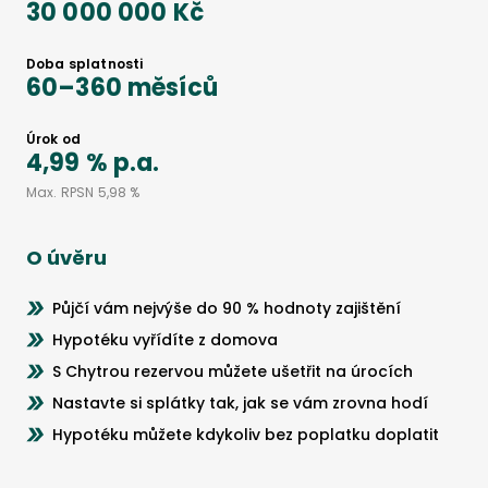
30 000 000 Kč
Doba splatnosti
60
–
360
měsíců
Úrok od
4,99 %
p.a.
Max. RPSN
5,98 %
O úvěru
Půjčí vám nejvýše do 90 % hodnoty zajištění
Hypotéku vyřídíte z domova
S Chytrou rezervou můžete ušetřit na úrocích
Nastavte si splátky tak, jak se vám zrovna hodí
Hypotéku můžete kdykoliv bez poplatku doplatit