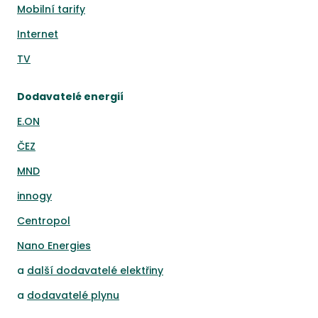
Mobilní tarify
Internet
TV
Dodavatelé energií
E.ON
ČEZ
MND
innogy
Centropol
Nano Energies
a
další dodavatelé elektřiny
a
dodavatelé plynu