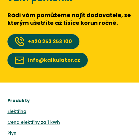
Rádi vám pomůžeme najít dodavatele, se
kterým ušetříte až tisíce korun ročně.
+420
253 253 100
info@kalkulator.cz
Produkty
Elektřina
Cena elektřiny za 1 kWh
Plyn