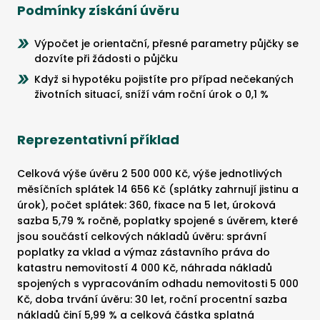
Podmínky získání úvěru
Výpočet je orientační, přesné parametry půjčky se
dozvíte při žádosti o půjčku
Když si hypotéku pojistíte pro případ nečekaných
životních situací, sníží vám roční úrok o 0,1 %
Reprezentativní příklad
Celková výše úvěru 2 500 000 Kč, výše jednotlivých
měsíčních splátek 14 656 Kč (splátky zahrnují jistinu a
úrok), počet splátek: 360, fixace na 5 let, úroková
sazba 5,79 % ročně, poplatky spojené s úvěrem, které
jsou součástí celkových nákladů úvěru: správní
poplatky za vklad a výmaz zástavního práva do
katastru nemovitostí 4 000 Kč, náhrada nákladů
spojených s vypracováním odhadu nemovitosti 5 000
Kč, doba trvání úvěru: 30 let, roční procentní sazba
nákladů činí 5,99 % a celková částka splatná