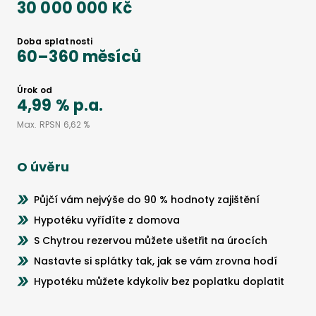
30 000 000 Kč
Doba splatnosti
60
–
360
měsíců
Úrok od
4,99 %
p.a.
Max. RPSN
6,62 %
O úvěru
Půjčí vám nejvýše do 90 % hodnoty zajištění
Hypotéku vyřídíte z domova
S Chytrou rezervou můžete ušetřit na úrocích
Nastavte si splátky tak, jak se vám zrovna hodí
Hypotéku můžete kdykoliv bez poplatku doplatit