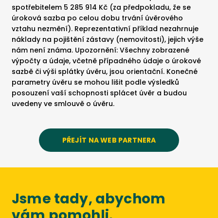
spotřebitelem 5 285 914 Kč (za předpokladu, že se
úroková sazba po celou dobu trvání úvěrového
vztahu nezmění). Reprezentativní příklad nezahrnuje
náklady na pojištění zástavy (nemovitosti), jejich výše
nám není známa. Upozornění: Všechny zobrazené
výpočty a údaje, včetně případného údaje o úrokové
sazbě či výši splátky úvěru, jsou orientační. Konečné
parametry úvěru se mohou lišit podle výsledků
posouzení vaší schopnosti splácet úvěr a budou
uvedeny ve smlouvě o úvěru.
PŘEJÍT NA WEB PARTNERA
Jsme tady, abychom
vám pomohli.