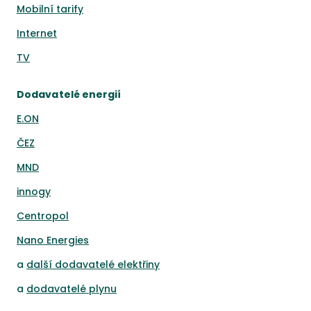
Mobilní tarify
Internet
TV
Dodavatelé energií
E.ON
ČEZ
MND
innogy
Centropol
Nano Energies
a
další dodavatelé elektřiny
a
dodavatelé plynu