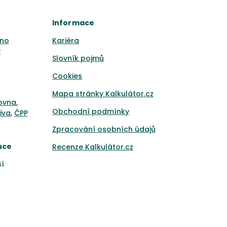
Informace
no
Kariéra
y
Slovník pojmů
Cookies
Mapa stránky Kalkulátor.cz
ťovna
,
Obchodní podmínky
iva
,
ČPP
Zpracování osobních údajů
uce
Recenze Kalkulátor.cz
ší