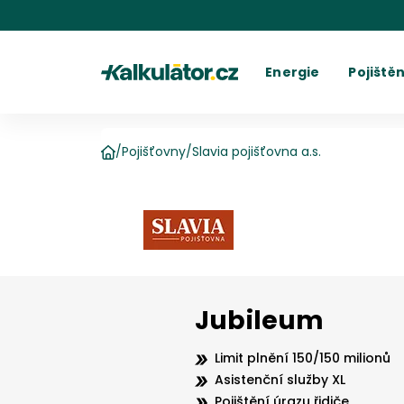
Kalkulátor.cz
Energie
Pojištěn
Kalkulačka elektřiny
Povinné r
C
Kalkulačka plynu
Havarijní 
Cení
Kalkulačky spotřeby
Ostatní p
Dodavatelé
Dodavatel
Kalkulačk
Kde najít fakturu
Vyúč
/
Pojišťovny
/
Slavia pojišťovna a.s.
Domů
Jubileum
Limit plnění 150/150 milionů
Asistenční služby XL
Pojištění úrazu řidiče