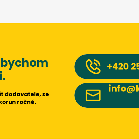
 abychom
+420
2
.
info@k
t dodavatele, se
 korun ročně.