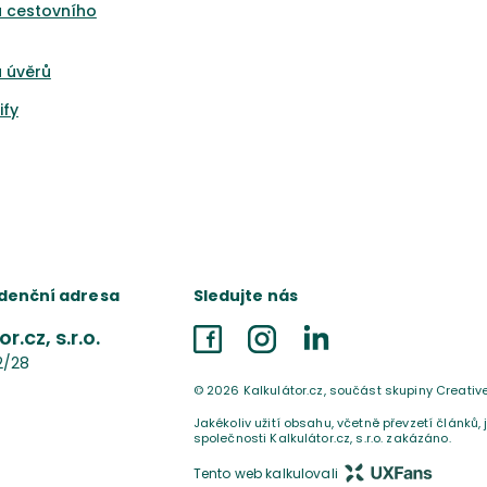
a cestovního
 úvěrů
ify
denční adresa
Sledujte nás
r.cz, s.r.o.
Facebook
Instagram
LinkedIn
2/28
©
2026
Kalkulátor.cz, součást skupiny Creativ
Jakékoliv užití obsahu, včetně převzetí článků,
společnosti Kalkulátor.cz, s.r.o. zakázáno.
Tento web kalkulovali