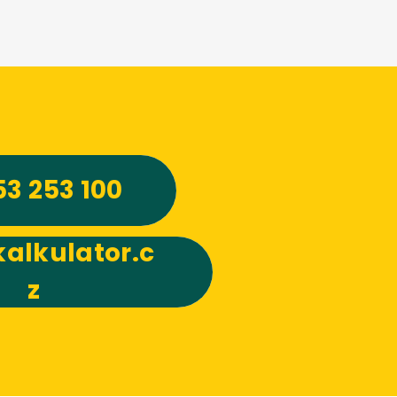
53 253 100
alkulator.c
z