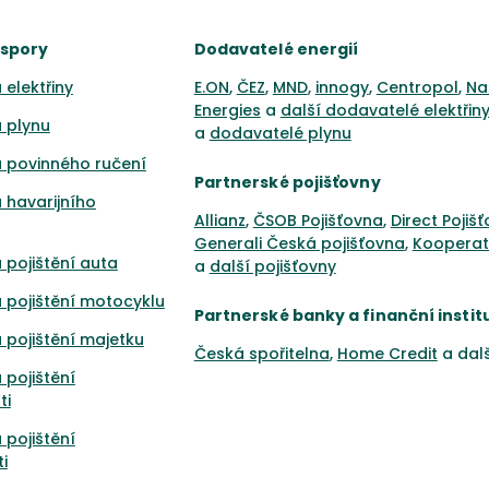
úspory
Dodavatelé energií
 elektřiny
E.ON
,
ČEZ
,
MND
,
innogy
,
Centropol
,
Na
Energies
a
další dodavatelé elektřin
 plynu
a
dodavatelé plynu
 povinného ručení
Partnerské pojišťovny
 havarijního
Allianz
,
ČSOB Pojišťovna
,
Direct Pojiš
Generali Česká pojišťovna
,
Kooperat
 pojištění auta
a
další pojišťovny
 pojištění motocyklu
Partnerské banky a finanční instit
 pojištění majetku
Česká spořitelna
,
Home Credit
a dal
 pojištění
ti
 pojištění
i