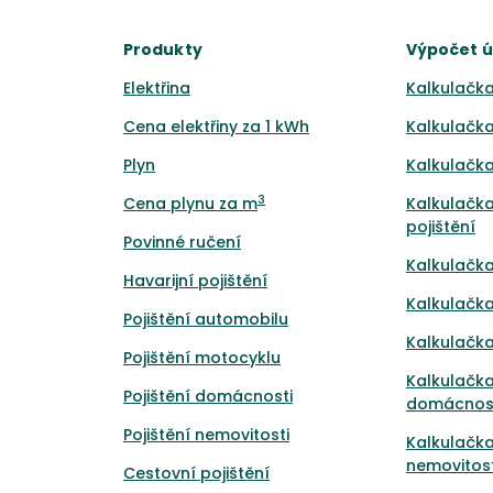
Produkty
Výpočet 
Elektřina
Kalkulačka
Cena elektřiny za 1 kWh
Kalkulačka
Plyn
Kalkulačka
3
Cena plynu za m
Kalkulačka
pojištění
Povinné ručení
Kalkulačka
Havarijní pojištění
Kalkulačka
Pojištění automobilu
Kalkulačka
Pojištění motocyklu
Kalkulačka
Pojištění domácnosti
domácnos
Pojištění nemovitosti
Kalkulačka
nemovitost
Cestovní pojištění