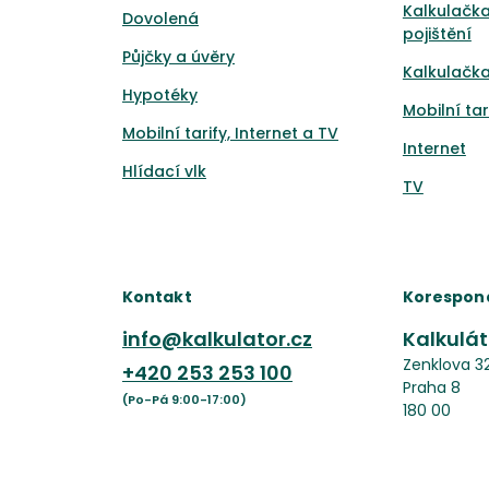
Kalkulačk
Dovolená
pojištění
Půjčky a úvěry
Kalkulačka
Hypotéky
Mobilní tar
Mobilní tarify, Internet a TV
Internet
Hlídací vlk
TV
Kontakt
Korespon
info@kalkulator.cz
Kalkuláto
Zenklova 3
+420
253 253 100
Praha 8
(Po-Pá 9:00-17:00)
180 00