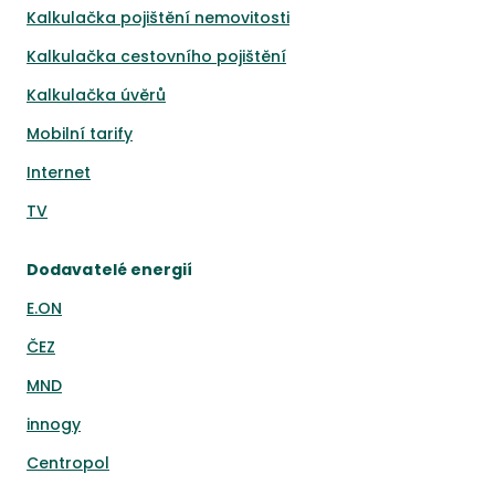
Kalkulačka pojištění nemovitosti
Kalkulačka cestovního pojištění
Kalkulačka úvěrů
Mobilní tarify
Internet
TV
Dodavatelé energií
E.ON
ČEZ
MND
innogy
Centropol