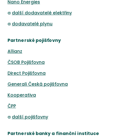
Nano Energies
a
další dodavatelé elektřiny
a
dodavatelé plynu
Partnerské pojišťovny
Allianz
ČSOB Pojišťovna
Direct Pojišťovna
Generali Česká pojišťovna
Kooperativa
ČPP
a
další pojišťovny
Partnerské banky a finanční instituce