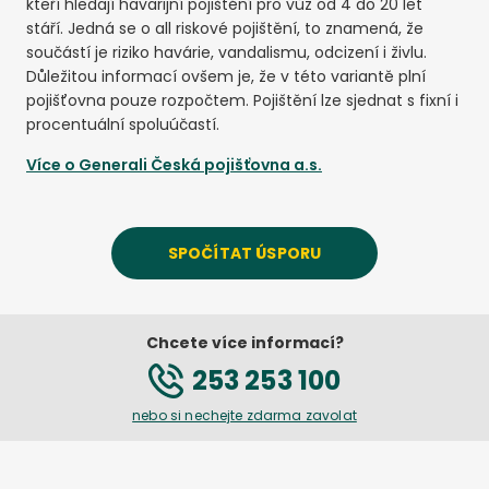
kteří hledají havarijní pojištění pro vůz od 4 do 20 let
stáří. Jedná se o all riskové pojištění, to znamená, že
součástí je riziko havárie, vandalismu, odcizení i živlu.
Důležitou informací ovšem je, že v této variantě plní
pojišťovna pouze rozpočtem. Pojištění lze sjednat s fixní i
procentuální spoluúčastí.
Více o
Generali Česká pojišťovna a.s.
SPOČÍTAT ÚSPORU
Chcete více informací?
253 253 100
nebo si nechejte zdarma zavolat