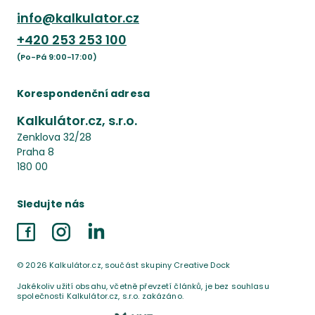
info@kalkulator.cz
+420
253 253 100
(Po-Pá 9:00-17:00)
Korespondenční adresa
Kalkulátor.cz, s.r.o.
Zenklova 32/28
Praha 8
180 00
Sledujte nás
Facebook
Instagram
LinkedIn
©
2026
Kalkulátor.cz, součást skupiny Creative Dock
Jakékoliv užití obsahu, včetně převzetí článků, je bez souhlasu
společnosti Kalkulátor.cz, s.r.o. zakázáno.