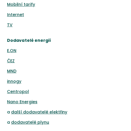
Mobilní tarify
Internet
TV
Dodavatelé energií
E.ON
ČEZ
MND
innogy
Centropol
Nano Energies
a
další dodavatelé elektřiny
a
dodavatelé plynu