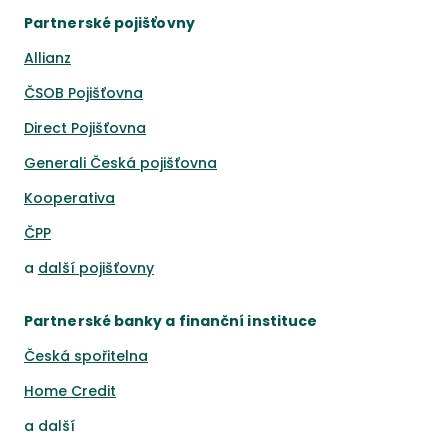
Partnerské pojišťovny
Allianz
ČSOB Pojišťovna
Direct Pojišťovna
Generali Česká pojišťovna
Kooperativa
ČPP
a
další pojišťovny
Partnerské banky a finanční instituce
Česká spořitelna
Home Credit
a
další