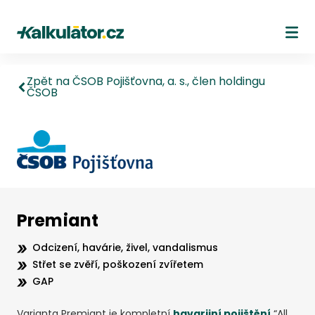
Kalkulátor.cz
Ote
Zpět na ČSOB Pojišťovna, a. s., člen holdingu
ČSOB
Premiant
Odcizení, havárie, živel, vandalismus
Střet se zvěří, poškození zvířetem
GAP
Varianta Premiant je kompletní
havarijní pojištění
“All