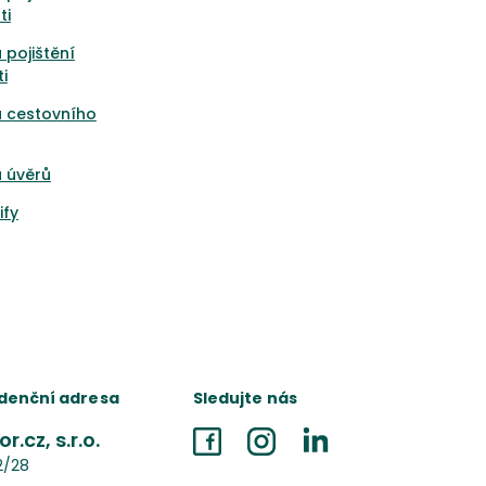
ti
 pojištění
i
a cestovního
 úvěrů
ify
denční adresa
Sledujte nás
r.cz, s.r.o.
Facebook
Instagram
LinkedIn
2/28