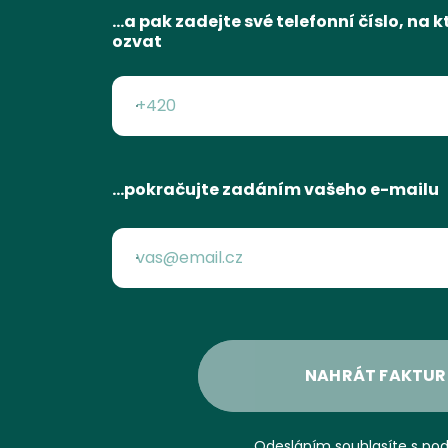
…a pak zadejte své telefonní číslo, na
ozvat
…pokračujte zadáním vašeho e-mailu
NAHRÁT FAKTUR
Odesláním souhlasíte s
po