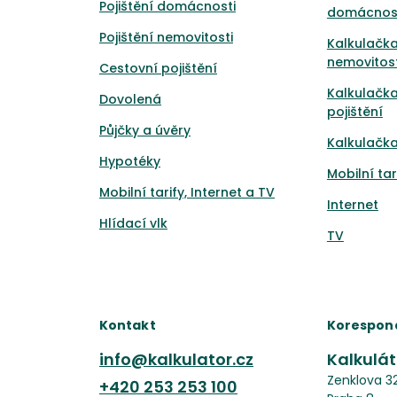
Pojištění domácnosti
domácnos
Pojištění nemovitosti
Kalkulačka
nemovitost
Cestovní pojištění
Kalkulačk
Dovolená
pojištění
Půjčky a úvěry
Kalkulačka
Hypotéky
Mobilní tar
Mobilní tarify, Internet a TV
Internet
Hlídací vlk
TV
Kontakt
Korespon
info@kalkulator.cz
Kalkuláto
Zenklova 3
+420
253 253 100