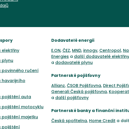
dajů
úspory
Dodavatelé energií
 elektřiny
E.ON
,
ČEZ
,
MND
,
innogy
,
Centropol
,
Na
Energies
a
další dodavatelé elektřin
 plynu
a
dodavatelé plynu
 povinného ručení
Partnerské pojišťovny
 havarijního
Allianz
,
ČSOB Pojišťovna
,
Direct Pojiš
Generali Česká pojišťovna
,
Kooperat
 pojištění auta
a
další pojišťovny
 pojištění motocyklu
Partnerské banky a finanční instit
 pojištění majetku
Česká spořitelna
,
Home Credit
a dal
 pojištění