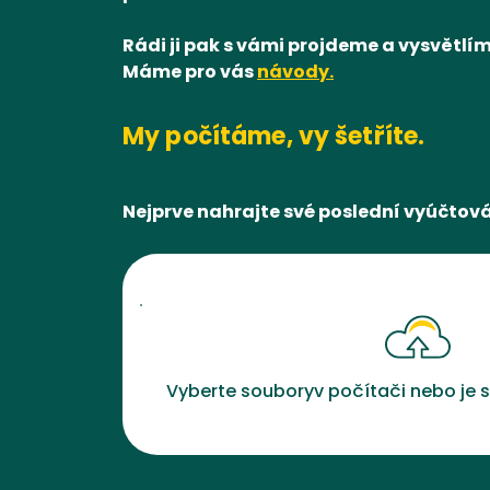
Rádi ji pak s vámi projdeme a vysvětlím
Máme pro vás
návody.
My počítáme, vy šetříte.
Nejprve nahrajte své poslední vyúčtov
Vyberte
soubory
v počítači nebo
je
s