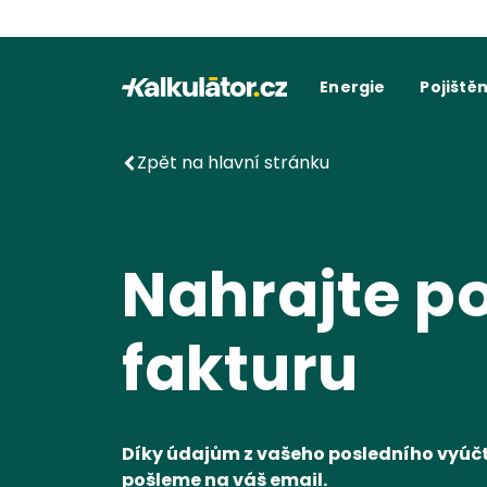
Kalkulátor.cz
Energie
Pojištěn
Kalkulačka elektřiny
Povinné r
C
Kalkulačka plynu
Havarijní 
Cení
Kalkulačky spotřeby
Ostatní p
Dodavatelé
Dodavatel
Kalkulačk
Zpět na hlavní stránku
Kde najít fakturu
Vyúč
Nahrajte p
fakturu
Díky údajům z vašeho posledního vyúčt
pošleme na váš email.