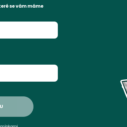
 které se vám máme
U
dmínkami