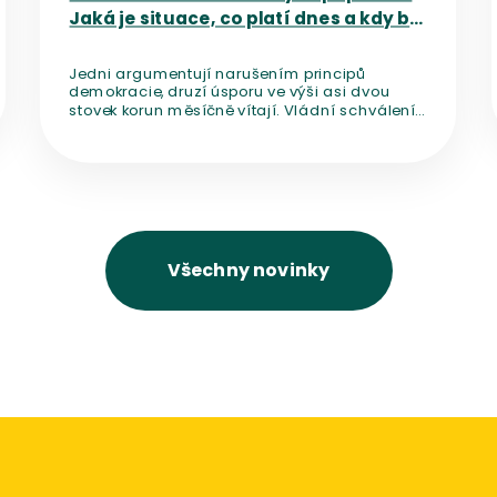
Jaká je situace, co platí dnes a kdy by
mělo dojít ke změně?
Jedni argumentují narušením principů
demokracie, druzí úsporu ve výši asi dvou
stovek korun měsíčně vítají. Vládní schválení
novely, která mění financování médií veřejné
služby a počítá se zrušením
koncesionářských poplatků, rozpoutalo diskuzi
o nezávislosti českých médií.
Všechny novinky