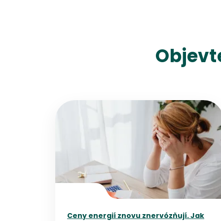
Objevt
Přejít na detail článku
Ceny energií znovu znervózňují. Jak