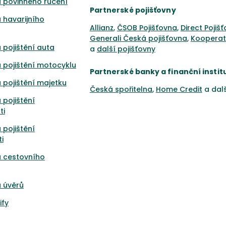
 povinného ručení
Partnerské pojišťovny
 havarijního
Allianz
,
ČSOB Pojišťovna
,
Direct Pojiš
Generali Česká pojišťovna
,
Kooperat
 pojištění auta
a
další pojišťovny
 pojištění motocyklu
Partnerské banky a finanční instit
 pojištění majetku
Česká spořitelna
,
Home Credit
a dal
 pojištění
ti
 pojištění
i
a cestovního
 úvěrů
ify