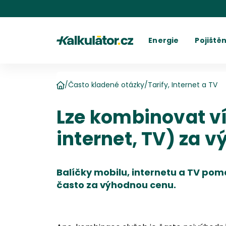
Kalkulátor.cz
Energie
Pojištěn
Kalkulačka elektřiny
Povinné r
C
Kalkulačka plynu
Havarijní 
Cení
Kalkulačky spotřeby
Ostatní p
Dodavatelé
Dodavatel
Kalkulačk
Kde najít fakturu
Vyúč
/
Často kladené otázky
/
Tarify, Internet a TV
Domů
Lze kombinovat ví
internet, TV) za 
Balíčky mobilu, internetu a TV pomá
často za výhodnou cenu.