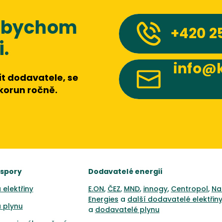
 abychom
+420
2
.
info@k
t dodavatele, se
 korun ročně.
úspory
Dodavatelé energií
 elektřiny
E.ON
,
ČEZ
,
MND
,
innogy
,
Centropol
,
Na
Energies
a
další dodavatelé elektřin
 plynu
a
dodavatelé plynu