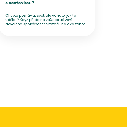
s cestovkou?
Chcete poznávat svět, ale váháte, jak to
udělat? Když přijde na způsob trávení
dovolené, společnost se rozdělí na dva tábory
– jedni nedají dopustit na cestování po
vlastní ose, jiní se ani za nic nevzdají pohodlí,
které jim nabídne zájezd od cestovní
kanceláře.