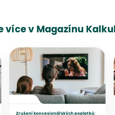
e více v Magazínu Kalkul
Přejít na detail článku
Zrušení koncesionářských poplatků: