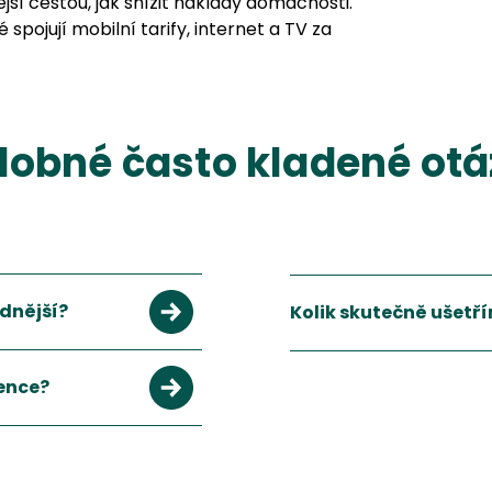
ší cestou, jak snížit náklady domácnosti.
 spojují mobilní tarify, internet a TV za
obné často kladené ot
odnější?
Kolik skutečně ušetř
 20-50%.
Rodinný tarif typicky ušet
Zobrazit více
rence?