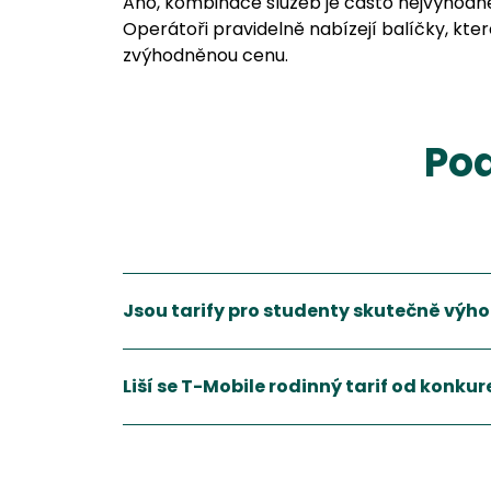
Ano, kombinace služeb je často nejvýhodněj
Operátoři pravidelně nabízejí balíčky, které
zvýhodněnou cenu.
Pod
Jsou tarify pro studenty skutečně výh
Ano, speciální tarify pro studenty nabízejí slevy
Zobrazit více
Liší se T-Mobile rodinný tarif od konku
Každý operátor má své specifika.
Zobrazit více