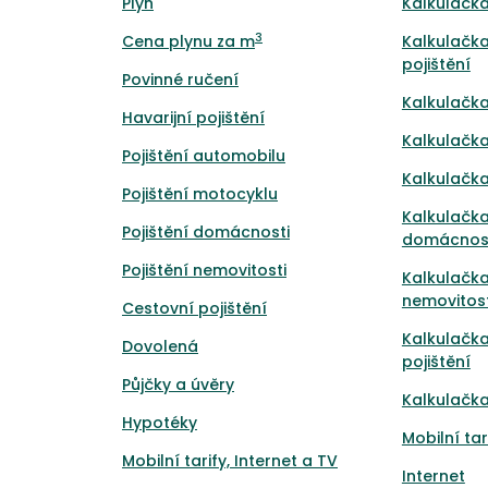
Plyn
Kalkulačka
3
Cena plynu za m
Kalkulačka
pojištění
Povinné ručení
Kalkulačka
Havarijní pojištění
Kalkulačka
Pojištění automobilu
Kalkulačka
Pojištění motocyklu
Kalkulačka
Pojištění domácnosti
domácnos
Pojištění nemovitosti
Kalkulačka
nemovitost
Cestovní pojištění
Kalkulačk
Dovolená
pojištění
Půjčky a úvěry
Kalkulačka
Hypotéky
Mobilní tar
Mobilní tarify, Internet a TV
Internet