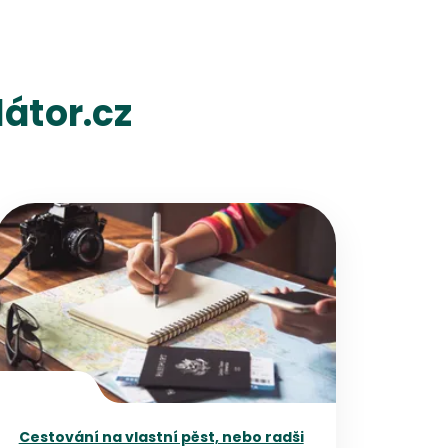
átor.cz
Přejít na detail článku
Cestování na vlastní pěst, nebo radši