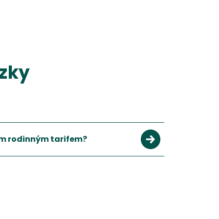
ázky
ím rodinným tarifem?
ří 20-60% oproti jednotlivým tarifům.