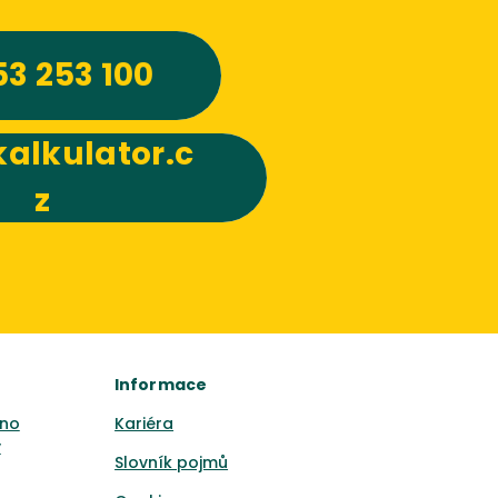
53 253 100
alkulator.c
z
Informace
no
Kariéra
y
Slovník pojmů