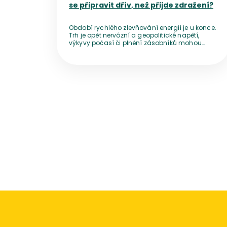
se připravit dřív, než přijde zdražení?
Období rychlého zlevňování energií je u konce.
Trh je opět nervózní a geopolitické napětí,
výkyvy počasí či plnění zásobníků mohou
ceny před zimou zničehonic vyhnat nahoru.
Přestože bezprostřední výpadek dodávek
nehrozí, vyčkávání se nemusí vyplatit. Pro
domácnosti z toho plyne jednoduché
doporučení – nepanikařit, ale ani pasivně
nečekat.