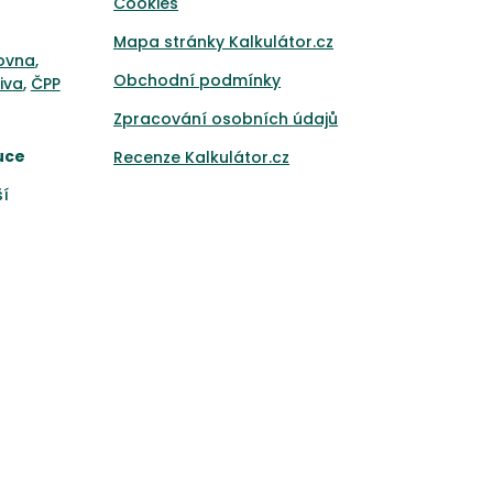
Cookies
Mapa stránky Kalkulátor.cz
ťovna
,
Obchodní podmínky
iva
,
ČPP
Zpracování osobních údajů
uce
Recenze Kalkulátor.cz
ší