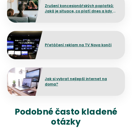
Zrušení koncesionářských poplatků:
Jaká je situace, co platí dnes a kdy by
mělo dojít ke změně?
Přejít na detail článku
Přetáčení reklam na TV Nova končí
Přejít na detail článku
Jak si vybrat nejlepší internet na
doma?
Podobné často kladené
otázky