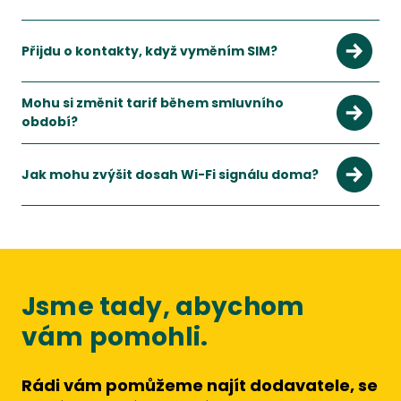
Přijdu o kontakty, když vyměním SIM?
Mohu si změnit tarif během smluvního
období?
Ano, většina operátorů umožňuje změnu tarifu, obvykle zda
Zobrazit více
Jak mohu zvýšit dosah Wi-Fi signálu doma?
Umístěte router do středu domácnosti, použijte Wi-Fi zesil
Zobrazit více
Jsme tady, abychom
vám pomohli.
Rádi vám pomůžeme najít dodavatele, se