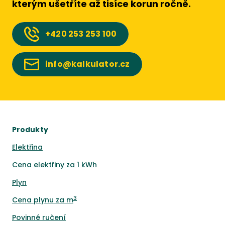
kterým ušetříte až tisíce korun ročně.
+420
253 253 100
info@kalkulator.cz
Produkty
Elektřina
Cena elektřiny za 1 kWh
Plyn
3
Cena plynu za m
Povinné ručení