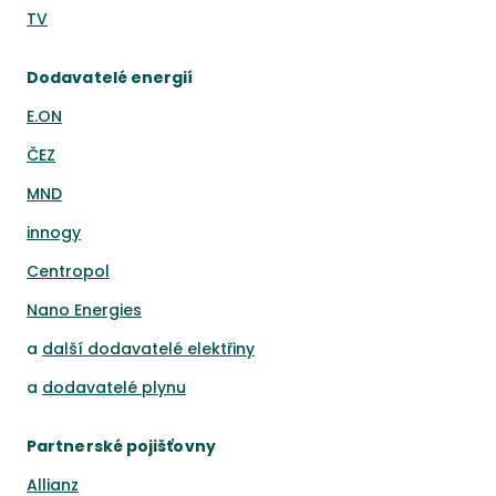
TV
Dodavatelé energií
E.ON
ČEZ
MND
innogy
Centropol
Nano Energies
a
další dodavatelé elektřiny
a
dodavatelé plynu
Partnerské pojišťovny
Allianz