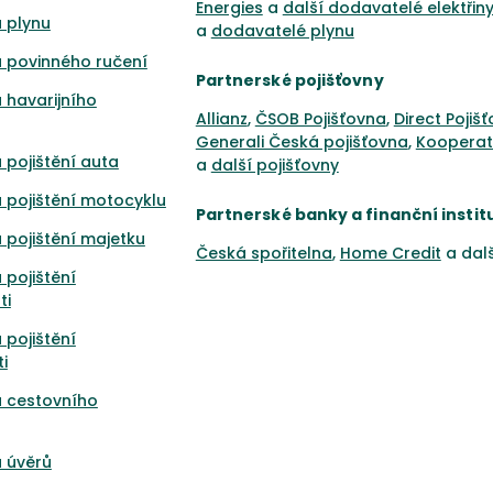
Energies
a
další dodavatelé elektřin
 plynu
a
dodavatelé plynu
 povinného ručení
Partnerské pojišťovny
 havarijního
Allianz
,
ČSOB Pojišťovna
,
Direct Pojiš
Generali Česká pojišťovna
,
Kooperat
 pojištění auta
a
další pojišťovny
 pojištění motocyklu
Partnerské banky a finanční instit
 pojištění majetku
Česká spořitelna
,
Home Credit
a dal
 pojištění
ti
 pojištění
i
a cestovního
 úvěrů