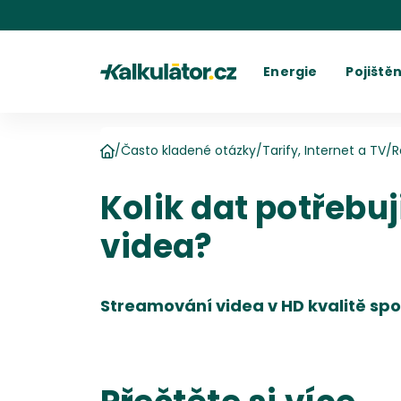
Kalkulátor.cz
Energie
Pojištěn
Kalkulačka elektřiny
Povinné r
C
Kalkulačka plynu
Havarijní 
Cení
Kalkulačky spotřeby
Ostatní p
Dodavatelé
Dodavatel
Kalkulačk
Kde najít fakturu
Vyúč
/
Často kladené otázky
/
Tarify, Internet a TV
/
R
Domů
Kolik dat potřebu
videa?
Streamování videa v HD kvalitě spot