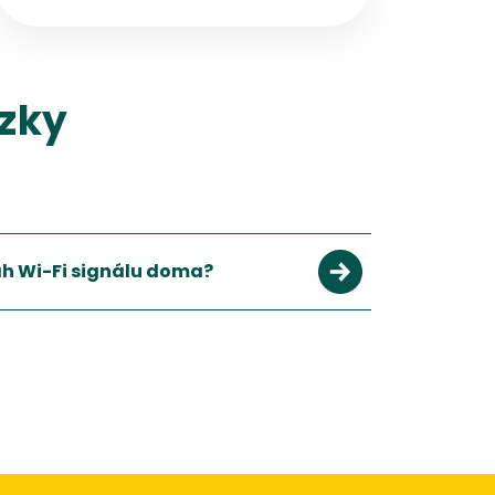
liší i nabídka, proto je vždy dobré, srovnat si
nejen své potřeby, ale také možnosti.
ázky
h Wi-Fi signálu doma?
 domácnosti, použijte Wi-Fi zesilovač nebo mesh systém.