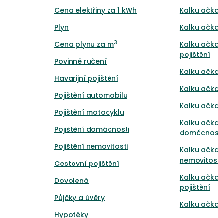
Cena elektřiny za 1 kWh
Kalkulačka
Plyn
Kalkulačka
3
Cena plynu za m
Kalkulačka
pojištění
Povinné ručení
Kalkulačka
Havarijní pojištění
Kalkulačka
Pojištění automobilu
Kalkulačka
Pojištění motocyklu
Kalkulačka
Pojištění domácnosti
domácnos
Pojištění nemovitosti
Kalkulačka
nemovitost
Cestovní pojištění
Kalkulačk
Dovolená
pojištění
Půjčky a úvěry
Kalkulačka
Hypotéky