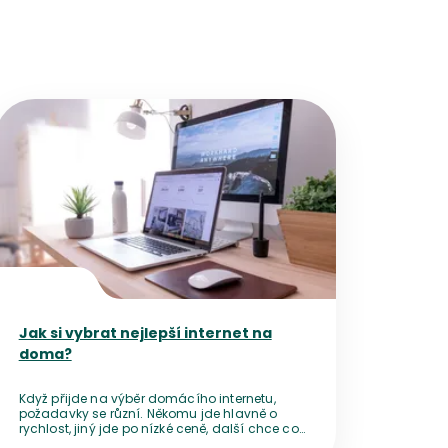
Přejít na detail článku
Jak si vybrat nejlepší internet na
doma?
Když přijde na výběr domácího internetu,
požadavky se různí. Někomu jde hlavně o
rychlost, jiný jde po nízké ceně, další chce co
možná nejlepší poměr. A adresu od adresy se