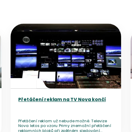
Přejít na detail článku
Přetáčení reklam na TV Nova končí
Přetáčení reklam už nebude možné. Televize
Nova letos po vzoru Primy znemožní přetáčení
reklamních bloků při zpětném sledování