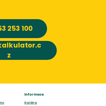
53 253 100
alkulator.c
z
Informace
no
Kariéra