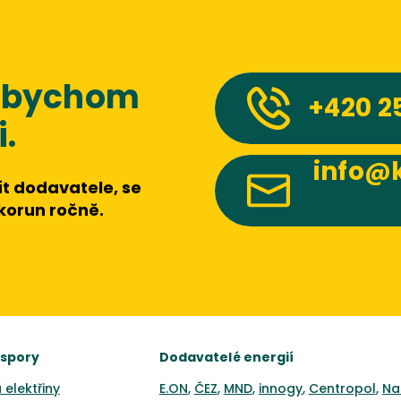
 abychom
+420
2
.
info@k
t dodavatele, se
 korun ročně.
úspory
Dodavatelé energií
 elektřiny
E.ON
,
ČEZ
,
MND
,
innogy
,
Centropol
,
Na