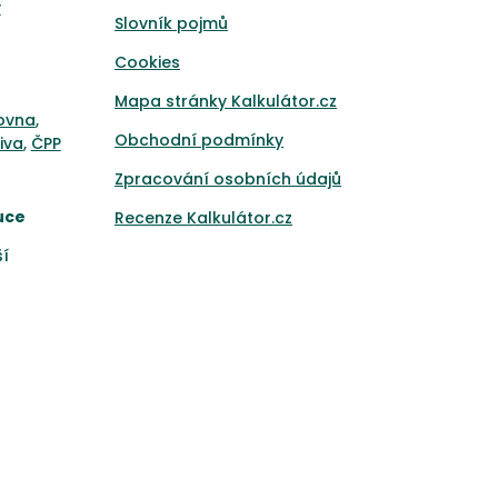
y
Slovník pojmů
Cookies
Mapa stránky Kalkulátor.cz
ťovna
,
Obchodní podmínky
iva
,
ČPP
Zpracování osobních údajů
uce
Recenze Kalkulátor.cz
ší