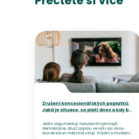
Přečtěte si více
Přejít na detail článku
Zrušení koncesionářských poplatků:
Jaká je situace, co platí dnes a kdy by
mělo dojít ke změně?
Jedni argumentují narušením principů
demokracie, druzí úsporu ve výši asi dvou
stovek korun měsíčně vítají. Vládní schválení
novely, která mění financování médií veřejné