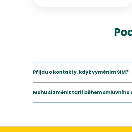
služby a počítá se zrušením
koncesionářských poplatků, rozpoutalo diskuzi
o nezávislosti českých médií.
Pod
Přijdu o kontakty, když vyměním SIM?
Mohu si změnit tarif během smluvního
Ano, většina operátorů umožňuje změnu tarifu,
Zobrazit více