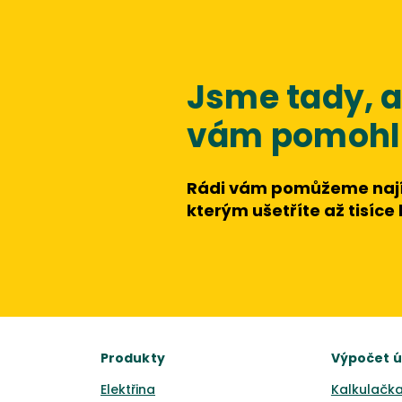
Jsme tady,
vám pomohli
Rádi vám pomůžeme nají
kterým ušetříte až tisíce
Produkty
Výpočet 
Elektřina
Kalkulačka