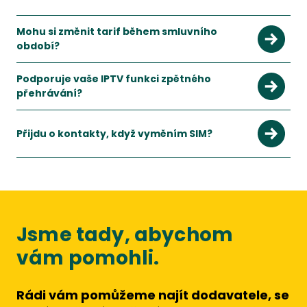
Mohu si změnit tarif během smluvního
období?
Ano, většina operátorů umožňuje změnu tarifu, obvykle zda
Zobrazit více
Podporuje vaše IPTV funkci zpětného
přehrávání?
Ano, zpětné přehrávání umožňuje sledování pořadů až 7 dní 
Zobrazit více
Přijdu o kontakty, když vyměním SIM?
Jsme tady, abychom
vám pomohli.
Rádi vám pomůžeme najít dodavatele, se