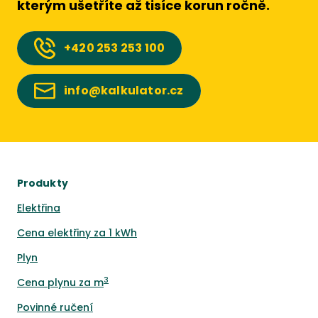
kterým ušetříte až tisíce korun ročně.
+420
253 253 100
info@kalkulator.cz
Produkty
Elektřina
Cena elektřiny za 1 kWh
Plyn
3
Cena plynu za m
Povinné ručení