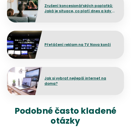
Zrušení koncesionářských poplatků:
Jaká je situace, co platí dnes a kdy by
mělo dojít ke změně?
Přejít na detail článku
Přetáčení reklam na TV Nova končí
Přejít na detail článku
Jak si vybrat nejlepší internet na
doma?
Podobné často kladené
otázky