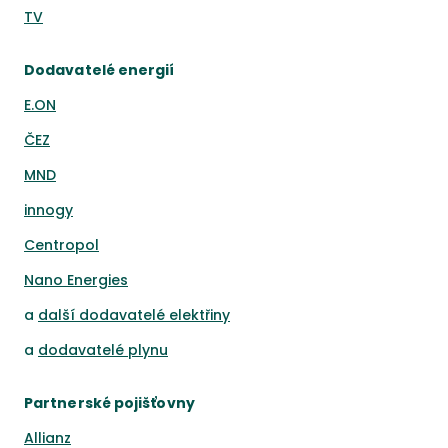
TV
Dodavatelé energií
E.ON
ČEZ
MND
innogy
Centropol
Nano Energies
a
další dodavatelé elektřiny
a
dodavatelé plynu
Partnerské pojišťovny
Allianz