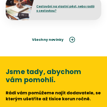
Cestování na vlastní pěst, nebo radši
s cestovkou?
Všechny novinky
Jsme tady, abychom
vám pomohli.
Rádi vám pomůžeme najít dodavatele, se
kterým ušetříte až tisíce korun ročně.