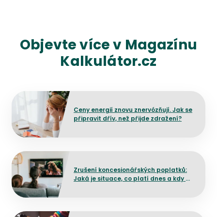
Umístěte router do středu domácnosti, použijte Wi-Fi zesil
Zobrazit více
Objevte více v Magazínu
Kalkulátor.cz
Přejít na detail článku
Ceny energií znovu znervózňují. Jak se
připravit dřív, než přijde zdražení?
Přejít na detail článku
Zrušení koncesionářských poplatků:
Jaká je situace, co platí dnes a kdy by
mělo dojít ke změně?
Přejít na detail článku