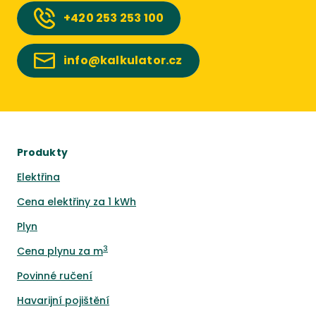
+420
253 253 100
info@kalkulator.cz
Produkty
Elektřina
Cena elektřiny za 1 kWh
Plyn
3
Cena plynu za m
Povinné ručení
Havarijní pojištění