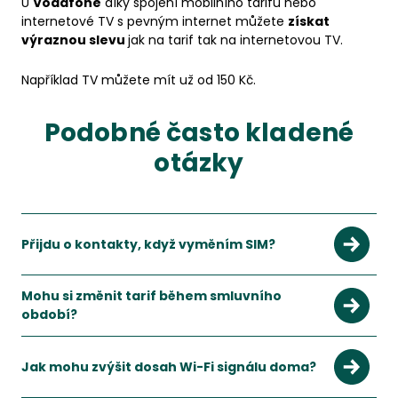
U
Vodafone
díky spojení mobilního tarifu nebo
internetové TV s pevným internet můžete
získat
výraznou slevu
jak na tarif tak na internetovou TV.
Například TV můžete mít už od 150 Kč.
Podobné často kladené
otázky
Přijdu o kontakty, když vyměním SIM?
Mohu si změnit tarif během smluvního
období?
Ano, většina operátorů umožňuje změnu tarifu, obvykle zda
Zobrazit více
Jak mohu zvýšit dosah Wi-Fi signálu doma?