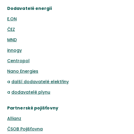
Dodavatelé energií
E.ON
ČEZ
MND
innogy
Centropol
Nano Energies
a
další dodavatelé elektřiny
a
dodavatelé plynu
Partnerské pojišťovny
Allianz
ČSOB Pojišťovna