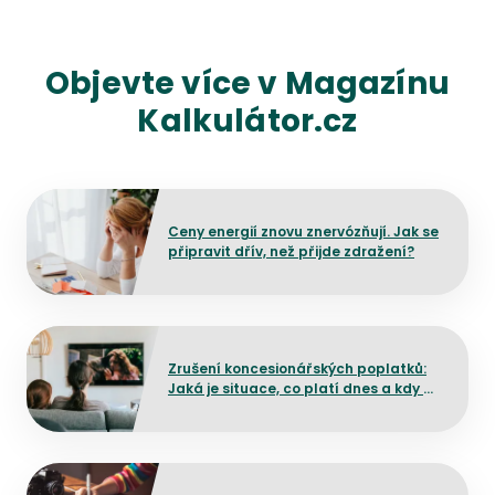
Zobrazit více
Objevte více v Magazínu
Kalkulátor.cz
Přejít na detail článku
Ceny energií znovu znervózňují. Jak se
připravit dřív, než přijde zdražení?
Přejít na detail článku
Zrušení koncesionářských poplatků:
Jaká je situace, co platí dnes a kdy by
mělo dojít ke změně?
Přejít na detail článku