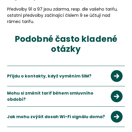
Předvolby 91 a 97 jsou zdarma, resp. dle vašeho tarifu,
ostatní předvolby začínající číslem 9 se účtují nad
rámec tarifu.
Podobné často kladené
otázky
Přijdu o kontakty, když vyměním SIM?
Mohu si změnit tarif během smluvního
období?
Ano, většina operátorů umožňuje změnu tarifu, obvykle zda
Zobrazit více
Jak mohu zvýšit dosah Wi-Fi signálu doma?
Umístěte router do středu domácnosti, použijte Wi-Fi zesil