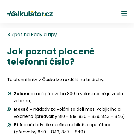
Kalkulátor.cz
Ote
Zpět na Rady a tipy
Jak poznat placené
telefonní číslo?
Telefonní linky v Česku lze rozdělit na tři druhy:
Zelené
= mají předvolbu 800 a volání na ně je zcela
zdarma;
Modré
= náklady za volání se dělí mezi volajícího a
volaného (předvolby 810 – 819, 830 – 839, 843 – 846)
Bílé
= náklady dle ceníku mobilního operátora
(předvolby 840 – 842, 847 – 849)