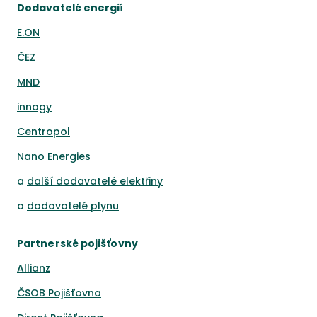
Dodavatelé energií
E.ON
ČEZ
MND
innogy
Centropol
Nano Energies
a
další dodavatelé elektřiny
a
dodavatelé plynu
Partnerské pojišťovny
Allianz
ČSOB Pojišťovna