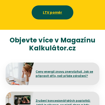
LTV poměr
Objevte více v Magazínu
Kalkulátor.cz
Přejít na detail článku
Ceny energií znovu znervózňují. Jak se
připravit dřív, než přijde zdražení?
Přejít na detail článku
Zrušení koncesionářských poplatků:
Jaká je situace, co platí dnes a kdy by