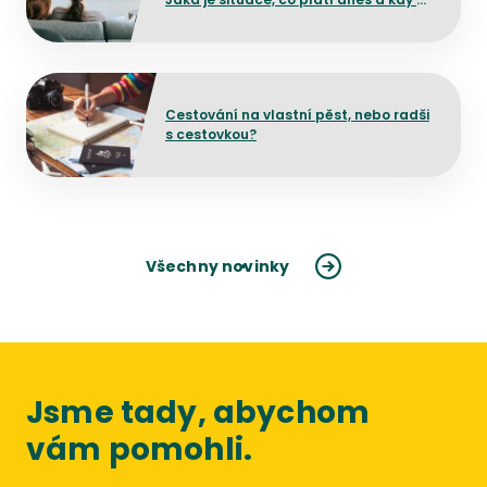
mělo dojít ke změně?
Přejít na detail článku
Cestování na vlastní pěst, nebo radši
s cestovkou?
Všechny novinky
Jsme tady, abychom
vám pomohli.