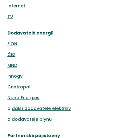
Internet
TV
Dodavatelé energií
E.ON
ČEZ
MND
innogy
Centropol
Nano Energies
a
další dodavatelé elektřiny
a
dodavatelé plynu
Partnerské pojišťovny