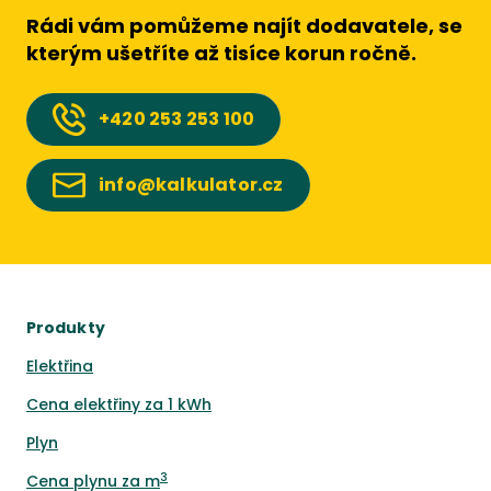
Rádi vám pomůžeme najít dodavatele, se
kterým ušetříte až tisíce korun ročně.
+420
253 253 100
info@kalkulator.cz
Produkty
Elektřina
Cena elektřiny za 1 kWh
Plyn
3
Cena plynu za m