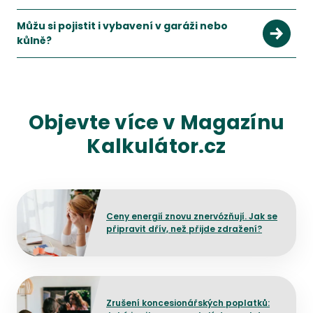
Můžu si pojistit i vybavení v garáži nebo
kůlně?
Objevte více v Magazínu
Kalkulátor.cz
Přejít na detail článku
Ceny energií znovu znervózňují. Jak se
připravit dřív, než přijde zdražení?
Přejít na detail článku
Zrušení koncesionářských poplatků: