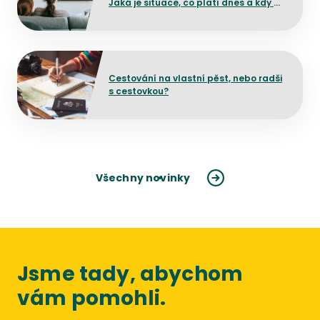
Jaká je situace, co platí dnes a kdy by
mělo dojít ke změně?
Přejít na detail článku
Cestování na vlastní pěst, nebo radši
s cestovkou?
Všechny novinky
Jsme tady, abychom
vám pomohli.