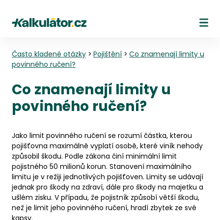
Kalkulátor.cz
Ote
Často kladené otázky
>
Pojištění
>
Co znamenají limity u
povinného ručení?
Co znamenají limity u
povinného ručení?
Jako limit povinného ručení se rozumí částka, kterou
pojišťovna maximálně vyplatí osobě, které viník nehody
způsobil škodu. Podle zákona činí minimální limit
pojistného 50 milionů korun. Stanovení maximálního
limitu je v režiji jednotlivých pojišťoven. Limity se udávají
jednak pro škody na zdraví, dále pro škody na majetku a
ušlém zisku. V případu, že pojistník způsobí větší škodu,
než je limit jeho povinného ručení, hradí zbytek ze své
kapsy.