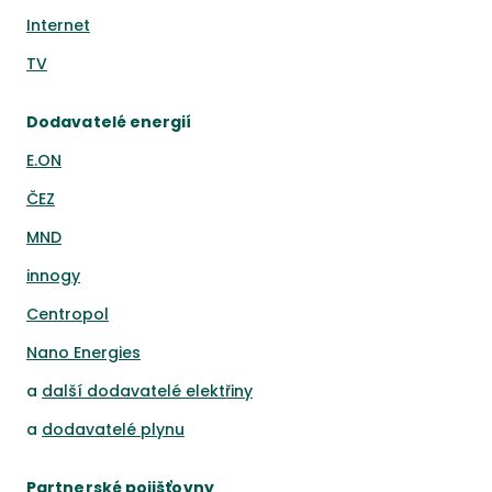
Internet
TV
Dodavatelé energií
E.ON
ČEZ
MND
innogy
Centropol
Nano Energies
a
další dodavatelé elektřiny
a
dodavatelé plynu
Partnerské pojišťovny