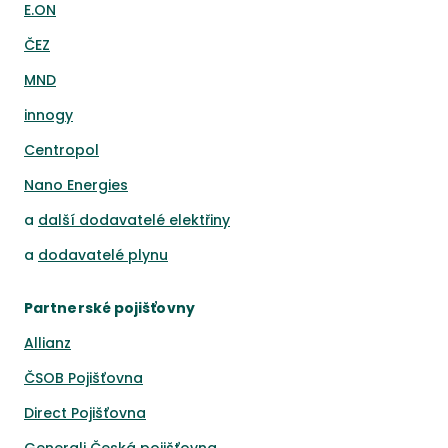
E.ON
ČEZ
MND
innogy
Centropol
Nano Energies
a
další dodavatelé elektřiny
a
dodavatelé plynu
Partnerské pojišťovny
Allianz
ČSOB Pojišťovna
Direct Pojišťovna