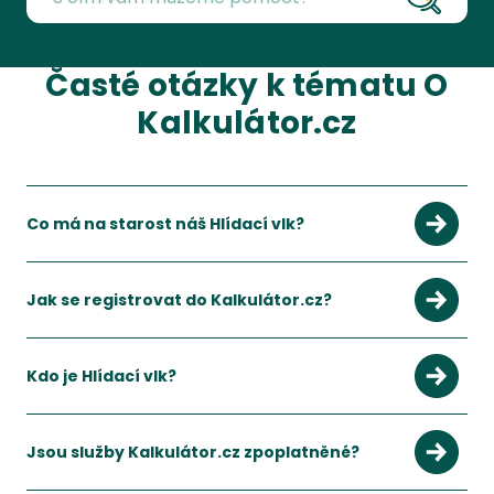
Vyhleda
O Kalkulátor.cz
Časté otázky k tématu
O
Kalkulátor.cz
Co má na starost náš Hlídací vlk?
Jak se registrovat do Kalkulátor.cz?
Kdo je Hlídací vlk?
Váš parťák do neklidné doby.
Zobrazit více
Jsou služby Kalkulátor.cz zpoplatněné?