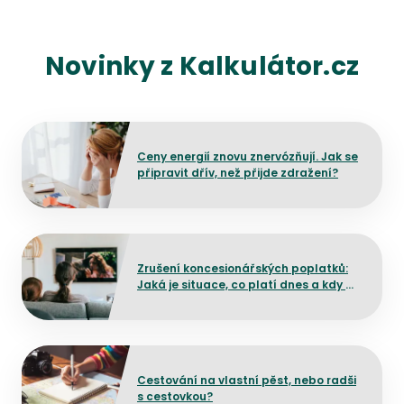
Novinky z Kalkulátor.cz
Přejít na detail článku
Ceny energií znovu znervózňují. Jak se
připravit dřív, než přijde zdražení?
Přejít na detail článku
Zrušení koncesionářských poplatků:
Jaká je situace, co platí dnes a kdy by
mělo dojít ke změně?
Přejít na detail článku
Cestování na vlastní pěst, nebo radši
s cestovkou?