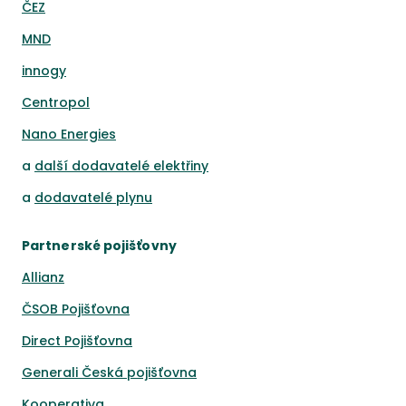
ČEZ
MND
innogy
Centropol
Nano Energies
a
další dodavatelé elektřiny
a
dodavatelé plynu
Partnerské pojišťovny
Allianz
ČSOB Pojišťovna
Direct Pojišťovna
Generali Česká pojišťovna
Kooperativa