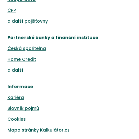
ČPP
a
další pojišťovny
Partnerské banky a finanční instituce
Česká spořitelna
Home Credit
a
další
Informace
Kariéra
Slovník pojmů
Cookies
Mapa stránky Kalkulátor.cz