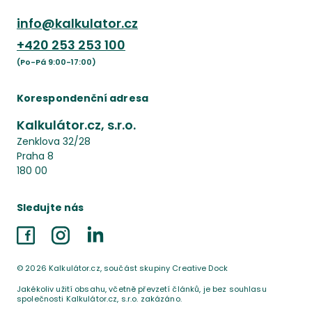
info@kalkulator.cz
+420
253 253 100
(Po-Pá 9:00-17:00)
Korespondenční adresa
Kalkulátor.cz, s.r.o.
Zenklova 32/28
Praha 8
180 00
Sledujte nás
Facebook
Instagram
LinkedIn
©
2026
Kalkulátor.cz, součást skupiny Creative Dock
Jakékoliv užití obsahu, včetně převzetí článků, je bez souhlasu
společnosti Kalkulátor.cz, s.r.o. zakázáno.