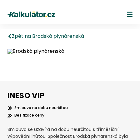
Kalkulátor.cz
Ote
Zpět na Brodská plynárenská
INESO VIP
Smlouva na dobu neurčitou
Bez fixace ceny
Smlouva se uzavírá na dobu neurčitou s tříměsíční
výpovědní lhůtou. Společnost Brodská plynárenská byla