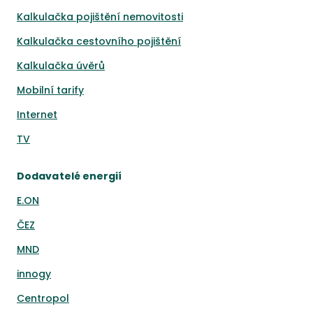
Kalkulačka pojištění nemovitosti
Kalkulačka cestovního pojištění
Kalkulačka úvěrů
Mobilní tarify
Internet
TV
Dodavatelé energií
E.ON
ČEZ
MND
innogy
Centropol