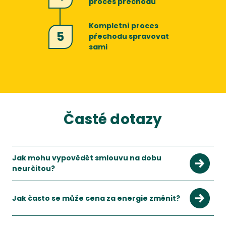
proces přechodu
Kompletní proces
5
přechodu spravovat
sami
Časté dotazy
Jak mohu vypovědět smlouvu na dobu
neurčitou?
Smlouvu na dobu neurčitou můžete vypovědět kdykoli během 
Jak často se může cena za energie změnit?
To záleží na dodavateli. Většinou se ceníky mění jednou ročn