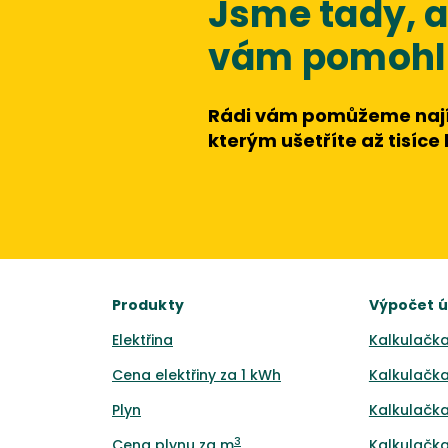
Jsme tady,
vám pomohli
Rádi vám pomůžeme nají
kterým ušetříte až tisíce
Produkty
Výpočet 
Elektřina
Kalkulačka
Cena elektřiny za 1 kWh
Kalkulačka
Plyn
Kalkulačka
3
Cena plynu za m
Kalkulačka