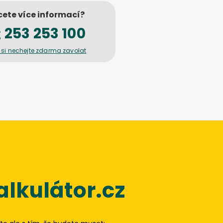
ete více informací?
253 253 100
 si nechejte zdarma zavolat
lkulátor.cz