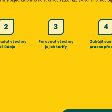
 si je objednat přímo na stránkách
ELECTREE SMART s.r.o.
. Počít
2
3
4
zadat všechny
Porovnat všechny
Zahájit sam
vé údaje
jejich tarify
proces pře