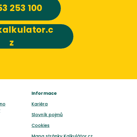
53 253 100
alkulator.c
z
Informace
no
Kariéra
y
Slovník pojmů
Cookies
Mapa stránky Kalkulátor.cz