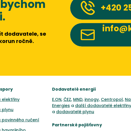
 abychom
+420
2
.
info@k
t dodavatele, se
 korun ročně.
úspory
Dodavatelé energií
 elektřiny
E.ON
,
ČEZ
,
MND
,
innogy
,
Centropol
,
Na
Energies
a
další dodavatelé elektřin
 plynu
a
dodavatelé plynu
 povinného ručení
Partnerské pojišťovny
 havarijního