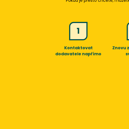
Pokud je přesto chcete, můžete
1
Kontaktovat
Znovu 
dodavatele napřímo
s