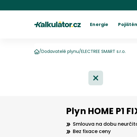
Kalkulátor.cz
Energie
Pojištěn
Kalkulačka elektřiny
Povinné r
C
Kalkulačka plynu
Havarijní 
Cení
Kalkulačky spotřeby
Ostatní p
Dodavatelé
Dodavatel
Kalkulačk
Kde najít fakturu
Vyúč
/
Dodavatelé plynu
/
ELECTREE SMART s.r.o.
Domů
Plyn HOME P1 FI
Smlouva na dobu neurčit
Bez fixace ceny