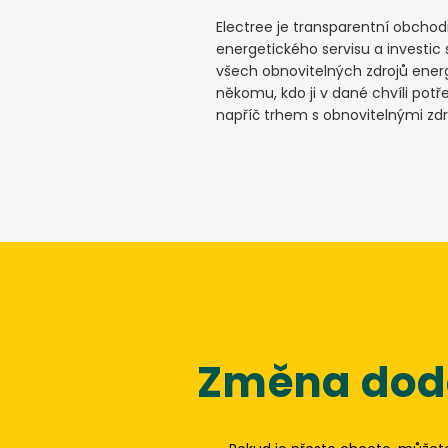
Electree je transparentní obchod
energetického servisu a investic 
všech obnovitelných zdrojů energ
někomu, kdo ji v dané chvíli potř
napříč trhem s obnovitelnými zdro
Změna doda