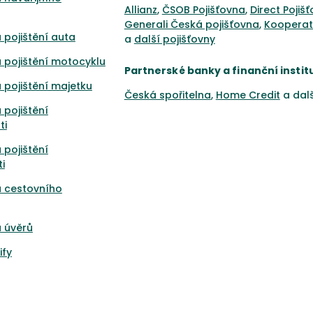
Allianz
,
ČSOB Pojišťovna
,
Direct Pojiš
Generali Česká pojišťovna
,
Kooperat
 pojištění auta
a
další pojišťovny
 pojištění motocyklu
Partnerské banky a finanční instit
 pojištění majetku
Česká spořitelna
,
Home Credit
a dal
 pojištění
ti
 pojištění
i
a cestovního
 úvěrů
ify