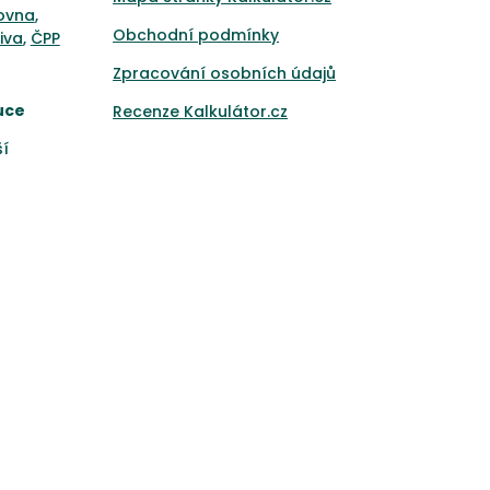
ťovna
,
Obchodní podmínky
iva
,
ČPP
Zpracování osobních údajů
uce
Recenze Kalkulátor.cz
ší