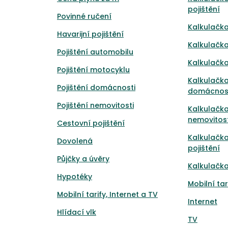
pojištění
Povinné ručení
Kalkulačka
Havarijní pojištění
Kalkulačka
Pojištění automobilu
Kalkulačka
Pojištění motocyklu
Kalkulačka
Pojištění domácnosti
domácnos
Pojištění nemovitosti
Kalkulačka
nemovitost
Cestovní pojištění
Kalkulačk
Dovolená
pojištění
Půjčky a úvěry
Kalkulačka
Hypotéky
Mobilní tar
Mobilní tarify, Internet a TV
Internet
Hlídací vlk
TV